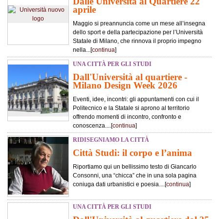
Dalle Università al Quartiere 22
aprile
Maggio si preannuncia come un mese all’insegna
dello sport e della partecipazione per l’Università
Statale di Milano, che rinnova il proprio impegno
nella...[
continua
]
UNA CITTÀ PER GLI STUDI
Dall'Università al quartiere -
Milano Design Week 2026
Eventi, idee, incontri: gli appuntamenti con cui il
Politecnico e la Statale si aprono al territorio
offrendo momenti di incontro, confronto e
conoscenza....[
continua
]
RIDISEGNIAMO LA CITTÀ
Città Studi: il corpo e l’anima
Riportiamo qui un bellissimo testo di Giancarlo
Consonni, una “chicca” che in una sola pagina
coniuga dati urbanistici e poesia....[
continua
]
UNA CITTÀ PER GLI STUDI