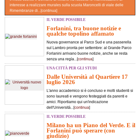
interesse a realizzare murales sulla scuola Maroncelli di viale delle
Rimembranze di...[
continua
]
IL VERDE POSSIBILE
Forlanini, tra buone notizie e
qualche topolino affamato
Nuova governance al Parco Sud e una passerella
sul Lambro pronta per settembre: al Grande Parco
Forlanini arrivano buone notizie, anche se resta
senza una regìa...[
continua
]
UNA CITTÀ PER GLI STUDI
Dalle Università al Quartiere 17
luglio 2026
L'anno accademico si è concluso e molti studenti si
sono laureati e vengono festeggiati da parenti e
amici. Riportiamo qui un'indicazione
dell'Università...[
continua
]
IL VERDE POSSIBILE
Milano ha un Piano del Verde. E il
Forlanini può sperare (con
giudizio)