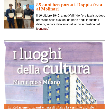
85 anni ben portati. Doppia festa
al Molinari
Il 16 ottobre 1940, anno XVIII° dell’era fascista, dopo
pressanti sollecitazioni da parte degli industriali
italiani, veniva dato avvio all’anno scolastico del...
[
continua
]
La Redazione di z3xmi è lieta di offrire la versione digitale