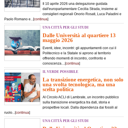
Il 10 aprile 2026 una delegazione guidata
dall'europarlamentare Cecilia Strada, insieme ai
consiglieri regionali Onorio Rosati, Luca Paladini e
Paolo Romano e...[
continua
]
UNA CITTÀ PER GLI STUDI
Dalle Università al quartiere 13
maggio 2026
Eventi, idee, incontri: gli appuntamenti con cui il
Politecnico e la Statale si aprono al territorio
offrendo momenti di incontro, confronto e
conoscenza....[
continua
]
IL VERDE POSSIBILE
La transizione energetica, non solo
una svolta tecnologica, ma una
scelta politica
Al Circolo ACLI di Lambrate, un incontro pubblico
sulla transizione energetica tra dati, storia e
prospettive locali. Dalla dipendenza dai fossili al
ruolo...[
continua
]
UNA CITTÀ PER GLI STUDI