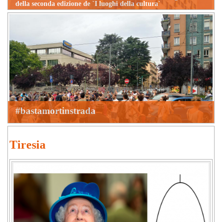
della seconda edizione de `I luoghi della cultura`
#bastamortinstrada
Tiresia