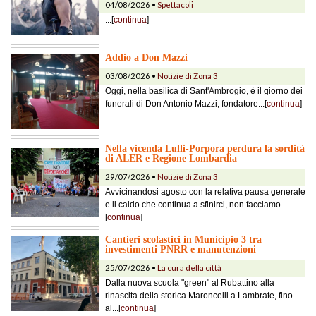
04/08/2026 •
Spettacoli
...[
continua
]
Addio a Don Mazzi
03/08/2026 •
Notizie di Zona 3
Oggi, nella basilica di Sant'Ambrogio, è il giorno dei
funerali di Don Antonio Mazzi, fondatore...[
continua
]
Nella vicenda Lulli-Porpora perdura la sordità
di ALER e Regione Lombardia
29/07/2026 •
Notizie di Zona 3
Avvicinandosi agosto con la relativa pausa generale
e il caldo che continua a sfinirci, non facciamo...
[
continua
]
Cantieri scolastici in Municipio 3 tra
investimenti PNRR e manutenzioni
25/07/2026 •
La cura della città
Dalla nuova scuola "green" al Rubattino alla
rinascita della storica Maroncelli a Lambrate, fino
al...[
continua
]