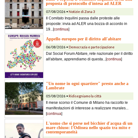
proposta di protocollo d'intesa ad ALER
07/08/2026 •
Notizie di Zona 3
Il Comitato Inquilini passa dalle proteste alle
proposte: invia ad ALER una bozza di accordo in
19...[
continua
]
Appello europeo per il diritto all'abitare
06/08/2026 •
Democrazia e partecipazione
Dal Social Forum Abitare, rete nazionale per il diritto
all'abitare, apprendiamo di questa...[
continua
]
"Un nome in ogni quartiere" presto anche a
Lambrate
05/08/2026 •
Ridisegniamo la città
Il mese scorso il Comune di Milano ha raccolto le
manifestazioni di interesse a realizzare murales...
[
continua
]
L'uomo che si perse nel bicchier d'acqua di un
mare chiuso: l'Odissea nello spazio tra mito e
contemporaneità