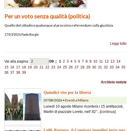
Per un voto senza qualità (politica)
Quello del cittadino qualunque al prossimo referendum sulla giustizia.
17/03/2026 Paolo Burgio
Leggi tutto
Vai alla pagina:
/39
|
1
2
3
4
5
6
7
8
9
10
11
12
13
14
15
16
17
18
19
20
21
22
23
24
25
26
27
28
29
30
31
32
33
34
35
36
37
38
39
Archivio notizie
Quindici vite per la libertà
07/08/2026 •
Eventi a Milano
Lunedì 10 agosto Milano ricorderà i 15 antifascisti,
Martiri di piazzale Loreto, nell' 82°...[
continua
]
Lulli–Porpora, il Comitato inquilini invia una