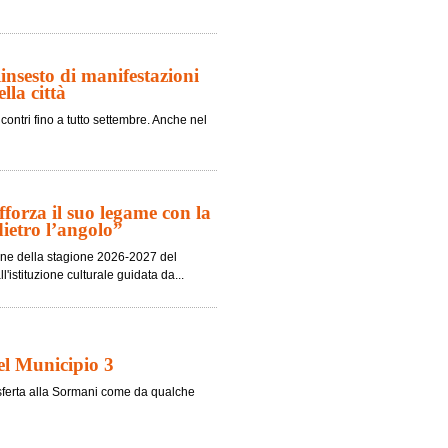
nsesto di manifestazioni
lla città
contri fino a tutto settembre. Anche nel
fforza il suo legame con la
dietro l’angolo”
ione della stagione 2026-2027 del
'istituzione culturale guidata da...
nel Municipio 3
trasferta alla Sormani come da qualche