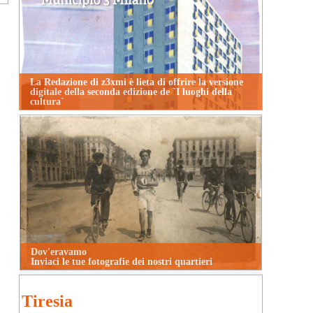
La Redazione di z3xmi è lieta di offrire la versione
digitale della seconda edizione de `I luoghi della
cultura`
Dov'eravamo
Inviaci le tue fotografie dei nostri quartieri
Tiresia