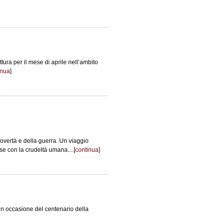
ttura per il mese di aprile nell’ambito
inua
]
povertà e della guerra. Un viaggio
e con la crudeltà umana....[
continua
]
i in occasione del centenario della