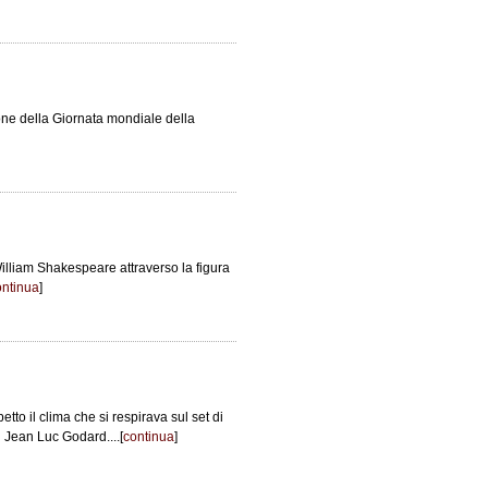
one della Giornata mondiale della
William Shakespeare attraverso la figura
ontinua
]
petto il clima che si respirava sul set di
i Jean Luc Godard....[
continua
]