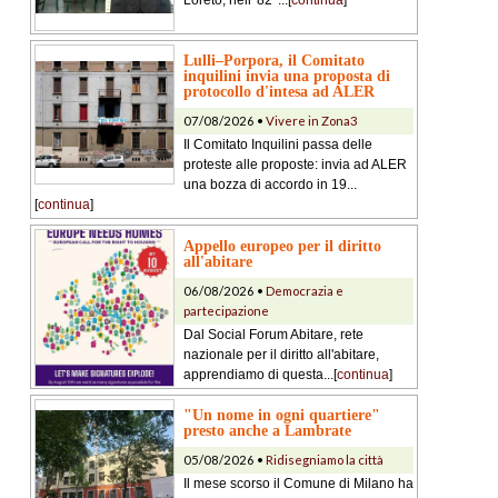
Loreto, nell' 82°...[
continua
]
Lulli–Porpora, il Comitato
inquilini invia una proposta di
protocollo d'intesa ad ALER
07/08/2026 •
Vivere in Zona3
Il Comitato Inquilini passa delle
proteste alle proposte: invia ad ALER
una bozza di accordo in 19...
[
continua
]
Appello europeo per il diritto
all'abitare
06/08/2026 •
Democrazia e
partecipazione
Dal Social Forum Abitare, rete
nazionale per il diritto all'abitare,
apprendiamo di questa...[
continua
]
"Un nome in ogni quartiere"
presto anche a Lambrate
05/08/2026 •
Ridisegniamo la città
Il mese scorso il Comune di Milano ha