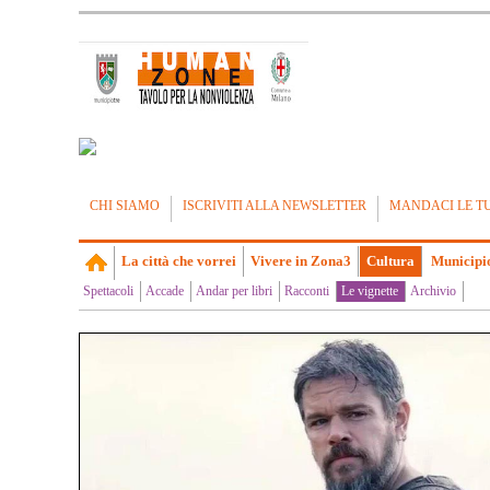
CHI SIAMO
ISCRIVITI ALLA NEWSLETTER
MANDACI LE T
La città che vorrei
Vivere in Zona3
Cultura
Municipi
Spettacoli
Accade
Andar per libri
Racconti
Le vignette
Archivio