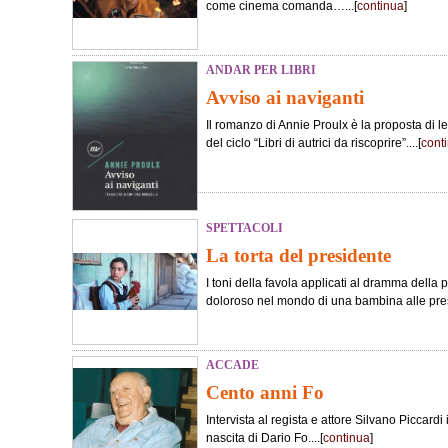
come cinema comanda…...[
continua
]
ANDAR PER LIBRI
Avviso ai naviganti
Il romanzo di Annie Proulx è la proposta di le
del ciclo “Libri di autrici da riscoprire”....[
cont
SPETTACOLI
La torta del presidente
I toni della favola applicati al dramma della 
doloroso nel mondo di una bambina alle pres
ACCADE
Cento anni Fo
Intervista al regista e attore Silvano Piccard
nascita di Dario Fo....[
continua
]