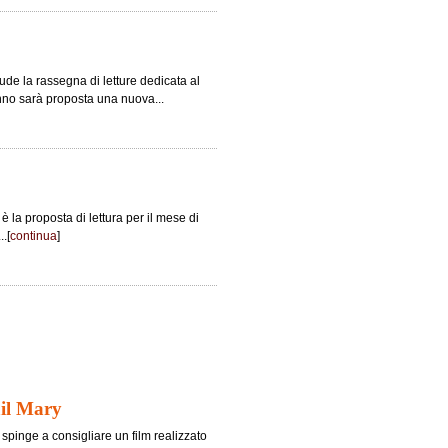
de la rassegna di letture dedicata al
tunno sarà proposta una nuova...
 la proposta di lettura per il mese di
..[
continua
]
ail Mary
i spinge a consigliare un film realizzato