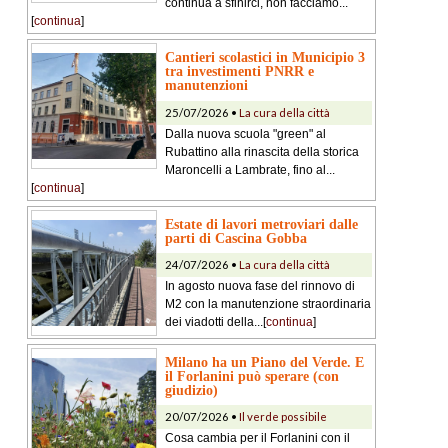
continua a sfinirci, non facciamo...
[
continua
]
Cantieri scolastici in Municipio 3
tra investimenti PNRR e
manutenzioni
25/07/2026 •
La cura della città
Dalla nuova scuola "green" al
Rubattino alla rinascita della storica
Maroncelli a Lambrate, fino al...
[
continua
]
Estate di lavori metroviari dalle
parti di Cascina Gobba
24/07/2026 •
La cura della città
In agosto nuova fase del rinnovo di
M2 con la manutenzione straordinaria
dei viadotti della...[
continua
]
Milano ha un Piano del Verde. E
il Forlanini può sperare (con
giudizio)
20/07/2026 •
Il verde possibile
Cosa cambia per il Forlanini con il