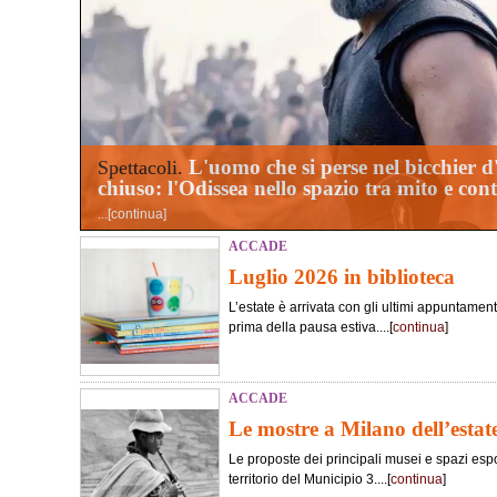
L'uomo che si perse nel bicchier 
Spettacoli.
chiuso: l'Odissea nello spazio tra mito e co
...[
continua
]
ACCADE
Luglio 2026 in biblioteca
L’estate è arrivata con gli ultimi appuntament
prima della pausa estiva....[
continua
]
ACCADE
Le mostre a Milano dell’estat
Le proposte dei principali musei e spazi esposi
territorio del Municipio 3....[
continua
]