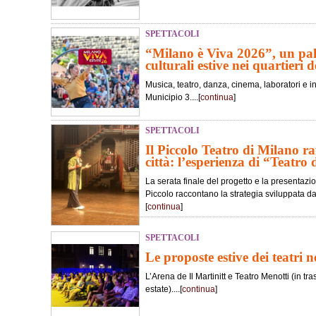
SPETTACOLI
“Milano è Viva 2026”, un pali
culturali estive nei quartieri de
Musica, teatro, danza, cinema, laboratori e in
Municipio 3....[
continua
]
SPETTACOLI
Il Piccolo Teatro di Milano ra
città: l’esperienza di “Teatro 
La serata finale del progetto e la presentaz
Piccolo raccontano la strategia sviluppata dall
[
continua
]
SPETTACOLI
Le proposte estive dei teatri 
L’Arena de Il Martinitt e Teatro Menotti (in 
estate)....[
continua
]