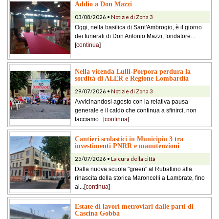
Addio a Don Mazzi
03/08/2026 •
Notizie di Zona 3
Oggi, nella basilica di Sant'Ambrogio, è il giorno
dei funerali di Don Antonio Mazzi, fondatore...
[
continua
]
Nella vicenda Lulli-Porpora perdura la
sordità di ALER e Regione Lombardia
29/07/2026 •
Notizie di Zona 3
Avvicinandosi agosto con la relativa pausa
generale e il caldo che continua a sfinirci, non
facciamo...[
continua
]
Cantieri scolastici in Municipio 3 tra
investimenti PNRR e manutenzioni
25/07/2026 •
La cura della città
Dalla nuova scuola "green" al Rubattino alla
rinascita della storica Maroncelli a Lambrate, fino
al...[
continua
]
Estate di lavori metroviari dalle parti di
Cascina Gobba