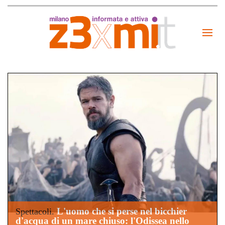
L'uomo che si perse nel bicchier
Spettacoli.
d'acqua di un mare chiuso: l'Odissea nello