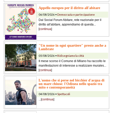
Appello europeo per il diritto all'abitare
06/08/2026 •
Democrazia e partecipazione
Dal Social Forum Abitare, rete nazionale per il
diritto all'abitare, apprendiamo di questa...
[
continua
]
"Un nome in ogni quartiere" presto anche a
Lambrate
05/08/2026 •
Ridisegniamo la città
Il mese scorso il Comune di Milano ha raccolto le
manifestazioni di interesse a realizzare murales...
[
continua
]
L'uomo che si perse nel bicchier d'acqua di
un mare chiuso: l'Odissea nello spazio tra
mito e contemporaneità
04/08/2026 •
Spettacoli
...[
continua
]