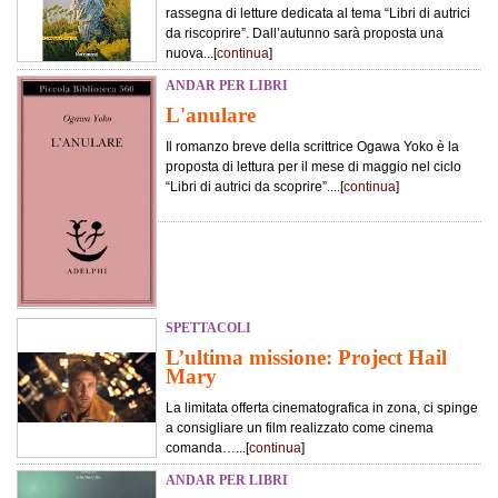
rassegna di letture dedicata al tema “Libri di autrici
da riscoprire”. Dall’autunno sarà proposta una
nuova...[
continua
]
ANDAR PER LIBRI
L'anulare
Il romanzo breve della scrittrice Ogawa Yoko è la
proposta di lettura per il mese di maggio nel ciclo
“Libri di autrici da scoprire”....[
continua
]
SPETTACOLI
L’ultima missione: Project Hail
Mary
La limitata offerta cinematografica in zona, ci spinge
a consigliare un film realizzato come cinema
comanda…...[
continua
]
ANDAR PER LIBRI