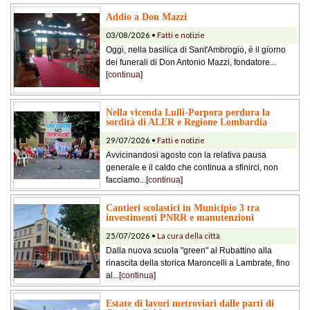
Addio a Don Mazzi
03/08/2026 •
Fatti e notizie
Oggi, nella basilica di Sant'Ambrogio, è il giorno
dei funerali di Don Antonio Mazzi, fondatore...
[
continua
]
Nella vicenda Lulli-Porpora perdura la
sordità di ALER e Regione Lombardia
29/07/2026 •
Fatti e notizie
Avvicinandosi agosto con la relativa pausa
generale e il caldo che continua a sfinirci, non
facciamo...[
continua
]
Cantieri scolastici in Municipio 3 tra
investimenti PNRR e manutenzioni
25/07/2026 •
La cura della città
Dalla nuova scuola "green" al Rubattino alla
rinascita della storica Maroncelli a Lambrate, fino
al...[
continua
]
Estate di lavori metroviari dalle parti di