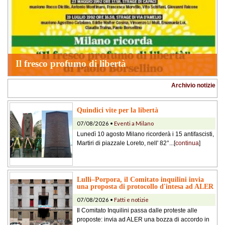
Il fresco profumo di libertà
Archivio notizie
Quindici vite per la libertà
07/08/2026 •
Eventi a Milano
Lunedì 10 agosto Milano ricorderà i 15 antifascisti,
Martiri di piazzale Loreto, nell' 82°...[
continua
]
Lulli–Porpora, il Comitato inquilini invia
una proposta di protocollo d'intesa ad ALER
07/08/2026 •
Fatti e notizie
Il Comitato Inquilini passa dalle proteste alle
proposte: invia ad ALER una bozza di accordo in