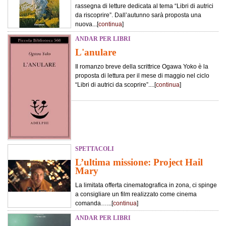
rassegna di letture dedicata al tema “Libri di autrici
da riscoprire”. Dall’autunno sarà proposta una
nuova...[
continua
]
ANDAR PER LIBRI
L'anulare
Il romanzo breve della scrittrice Ogawa Yoko è la
proposta di lettura per il mese di maggio nel ciclo
“Libri di autrici da scoprire”....[
continua
]
SPETTACOLI
L’ultima missione: Project Hail
Mary
La limitata offerta cinematografica in zona, ci spinge
a consigliare un film realizzato come cinema
comanda…...[
continua
]
ANDAR PER LIBRI