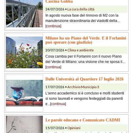
Cascina Gobba
24/07/2026 •
La cura della città
In agosto nuova fase del rinnovo di M2 con la
manutenzione straordinaria dei viadotti della...
[
continua
]
Milano ha un Piano del Verde. E il Forlanini
può sperare (con giudizio)
20/07/2026 •
Clima e ambiente
Cosa cambia per il Forlanini con il nuovo Piano
del Verde di Milano: una visione che ne sposa il...
[
continua
]
Dalle Università al Quartiere 17 luglio 2026
17/07/2026 •
Archivio Municipio 3
L'anno accademico si è concluso e molti studenti
si sono laureati e vengono festeggiati da parenti
e...[
continua
]
Le parole educano e Comunicato CADMI
15/07/2026 •
Opinioni