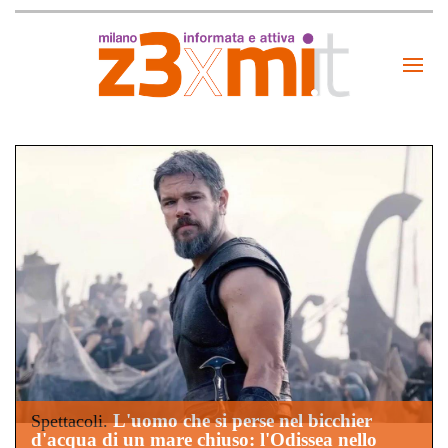
L'uomo che si perse nel bicchier
Spettacoli.
d'acqua di un mare chiuso: l'Odissea nello