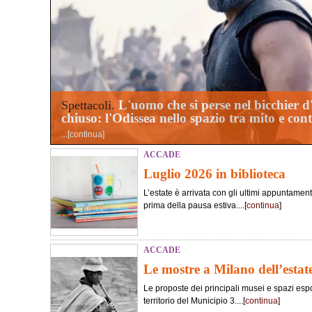
L'uomo che si perse nel bicchier 
Spettacoli.
chiuso: l'Odissea nello spazio tra mito e co
...[
continua
]
ACCADE
Luglio 2026 in biblioteca
L’estate è arrivata con gli ultimi appuntament
prima della pausa estiva....[
continua
]
ACCADE
Le mostre a Milano dell’estat
Le proposte dei principali musei e spazi esposi
territorio del Municipio 3....[
continua
]