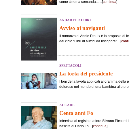
come cinema comanda…...[
continua
]
ANDAR PER LIBRI
Avviso ai naviganti
Il romanzo di Annie Proulx è la proposta di le
del ciclo “Libri di autrici da riscoprire”....[
cont
SPETTACOLI
La torta del presidente
I toni della favola applicati al dramma della 
doloroso nel mondo di una bambina alle pres
ACCADE
Cento anni Fo
Intervista al regista e attore Silvano Piccard
nascita di Dario Fo....[
continua
]