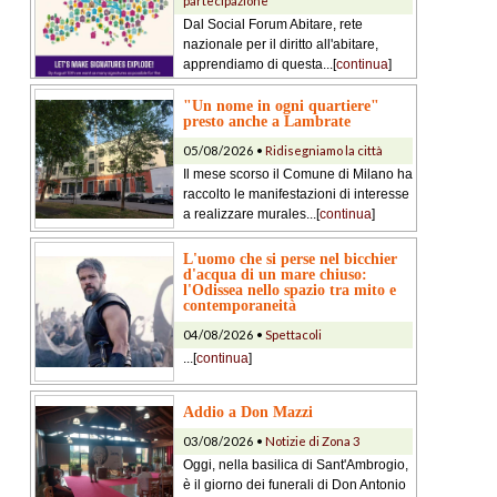
partecipazione
Dal Social Forum Abitare, rete
nazionale per il diritto all'abitare,
apprendiamo di questa...[
continua
]
"Un nome in ogni quartiere"
presto anche a Lambrate
05/08/2026 •
Ridisegniamo la città
Il mese scorso il Comune di Milano ha
raccolto le manifestazioni di interesse
a realizzare murales...[
continua
]
L'uomo che si perse nel bicchier
d'acqua di un mare chiuso:
l'Odissea nello spazio tra mito e
contemporaneità
04/08/2026 •
Spettacoli
...[
continua
]
Addio a Don Mazzi
03/08/2026 •
Notizie di Zona 3
Oggi, nella basilica di Sant'Ambrogio,
è il giorno dei funerali di Don Antonio