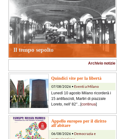
Il tempo sepolto
Archivio notizie
Quindici vite per la libertà
07/08/2026 •
Eventi a Milano
Lunedì 10 agosto Milano ricorderà i
15 antifascisti, Martiri di piazzale
Loreto, nell' 82°...[
continua
]
Appello europeo per il diritto
all'abitare
06/08/2026 •
Democrazia e