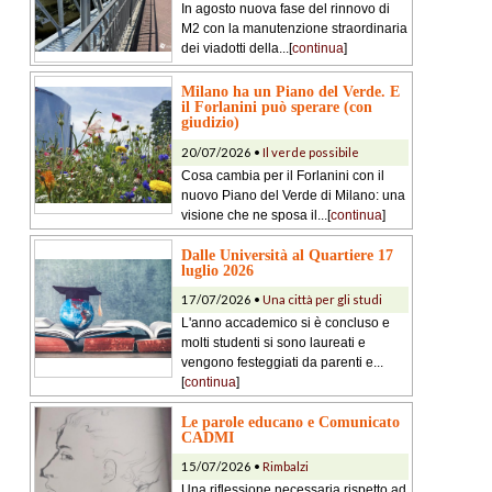
In agosto nuova fase del rinnovo di
M2 con la manutenzione straordinaria
dei viadotti della...[
continua
]
Milano ha un Piano del Verde. E
il Forlanini può sperare (con
giudizio)
20/07/2026 •
Il verde possibile
Cosa cambia per il Forlanini con il
nuovo Piano del Verde di Milano: una
visione che ne sposa il...[
continua
]
Dalle Università al Quartiere 17
luglio 2026
17/07/2026 •
Una città per gli studi
L'anno accademico si è concluso e
molti studenti si sono laureati e
vengono festeggiati da parenti e...
[
continua
]
Le parole educano e Comunicato
CADMI
15/07/2026 •
Rimbalzi
Una riflessione necessaria rispetto ad