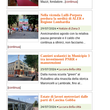
Mazzi, fondatore...[
continua
]
Nella vicenda Lulli-Porpora
perdura la sordità di ALER e
Regione Lombardia
29/07/2026 •
Notizie di Zona 3
Avvicinandosi agosto con la relativa
pausa generale e il caldo che
continua a sfinirci, non facciamo...
[
continua
]
Cantieri scolastici in Municipio 3
tra investimenti PNRR e
manutenzioni
25/07/2026 •
La cura della città
Dalla nuova scuola "green" al
Rubattino alla rinascita della storica
Maroncelli a Lambrate, fino al...
[
continua
]
Estate di lavori metroviari dalle
parti di Cascina Gobba
24/07/2026 •
La cura della città