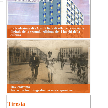
La Redazione di z3xmi è lieta di offrire la versione
digitale della seconda edizione de `I luoghi della
cultura`
Dov'eravamo
Inviaci le tue fotografie dei nostri quartieri
Tiresia