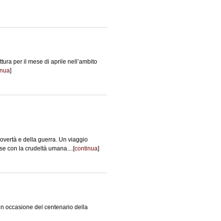
ttura per il mese di aprile nell’ambito
inua
]
povertà e della guerra. Un viaggio
e con la crudeltà umana....[
continua
]
i in occasione del centenario della