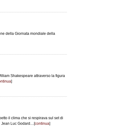
one della Giornata mondiale della
William Shakespeare attraverso la figura
ontinua
]
petto il clima che si respirava sul set di
i Jean Luc Godard....[
continua
]