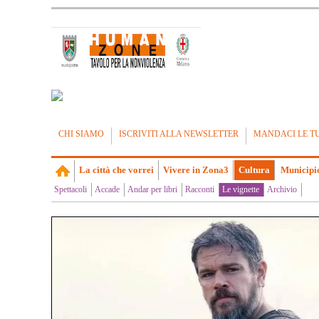
CHI SIAMO
ISCRIVITI ALLA NEWSLETTER
MANDACI LE T
La città che vorrei
Vivere in Zona3
Cultura
Municipi
Spettacoli
Accade
Andar per libri
Racconti
Le vignette
Archivio