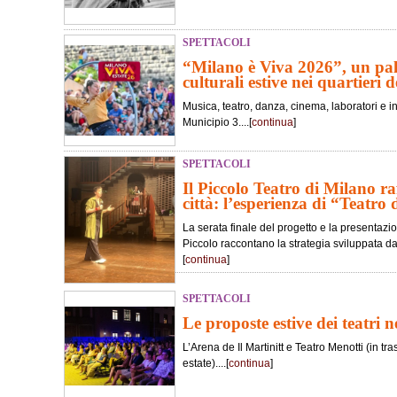
SPETTACOLI
“Milano è Viva 2026”, un pali
culturali estive nei quartieri de
Musica, teatro, danza, cinema, laboratori e in
Municipio 3....[
continua
]
SPETTACOLI
Il Piccolo Teatro di Milano ra
città: l’esperienza di “Teatro 
La serata finale del progetto e la presentaz
Piccolo raccontano la strategia sviluppata dall
[
continua
]
SPETTACOLI
Le proposte estive dei teatri 
L’Arena de Il Martinitt e Teatro Menotti (in 
estate)....[
continua
]