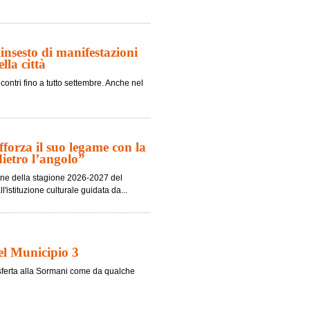
nsesto di manifestazioni
lla città
contri fino a tutto settembre. Anche nel
fforza il suo legame con la
dietro l’angolo”
ione della stagione 2026-2027 del
'istituzione culturale guidata da...
nel Municipio 3
trasferta alla Sormani come da qualche