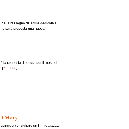
de la rassegna di letture dedicata al
tunno sarà proposta una nuova...
 la proposta di lettura per il mese di
..[
continua
]
ail Mary
i spinge a consigliare un film realizzato