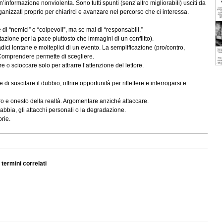
informazione nonviolenta. Sono tutti spunti (senz’altro migliorabili) usciti da
nizzati proprio per chiarirci e avanzare nel percorso che ci interessa.
 di “nemici” o “colpevoli”, ma se mai di “responsabili.”
azione per la pace piuttosto che immagini di un conflitto).
radici lontane e molteplici di un evento. La semplificazione (pro/contro,
. Comprendere permette di scegliere.
re o scioccare solo per attrarre l’attenzione del lettore.
di suscitare il dubbio, offrire opportunità per riflettere e interrogarsi e
ero e onesto della realtà. Argomentare anziché attaccare.
 di rabbia, gli attacchi personali o la degradazione.
orie.
o termini correlati