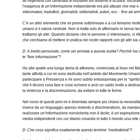
all’Argentina con centinaia di iniziative sul disarmo e la pace, oscurat
l’esigenza di un’informazione indipendente era più attuale che mai e 
videomaker, traduttori, giornalisti, editorialisti, autori, ecc. - fino ad a
C’è un altro elemento che mi preme sottolineare e a cui teniamo molt
umano è il valore centrale. Non si tratta solo di affermarlo in senso t
trattiamo gli altri. Quando diciamo che le persone ci interessano, ci r
che cerchiamo di mettere in pratica nei nostri rapporti con gli altri sia
D: A livello personale, come sei arrivata a questa scelta? Perché hai de
te “fare informazione”?
Ho alle spalle una lunga storia di attivismo, cominciata al liceo nel 
tante attività a cui mi sono dedicata nell’ambito del Movimento Umanis
partecipare a Pressenza e mi sono subito entusiasmata per lo “spirito” 
che ti dicono cosa fare e cosa scrivere e anzi un caldo invito a dedicar
la violenza e la discriminazione, da evitare in tutte le forme.
Nel corso di questi anni mi è diventata sempre più chiara la necessi
invece da un linguaggio spesso violento e discriminatorio, da manipola
realizzare un’informazione nonviolenta non è facile; è un’aspirazione, 
media indipendenti con cui stiamo creando in tutto il mondo una rete a
D: Che cosa significa esattamente questo termine “mediattivisti”?