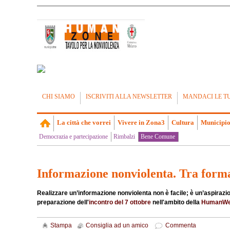
CHI SIAMO
ISCRIVITI ALLA NEWSLETTER
MANDACI LE T
La città che vorrei
Vivere in Zona3
Cultura
Municipio
Democrazia e partecipazione
Rimbalzi
Bene Comune
Informazione nonviolenta. Tra form
Realizzare un’informazione nonviolenta non è facile; è un’aspirazion
preparazione dell'
incontro del 7 ottobre
nell'ambito della
HumanW
Stampa
Consiglia ad un amico
Commenta