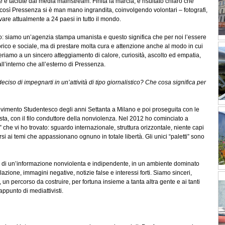
e e taciute dai media mainstream. Finita la marcia, è risultato chiaro che
così Pressenza si è man mano ingrandita, coinvolgendo volontari – fotografi,
rrivare attualmente a 24 paesi in tutto il mondo.
o: siamo un’agenzia stampa umanista e questo significa che per noi l’essere
eorico e sociale, ma di prestare molta cura e attenzione anche al modo in cui
iferiamo a un sincero atteggiamento di calore, curiosità, ascolto ed empatia,
 all’interno che all’esterno di Pressenza.
ciso di impegnarti in un’attività di tipo giornalistico? Che cosa significa per
Movimento Studentesco degli anni Settanta a Milano e poi proseguita con le
ta, con il filo conduttore della nonviolenza. Nel 2012 ho cominciato a
che vi ho trovato: sguardo internazionale, struttura orizzontale, niente capi
si ai temi che appassionano ognuno in totale libertà. Gli unici “paletti” sono
tà di un’informazione nonviolenta e indipendente, in un ambiente dominato
zione, immagini negative, notizie false e interessi forti. Siamo sinceri,
un percorso da costruire, per fortuna insieme a tanta altra gente e ai tanti
ppunto di mediattivisti.