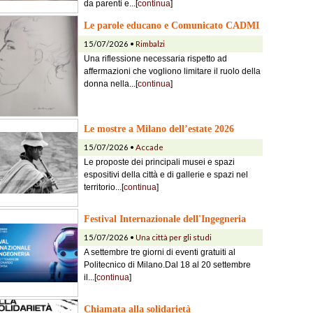
da parenti e...[
continua
]
Le parole educano e Comunicato CADMI
15/07/2026 •
Rimbalzi
Una riflessione necessaria rispetto ad
affermazioni che vogliono limitare il ruolo della
donna nella...[
continua
]
Le mostre a Milano dell’estate 2026
15/07/2026 •
Accade
Le proposte dei principali musei e spazi
espositivi della città e di gallerie e spazi nel
territorio...[
continua
]
Festival Internazionale dell'Ingegneria
15/07/2026 •
Una città per gli studi
A settembre tre giorni di eventi gratuiti al
Politecnico di Milano.Dal 18 al 20 settembre
il...[
continua
]
Chiamata alla solidarietà