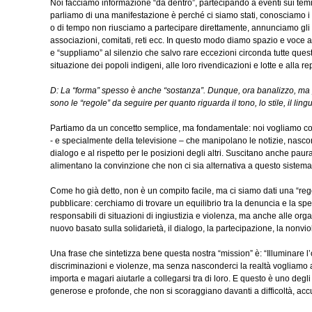
Noi facciamo informazione “da dentro”, partecipando a eventi sui tem
parliamo di una manifestazione è perché ci siamo stati, conosciamo i p
o di tempo non riusciamo a partecipare direttamente, annunciamo gli e
associazioni, comitati, reti ecc. In questo modo diamo spazio e voce
e “suppliamo” al silenzio che salvo rare eccezioni circonda tutte ques
situazione dei popoli indigeni, alle loro rivendicazioni e lotte e alla
D: La “forma” spesso è anche “sostanza”. Dunque, ora banalizzo, ma pe
sono le “regole” da seguire per quanto riguarda il tono, lo stile, il li
Partiamo da un concetto semplice, ma fondamentale: noi vogliamo cos
- e specialmente della televisione – che manipolano le notizie, nascon
dialogo e al rispetto per le posizioni degli altri. Suscitano anche pa
alimentano la convinzione che non ci sia alternativa a questo sistema
Come ho già detto, non è un compito facile, ma ci siamo dati una “re
pubblicare: cerchiamo di trovare un equilibrio tra la denuncia e la sper
responsabili di situazioni di ingiustizia e violenza, ma anche alle or
nuovo basato sulla solidarietà, il dialogo, la partecipazione, la nonviol
Una frase che sintetizza bene questa nostra “mission” è: “Illuminare 
discriminazioni e violenze, ma senza nasconderci la realtà vogliamo a
importa e magari aiutarle a collegarsi tra di loro. E questo è uno degli
generose e profonde, che non si scoraggiano davanti a difficoltà, ac