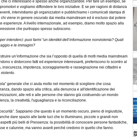
i che ci interessano e spesso anche organizzandoli. Per fare un esempio, se
romotori e vogliamo diffondere le loro iniziative. E se per ragioni di distanza
venti, intervistiamo gli organizzatori e pubblichiamo i comunicati stampa di
 a chi viene in genere oscurato dai media mainstream ed è escluso dal potere
te esperienze. A livello internazionale, ad esempio, diamo molto spazio alla
 repressione che purtroppo spesso subiscono.
r intenderci: puoi farmi “un identikit dell’informazione nonviolenta? Quali
nguaggio e le immagini?
truire un’informazione che sia l’opposto di quella di molti media mainstream
dono o distorcono fatti ed esperienze interessanti, preferiscono lo scontro al
ura, insicurezza, impotenza, scoraggiamento e rassegnazione nei cittadini e
 violento.
gola” generale che ci aiuta molto nel momento di scegliere che cosa
anza, dando spazio alla critica, alla denuncia e all'identificazione dei
ganizzazioni, alle reti e alle persone che stanno già costruendo un mondo
enza, la creatività, l'uguaglianza e la riconciliazione.
l’oscurità”. Sappiamo che questo è un momento oscuro, pieno di ingiustizie,
nche dare spazio alle tante luci che lo illuminano, piccole o grandi non
 aspetti più belli di Pressenza: la possibilità di conoscere persone fantastiche,
cuse e calunnie, ma vanno avanti perché credono in quello che fanno.