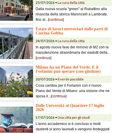
25/07/2026 •
La cura della città
Dalla nuova scuola "green" al Rubattino alla
rinascita della storica Maroncelli a Lambrate,
fino al...[
continua
]
Estate di lavori metroviari dalle parti di
Cascina Gobba
24/07/2026 •
La cura della città
In agosto nuova fase del rinnovo di M2 con la
manutenzione straordinaria dei viadotti della...
[
continua
]
Milano ha un Piano del Verde. E il
Forlanini può sperare (con giudizio)
20/07/2026 •
Il verde possibile
Cosa cambia per il Forlanini con il nuovo
Piano del Verde di Milano: una visione che ne
sposa il...[
continua
]
Dalle Università al Quartiere 17 luglio
2026
17/07/2026 •
Una città per gli studi
L'anno accademico si è concluso e molti
studenti si sono laureati e vengono festeggiati