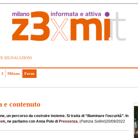
UE SEGNALAZIONI
 3
Milano
Focus
a e contenuto
e, un percorso da costruire insieme. Si tratta di “illuminare l’oscurità”. In
eek
, ne parliamo con Anna Polo di
Pressenza
.
(
Patrizia Sollini
)
20/09/2022