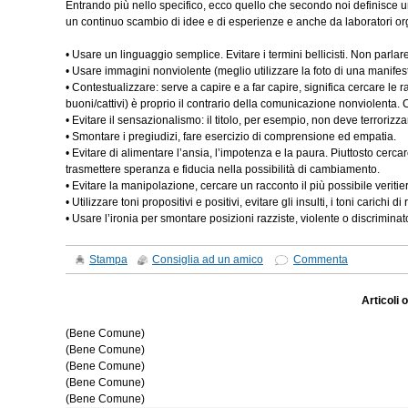
Entrando più nello specifico, ecco quello che secondo noi definisce un’
un continuo scambio di idee e di esperienze e anche da laboratori orga
• Usare un linguaggio semplice. Evitare i termini bellicisti. Non parlare
• Usare immagini nonviolente (meglio utilizzare la foto di una manifest
• Contestualizzare: serve a capire e a far capire, significa cercare le 
buoni/cattivi) è proprio il contrario della comunicazione nonviolenta
• Evitare il sensazionalismo: il titolo, per esempio, non deve terrorizza
• Smontare i pregiudizi, fare esercizio di comprensione ed empatia.
• Evitare di alimentare l’ansia, l’impotenza e la paura. Piuttosto cercare 
trasmettere speranza e fiducia nella possibilità di cambiamento.
• Evitare la manipolazione, cercare un racconto il più possibile veriti
• Utilizzare toni propositivi e positivi, evitare gli insulti, i toni carichi
• Usare l’ironia per smontare posizioni razziste, violente o discriminat
Stampa
Consiglia ad un amico
Commenta
Articoli 
(Bene Comune)
(Bene Comune)
(Bene Comune)
(Bene Comune)
(Bene Comune)