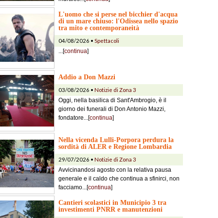
L'uomo che si perse nel bicchier d'acqua
di un mare chiuso: l'Odissea nello spazio
tra mito e contemporaneità
04/08/2026 •
Spettacoli
...[
continua
]
Addio a Don Mazzi
03/08/2026 •
Notizie di Zona 3
Oggi, nella basilica di Sant'Ambrogio, è il
giorno dei funerali di Don Antonio Mazzi,
fondatore...[
continua
]
Nella vicenda Lulli-Porpora perdura la
sordità di ALER e Regione Lombardia
29/07/2026 •
Notizie di Zona 3
Avvicinandosi agosto con la relativa pausa
generale e il caldo che continua a sfinirci, non
facciamo...[
continua
]
Cantieri scolastici in Municipio 3 tra
investimenti PNRR e manutenzioni