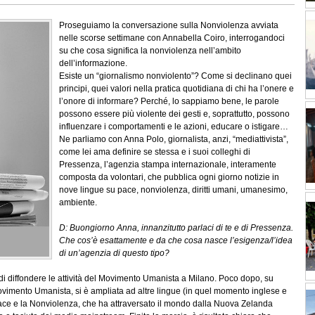
Proseguiamo la conversazione sulla Nonviolenza avviata
nelle scorse settimane con Annabella Coiro, interrogandoci
su che cosa significa la nonviolenza nell’ambito
dell’informazione.
Esiste un “giornalismo nonviolento”? Come si declinano quei
principi, quei valori nella pratica quotidiana di chi ha l’onere e
l’onore di informare? Perché, lo sappiamo bene, le parole
possono essere più violente dei gesti e, soprattutto, possono
influenzare i comportamenti e le azioni, educare o istigare…
Ne parliamo con Anna Polo, giornalista, anzi, “mediattivista”,
come lei ama definire se stessa e i suoi colleghi di
Pressenza, l’agenzia stampa internazionale, interamente
composta da volontari, che pubblica ogni giorno notizie in
nove lingue su pace, nonviolenza, diritti umani, umanesimo,
ambiente.
D: Buongiorno Anna, innanzitutto parlaci di te e di Pressenza.
Che cos’è esattamente e da che cosa nasce l’esigenza/l’idea
di un’agenzia di questo tipo?
di diffondere le attività del Movimento Umanista a Milano. Poco dopo, su
ovimento Umanista, si è ampliata ad altre lingue (in quel momento inglese e
ace e la Nonviolenza, che ha attraversato il mondo dalla Nuova Zelanda