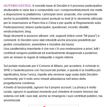
OLIVERIO GENTILE.
Il concetto base di Decidim è il processo partecipativo
strutturabile in varie fasi e componibile con i componenti/strumenti che mette
a disposizione la piattaforma. I principali sono: proposte, che comprende
anche la possibilità chiedere pareri puntuali su testi (è lo strumento utilizzato
per le osservazioni al Piano Aria e Clima e per quelle al Regolamento sulla
Partecipazione); bilanci partecipativi; questionari; incontri; dibattiti;
rendicontazioni; blog.
Negli strumenti si possono attivare: voti, supporti (intesi come "Mi piace") e
commenti. In Decidim sono stati introdotti anche processi predefiniti per
gestire consultazioni, assemblee e iniziative dal basso.
Una caratteristica importante è che non c’è una moderazione a priori, tutti i
contributi vengono pubblicati ed eventualmente disapprovati a posteriori,
solo se violano le regole di netiquette o regole interne.
Sul portale realizzato per il Comune di Milano, per accedere, è richiesto lo
SPID o l'autenticazione con l'account del portale, e questa è la modifica più
significativa, forse l’unica, rispetto alla versione oggi usata dalla Decidim-
community; per il resto sono rimasti abbastanza nell’alveo della
progettazione condivisa.
A livello di funzionalità, ognuno ha il proprio account. La privacy è molto
curata; ognuno in qualsiasi momento può chiedere di essere rimosso dal
sistema con tutti i suoi dati, anche se rimangono i suoi contributi pubblici, ma
anonimizzati.