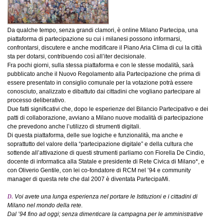
Da qualche tempo, senza grandi clamori, è online Milano Partecipa, una
piattaforma di partecipazione su cui i milanesi possono informarsi,
confrontarsi, discutere e anche modificare il Piano Aria Clima di cui la città
sta per dotarsi, contribuendo così all’iter decisionale.
Fra pochi giorni, sulla stessa piattaforma e con le stesse modalità, sarà
pubblicato anche il Nuovo Regolamento alla Partecipazione che prima di
essere presentato in consiglio comunale per la votazione potrà essere
conosciuto, analizzato e dibattuto dai cittadini che vogliano partecipare al
processo deliberativo.
Due fatti significativi che, dopo le esperienze del Bilancio Partecipativo e dei
patti di collaborazione, avviano a Milano nuove modalità di partecipazione
che prevedono anche l’utilizzo di strumenti digitali.
Di questa piattaforma, delle sue logiche e funzionalità, ma anche e
soprattutto del valore della “partecipazione digitale” e della cultura che
sottende all’attivazione di questi strumenti parliamo con Fiorella De Cindio,
docente di informatica alla Statale e presidente di Rete Civica di Milano*, e
con Oliverio Gentile, con lei co-fondatore di RCM nel ’94 e community
manager di questa rete che dal 2007 è diventata PartecipaMi.
D.
Voi avete una lunga esperienza nel portare le Istituzioni e i cittadini di
Milano nel mondo della rete.
Dal ’94 fino ad oggi; senza dimenticare la campagna per le amministrative