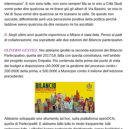
interessano”. E non sono tutte, non sono sempre! Ma se io vivo a Città Studi
vorrei poter dire qualcosa se mi tirano giù gli alberi di Via Bassini, se vivo in
Val di Susa vorrei dire qualcosa se mi scavano la valle. Se questo non
succede, difficilmente avrò una percezione positiva della politica perché
laddove avevo qualcosa da dire nessuno mi ha ascoltato.
D.
Negli ultimi anni qualche esperienza a Milano è stata fatta. Penso ai patti
di collaborazione, ma soprattutto alle due edizioni del Bilancio partecipativo.
OLIVERIO GENTILE.
Noi abbiamo gestito la seconda edizione del Bilancio
Partecipativo, quella del 2017/18, fatta con questa consiliatura, nell’ambito
del progetto europeo Empatia. Più contenuta della prima dal punto di vista
dei budget a disposizione (40.000€ per la gestione del processo contro i
200.000€ della prima, e 500.000€ a Municipio contro il milione dell’edizione
precedente)
Abbiamo sviluppato uno strumento ad hoc, sulla piattaforma openDCN,
quella di PartecipaMi. E abbiamo fatto tutto in modo trasparente: tutti
vedevano tutto, i cittadini hanno partecipato direttamente, senza facilitatori o