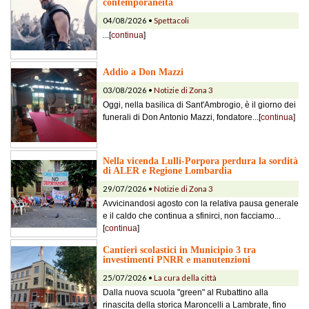
contemporaneità
04/08/2026 •
Spettacoli
...[
continua
]
Addio a Don Mazzi
03/08/2026 •
Notizie di Zona 3
Oggi, nella basilica di Sant'Ambrogio, è il giorno dei
funerali di Don Antonio Mazzi, fondatore...[
continua
]
Nella vicenda Lulli-Porpora perdura la sordità
di ALER e Regione Lombardia
29/07/2026 •
Notizie di Zona 3
Avvicinandosi agosto con la relativa pausa generale
e il caldo che continua a sfinirci, non facciamo...
[
continua
]
Cantieri scolastici in Municipio 3 tra
investimenti PNRR e manutenzioni
25/07/2026 •
La cura della città
Dalla nuova scuola "green" al Rubattino alla
rinascita della storica Maroncelli a Lambrate, fino