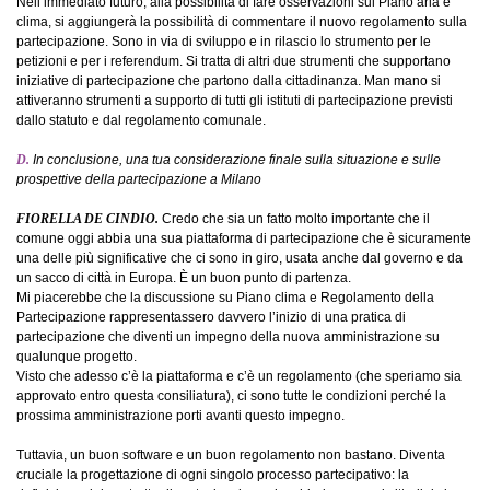
Nell’immediato futuro, alla possibilità di fare osservazioni sul Piano aria e
clima, si aggiungerà la possibilità di commentare il nuovo regolamento sulla
partecipazione. Sono in via di sviluppo e in rilascio lo strumento per le
petizioni e per i referendum. Si tratta di altri due strumenti che supportano
iniziative di partecipazione che partono dalla cittadinanza. Man mano si
attiveranno strumenti a supporto di tutti gli istituti di partecipazione previsti
dallo statuto e dal regolamento comunale.
D.
In conclusione, una tua considerazione finale sulla situazione e sulle
prospettive della partecipazione a Milano
FIORELLA DE CINDIO.
Credo che sia un fatto molto importante che il
comune oggi abbia una sua piattaforma di partecipazione che è sicuramente
una delle più significative che ci sono in giro, usata anche dal governo e da
un sacco di città in Europa. È un buon punto di partenza.
Mi piacerebbe che la discussione su Piano clima e Regolamento della
Partecipazione rappresentassero davvero l’inizio di una pratica di
partecipazione che diventi un impegno della nuova amministrazione su
qualunque progetto.
Visto che adesso c’è la piattaforma e c’è un regolamento (che speriamo sia
approvato entro questa consiliatura), ci sono tutte le condizioni perché la
prossima amministrazione porti avanti questo impegno.
Tuttavia, un buon software e un buon regolamento non bastano. Diventa
cruciale la progettazione di ogni singolo processo partecipativo: la