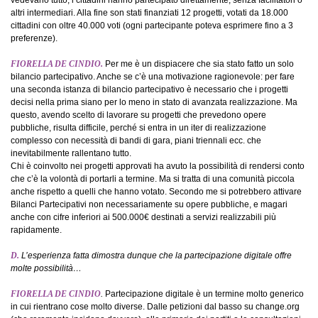
altri intermediari. Alla fine son stati finanziati 12 progetti, votati da 18.000
cittadini con oltre 40.000 voti (ogni partecipante poteva esprimere fino a 3
preferenze).
FIORELLA DE CINDIO.
Per me è un dispiacere che sia stato fatto un solo
bilancio partecipativo. Anche se c’è una motivazione ragionevole: per fare
una seconda istanza di bilancio partecipativo è necessario che i progetti
decisi nella prima siano per lo meno in stato di avanzata realizzazione. Ma
questo, avendo scelto di lavorare su progetti che prevedono opere
pubbliche, risulta difficile, perché si entra in un iter di realizzazione
complesso con necessità di bandi di gara, piani triennali ecc. che
inevitabilmente rallentano tutto.
Chi è coinvolto nei progetti approvati ha avuto la possibilità di rendersi conto
che c’è la volontà di portarli a termine. Ma si tratta di una comunità piccola
anche rispetto a quelli che hanno votato. Secondo me si potrebbero attivare
Bilanci Partecipativi non necessariamente su opere pubbliche, e magari
anche con cifre inferiori ai 500.000€ destinati a servizi realizzabili più
rapidamente.
D.
L’esperienza fatta dimostra dunque che la partecipazione digitale offre
molte possibilità…
FIORELLA DE CINDIO
.
Partecipazione digitale è un termine molto generico
in cui rientrano cose molto diverse. Dalle petizioni dal basso su change.org