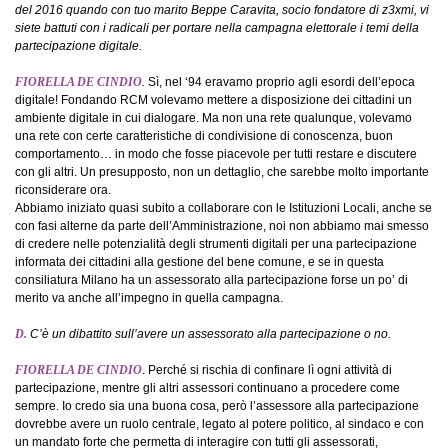
del 2016 quando con tuo marito Beppe Caravita, socio fondatore di z3xmi, vi
siete battuti con i radicali per portare nella campagna elettorale i temi della
partecipazione digitale.
FIORELLA DE CINDIO
.
Sì, nel ‘94 eravamo proprio agli esordi dell’epoca
digitale! Fondando RCM volevamo mettere a disposizione dei cittadini un
ambiente digitale in cui dialogare. Ma non una rete qualunque, volevamo
una rete con certe caratteristiche di condivisione di conoscenza, buon
comportamento… in modo che fosse piacevole per tutti restare e discutere
con gli altri. Un presupposto, non un dettaglio, che sarebbe molto importante
riconsiderare ora.
Abbiamo iniziato quasi subito a collaborare con le Istituzioni Locali, anche se
con fasi alterne da parte dell’Amministrazione, noi non abbiamo mai smesso
di credere nelle potenzialità degli strumenti digitali per una partecipazione
informata dei cittadini alla gestione del bene comune, e se in questa
consiliatura Milano ha un assessorato alla partecipazione forse un po’ di
merito va anche all’impegno in quella campagna.
D.
C’è un dibattito sull’avere un assessorato alla partecipazione o no.
FIORELLA DE CINDIO
. Perché si rischia di confinare lì ogni attività di
partecipazione, mentre gli altri assessori continuano a procedere come
sempre. Io credo sia una buona cosa, però l’assessore alla partecipazione
dovrebbe avere un ruolo centrale, legato al potere politico, al sindaco e con
un mandato forte che permetta di interagire con tutti gli assessorati,