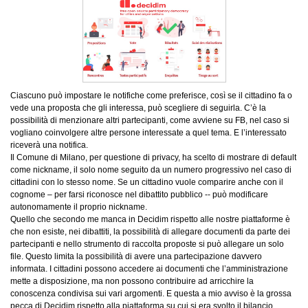
Ciascuno può impostare le notifiche come preferisce, così se il cittadino fa o
vede una proposta che gli interessa, può scegliere di seguirla. C’è la
possibilità di menzionare altri partecipanti, come avviene su FB, nel caso si
vogliano coinvolgere altre persone interessate a quel tema. E l’interessato
riceverà una notifica.
Il Comune di Milano, per questione di privacy, ha scelto di mostrare di default
come nickname, il solo nome seguito da un numero progressivo nel caso di
cittadini con lo stesso nome. Se un cittadino vuole comparire anche con il
cognome – per farsi riconosce nel dibattito pubblico -- può modificare
autonomamente il proprio nickname.
Quello che secondo me manca in Decidim rispetto alle nostre piattaforme è
che non esiste, nei dibattiti, la possibilità di allegare documenti da parte dei
partecipanti e nello strumento di raccolta proposte si può allegare un solo
file. Questo limita la possibilità di avere una partecipazione davvero
informata. I cittadini possono accedere ai documenti che l’amministrazione
mette a disposizione, ma non possono contribuire ad arricchire la
conoscenza condivisa sui vari argomenti. E questa a mio avviso è la grossa
pecca di Decidim rispetto alla piattaforma su cui si era svolto il bilancio