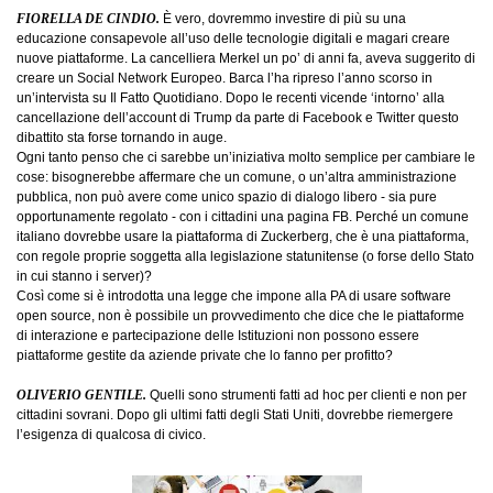
FIORELLA DE CINDIO.
È vero, dovremmo investire di più su una
educazione consapevole all’uso delle tecnologie digitali e magari creare
nuove piattaforme. La cancelliera Merkel un po’ di anni fa, aveva suggerito di
creare un Social Network Europeo. Barca l’ha ripreso l’anno scorso in
un’intervista su Il Fatto Quotidiano. Dopo le recenti vicende ‘intorno’ alla
cancellazione dell’account di Trump da parte di Facebook e Twitter questo
dibattito sta forse tornando in auge.
Ogni tanto penso che ci sarebbe un’iniziativa molto semplice per cambiare le
cose: bisognerebbe affermare che un comune, o un’altra amministrazione
pubblica, non può avere come unico spazio di dialogo libero - sia pure
opportunamente regolato - con i cittadini una pagina FB. Perché un comune
italiano dovrebbe usare la piattaforma di Zuckerberg, che è una piattaforma,
con regole proprie soggetta alla legislazione statunitense (o forse dello Stato
in cui stanno i server)?
Così come si è introdotta una legge che impone alla PA di usare software
open source, non è possibile un provvedimento che dice che le piattaforme
di interazione e partecipazione delle Istituzioni non possono essere
piattaforme gestite da aziende private che lo fanno per profitto?
OLIVERIO GENTILE.
Quelli sono strumenti fatti ad hoc per clienti e non per
cittadini sovrani. Dopo gli ultimi fatti degli Stati Uniti, dovrebbe riemergere
l’esigenza di qualcosa di civico.