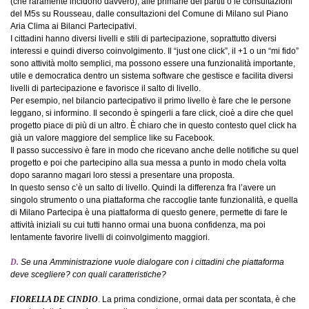
(che raramente incidono davvero), alle primarie dei partiti o le consultazioni
del M5s su Rousseau, dalle consultazioni del Comune di Milano sul Piano
Aria Clima ai Bilanci Partecipativi.
I cittadini hanno diversi livelli e stili di partecipazione, soprattutto diversi
interessi e quindi diverso coinvolgimento. Il “just one click”, il +1 o un “mi fido”
sono attività molto semplici, ma possono essere una funzionalità importante,
utile e democratica dentro un sistema software che gestisce e facilita diversi
livelli di partecipazione e favorisce il salto di livello.
Per esempio, nel bilancio partecipativo il primo livello è fare che le persone
leggano, si informino. Il secondo è spingerli a fare click, cioè a dire che quel
progetto piace di più di un altro. È chiaro che in questo contesto quel click ha
già un valore maggiore del semplice like su Facebook.
Il passo successivo è fare in modo che ricevano anche delle notifiche su quel
progetto e poi che partecipino alla sua messa a punto in modo chela volta
dopo saranno magari loro stessi a presentare una proposta.
In questo senso c’è un salto di livello. Quindi la differenza fra l’avere un
singolo strumento o una piattaforma che raccoglie tante funzionalità, e quella
di Milano Partecipa è una piattaforma di questo genere, permette di fare le
attività iniziali su cui tutti hanno ormai una buona confidenza, ma poi
lentamente favorire livelli di coinvolgimento maggiori.
D.
Se una Amministrazione vuole dialogare con i cittadini che piattaforma
deve scegliere? con quali caratteristiche?
FIORELLA DE CINDIO
. La prima condizione, ormai data per scontata, è che