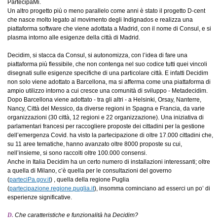
PartecipaMi.
Un altro progetto più o meno parallelo come anni è stato il progetto D-cent
che nasce molto legato al movimento degli Indignados e realizza una
piattaforma software che viene adottata a Madrid, con il nome di Consul, e si
plasma intorno alle esigenze della città di Madrid.
Decidim, si stacca da Consul, si autonomizza, con l’idea di fare una
piattaforma più flessibile, che non contenga nel suo codice tutti quei vincoli
disegnati sulle esigenze specifiche di una particolare città. E infatti Decidim
non solo viene adottato a Barcellona, ma si afferma come una piattaforma di
ampio utilizzo intorno a cui cresce una comunità di sviluppo - Metadecidim.
Dopo Barcellona viene adottato - tra gli altri - a Helsinki, Orsay, Nanterre,
Nancy, Città del Messico, da diverse regioni in Spagna e Francia, da varie
organizzazioni (30 città, 12 regioni e 22 organizzazione). Una iniziativa di
parlamentari francesi per raccogliere proposte dei cittadini per la gestione
dell’emergenza Covid. ha visto la partecipazione di oltre 17.000 cittadini che,
su 11 aree tematiche, hanno avanzato oltre 8000 proposte su cui,
nell’insieme, si sono raccolti oltre 100.000 consensi.
Anche in Italia Decidim ha un certo numero di installazioni interessanti; oltre
a quella di Milano, c’è quella per le consultazioni del governo
(
parteciPa.gov.it
) , quella della regione Puglia
(
partecipazione.regione.puglia.it
), insomma cominciano ad esserci un po’ di
esperienze significative.
D.
Che caratteristiche e funzionalità ha Decidim?