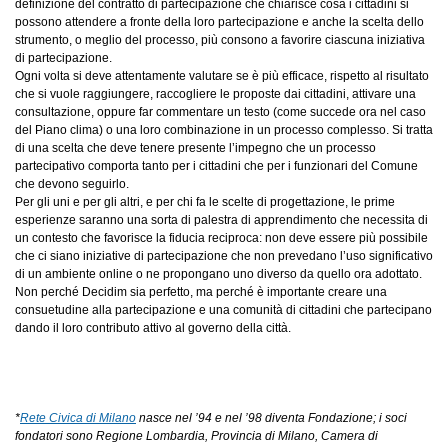
definizione del contratto di partecipazione che chiarisce cosa i cittadini si
possono attendere a fronte della loro partecipazione e anche la scelta dello
strumento, o meglio del processo, più consono a favorire ciascuna iniziativa
di partecipazione.
Ogni volta si deve attentamente valutare se è più efficace, rispetto al risultato
che si vuole raggiungere, raccogliere le proposte dai cittadini, attivare una
consultazione, oppure far commentare un testo (come succede ora nel caso
del Piano clima) o una loro combinazione in un processo complesso. Si tratta
di una scelta che deve tenere presente l’impegno che un processo
partecipativo comporta tanto per i cittadini che per i funzionari del Comune
che devono seguirlo.
Per gli uni e per gli altri, e per chi fa le scelte di progettazione, le prime
esperienze saranno una sorta di palestra di apprendimento che necessita di
un contesto che favorisce la fiducia reciproca: non deve essere più possibile
che ci siano iniziative di partecipazione che non prevedano l’uso significativo
di un ambiente online o ne propongano uno diverso da quello ora adottato.
Non perché Decidim sia perfetto, ma perché è importante creare una
consuetudine alla partecipazione e una comunità di cittadini che partecipano
dando il loro contributo attivo al governo della città.
*
Rete Civica di Milano
nasce nel ’94 e nel ’98 diventa Fondazione; i soci
fondatori sono Regione Lombardia, Provincia di Milano, Camera di