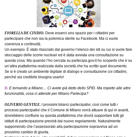
FIORELLA DE CINDIO.
Deve esserci uno spazio per i cittadini per
partecipare che non sia la polemica sterile su Facebook. Ma ci vuole
coerenza e continuità.
Un esempio. È stato rilasciato dal governo l’elenco dei siti su cui si vuole fare
stoccaggio delle scorie nucleari ed è stata avviata una consultazione su
questa cosa. Ma quando l’ho cercata su partecipa.gov.it ho scoperto che è su
un’altra piattaforma realizzata dalla società che ha scritto quel documento.
Se si è creato un ambiente digitale di dialogo e consultazione coi cittadini,
perché sia credibile bisogna usarlo!
D.
E tornando a Milano… Ci avete già detto dello SPID. Ma rispetto alle altre
funzionalità, cosa ci attende per Milano Partecipa?
OLIVERIO GENTILE.
I prossimi bilanci partecipativi, così come tutti i
processi partecipativi che il Comune di Milano vorrà attuare di qui in avanti,
dovrebbero confluire su questa piattaforma che dovrà supportare tutti gli
istituti di partecipazione previsti dal nuovo regolamento. Naturalmente
supponendo che l’assessorato alla partecipazione sopravviva ad un
prossimo cambio di giunta.