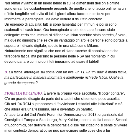
Noi ormai viviamo in un modo ibrido in cui le dimensioni dell’on e offline
sono entrambe costantemente presenti. Se quello che io faccio online ha un
effetto tangibile nella vita di tutti i giorni allora faccio uno sforzo per
informarmi e partecipare. Ma devo vedere il risultato concreto.
Un esempio di attualità: tutti si sono lamentati per Immuni e poi si sono
scatenati sul cash back. Ora immaginate che le due app fossero state
collegate: certo che Immuni si diffondeva! Non sarebbe stato corretto, è vero,
ma questo dimostra che se c’è un vantaggio chiaro le persone sono portate a
superare il divario digitale, specie in una città come Milano.
Naturalmente non significa che non ci siano sacche di popolazione che
farebbero fatica, ma persino le persone nelle RSA nel momento in cui
devono parlare con i propri figli imparano ad usare il tablet!
D.
La fatica. Interagire sui social con un like, un +1, un “mi fido” è molto facile,
ma partecipare in maniera informata e intelligente richiede fatica. Qual è la
grande ricompensa?
FIORELLA DE CINDIO.
È avere la propria voce ascoltata. “Il poter contare”.
C’è un grande disagio da parte dei cittadini che si sentono poco ascoltati.
Già nel ‘94 RCM si proponeva di “avvicinare i cittadini alle Istituzioni” e ciò
che allora era una fessurina, ora è diventato un baratro.
All’apertura del 2nd World Forum for Democracy del 2013, organizzato dal
Consiglio d’Europa a Strasburgo, Mary Kaldor, docente della London School
of Economics, per definire la democrazia disse “un cittadino si sente di vivere
in un contesto democratico se può partecipare sulle cose che a lui