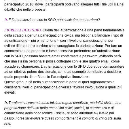
partecipativo 2018, dove i partecipanti potevano allegare tutti i file utili sia nei
dibattiti che nelle proposte.
D.
E l’autenticazione con lo SPID può costituire una barriera?
FIORELLA DE CINDIO.
Quella dell’autenticazione è una parte fondamentale
della strategia per una partecipazione civica, ma bisogna bilanciare il tipo di
autenticazione – più o meno forte – con il livello di partecipazione, per
evitare di introdurre barriere che scoraggiano la partecipazione. Per fare un
commento a una proposta è forse eccessivo pretendere un’autenticazione
con lo SPID, possono bastare email confermata e password, evitando però
che una stessa persona si possa collegare con le sue quattro email, come
accade su change.org. L’autenticazione con lo SPID dovrebbe corrispondere
ad un effettivo potere decisionale, come ad esempio contribuire a decidere
quale proposta di un Bilancio Partecipativo finanziare.
Questa gradualità nella autenticazione fa parte di quel ragionamento di
consentire livelli di partecipazione diversi e favorire l’evoluzione a quelli più
elevati.
D.
T
orniamo al vostro intento iniziale regole condivise, modalità civili… una
progettazione dell’uso della rete ai fini civici, sociali, di correttezza e di
condivisione della conoscenza. I social, si sono affermati sul livello più
basso. Forse far evolvere questi comportamenti è compito di chi ci sta sulla
rete.