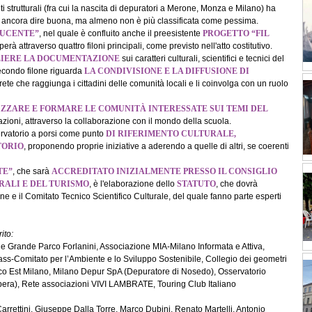
strutturali (fra cui la nascita di depuratori a Merone, Monza e Milano) ha
 può ancora dire buona, ma almeno non è più classificata come pessima.
LUCENTE”
, nel quale è confluito anche il preesistente
PROGETTO “FIL
 attraverso quattro filoni principali, come previsto nell'atto costitutivo.
LIERE LA DOCUMENTAZIONE
sui caratteri culturali, scientifici e tecnici del
 secondo filone riguarda
LA CONDIVISIONE E LA DIFFUSIONE DI
 rete che raggiunga i cittadini delle comunità locali e li coinvolga con un ruolo
IZZARE E FORMARE LE COMUNITÀ INTERESSATE SUI TEMI DEL
azioni, attraverso la collaborazione con il mondo della scuola.
sservatorio a porsi come punto
DI RIFERIMENTO CULTURALE,
TORIO
, proponendo proprie iniziative a aderendo a quelle di altri, se coerenti
TE”
, che sarà
ACCREDITATO INIZIALMENTE PRESSO IL CONSIGLIO
URALI E DEL TURISMO
, è l'elaborazione dello
STATUTO
, che dovrà
e e il Comitato Tecnico Scientifico Culturale, del quale fanno parte esperti
ito:
 Grande Parco Forlanini, Associazione MIA-Milano Informata e Attiva,
ss-Comitato per l’Ambiente e lo Sviluppo Sostenibile, Collegio dei geometri
co Est Milano, Milano Depur SpA (Depuratore di Nosedo), Osservatorio
ibera), Rete associazioni VIVI LAMBRATE, Touring Club Italiano
rrettini, Giuseppe Dalla Torre, Marco Dubini, Renato Martelli, Antonio