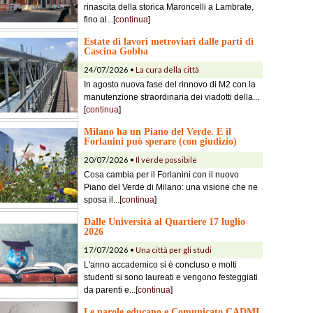
rinascita della storica Maroncelli a Lambrate,
fino al...[
continua
]
Estate di lavori metroviari dalle parti di
Cascina Gobba
24/07/2026 •
La cura della città
In agosto nuova fase del rinnovo di M2 con la
manutenzione straordinaria dei viadotti della...
[
continua
]
Milano ha un Piano del Verde. E il
Forlanini può sperare (con giudizio)
20/07/2026 •
Il verde possibile
Cosa cambia per il Forlanini con il nuovo
Piano del Verde di Milano: una visione che ne
sposa il...[
continua
]
Dalle Università al Quartiere 17 luglio
2026
17/07/2026 •
Una città per gli studi
L'anno accademico si è concluso e molti
studenti si sono laureati e vengono festeggiati
da parenti e...[
continua
]
Le parole educano e Comunicato CADMI