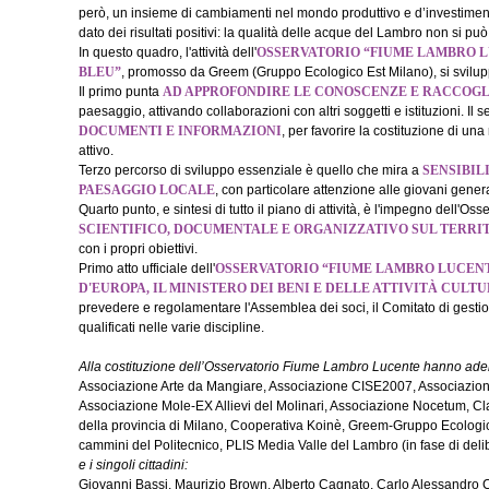
però, un insieme di cambiamenti nel mondo produttivo e d’investimenti 
dato dei risultati positivi: la qualità delle acque del Lambro non si
In questo quadro, l'attività dell'
OSSERVATORIO “FIUME LAMBRO 
BLEU”
, promosso da Greem (Gruppo Ecologico Est Milano), si svilupperà
Il primo punta
AD APPROFONDIRE LE CONOSCENZE E RACCOG
paesaggio, attivando collaborazioni con altri soggetti e istituzioni. Il
DOCUMENTI E INFORMAZIONI
, per favorire la costituzione di una
attivo.
Terzo percorso di sviluppo essenziale è quello che mira a
SENSIBIL
PAESAGGIO LOCALE
, con particolare attenzione alle giovani gener
Quarto punto, e sintesi di tutto il piano di attività, è l'impegno dell'O
SCIENTIFICO, DOCUMENTALE E ORGANIZZATIVO SUL TERRI
con i propri obiettivi.
Primo atto ufficiale dell'
OSSERVATORIO “FIUME LAMBRO LUCEN
D'EUROPA, IL MINISTERO DEI BENI E DELLE ATTIVITÀ CULT
prevedere e regolamentare l'Assemblea dei soci, il Comitato di gestion
qualificati nelle varie discipline.
Alla costituzione dell’Osservatorio Fiume Lambro Lucente hanno ader
Associazione Arte da Mangiare, Associazione CISE2007, Associazione
Associazione Mole-EX Allievi del Molinari, Associazione Nocetum, Cla
della provincia di Milano, Cooperativa Koinè, Greem-Gruppo Ecologi
cammini del Politecnico, PLIS Media Valle del Lambro (in fase di del
e i singoli cittadini:
Giovanni Bassi, Maurizio Brown, Alberto Cagnato, Carlo Alessandro Ca