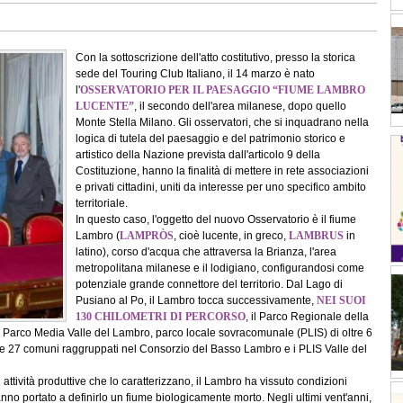
Con la sottoscrizione dell'atto costitutivo, presso la storica
sede del Touring Club Italiano, il 14 marzo è nato
l'
OSSERVATORIO PER IL PAESAGGIO “FIUME LAMBRO
LUCENTE”
, il secondo dell'area milanese, dopo quello
Monte Stella Milano. Gli osservatori, che si inquadrano nella
logica di tutela del paesaggio e del patrimonio storico e
artistico della Nazione prevista dall'articolo 9 della
Costituzione, hanno la finalità di mettere in rete associazioni
e privati cittadini, uniti da interesse per uno specifico ambito
territoriale.
In questo caso, l'oggetto del nuovo Osservatorio è il fiume
Lambro (
LAMPRÒS
, cioè lucente, in greco,
LAMBRUS
in
latino), corso d'acqua che attraversa la Brianza, l'area
metropolitana milanese e il lodigiano, configurandosi come
potenziale grande connettore del territorio. Dal Lago di
Pusiano al Po, il Lambro tocca successivamente,
NEI SUOI
130 CHILOMETRI DI PERCORSO
, il Parco Regionale della
 il Parco Media Valle del Lambro, parco locale sovracomunale (PLIS) di oltre 6
infine 27 comuni raggruppati nel Consorzio del Basso Lambro e i PLIS Valle del
ti attività produttive che lo caratterizzano, il Lambro ha vissuto condizioni
no portato a definirlo un fiume biologicamente morto. Negli ultimi vent'anni,