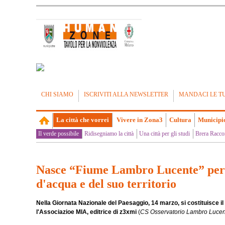
CHI SIAMO
ISCRIVITI ALLA NEWSLETTER
MANDACI LE T
La città che vorrei
Vivere in Zona3
Cultura
Municipi
Il verde possibile
Ridisegniamo la città
Una città per gli studi
Brera Racco
Nasce “Fiume Lambro Lucente” per la
d'acqua e del suo territorio
Nella Giornata Nazionale del Paesaggio, 14 marzo, si costituisce 
l'Associazioe MIA, editrice di z3xmi
(
CS Osservatorio Lambro Lucen