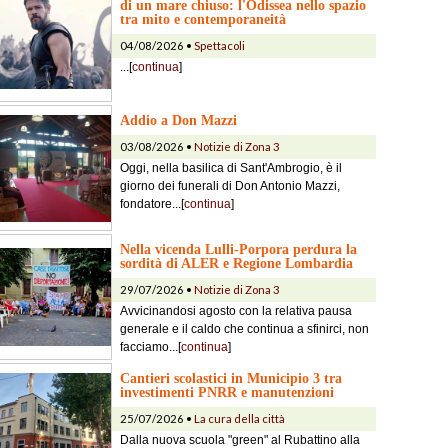
di un mare chiuso: l'Odissea nello spazio
tra mito e contemporaneità
04/08/2026 •
Spettacoli
...[
continua
]
Addio a Don Mazzi
03/08/2026 •
Notizie di Zona 3
Oggi, nella basilica di Sant'Ambrogio, è il
giorno dei funerali di Don Antonio Mazzi,
fondatore...[
continua
]
Nella vicenda Lulli-Porpora perdura la
sordità di ALER e Regione Lombardia
29/07/2026 •
Notizie di Zona 3
Avvicinandosi agosto con la relativa pausa
generale e il caldo che continua a sfinirci, non
facciamo...[
continua
]
Cantieri scolastici in Municipio 3 tra
investimenti PNRR e manutenzioni
25/07/2026 •
La cura della città
Dalla nuova scuola "green" al Rubattino alla