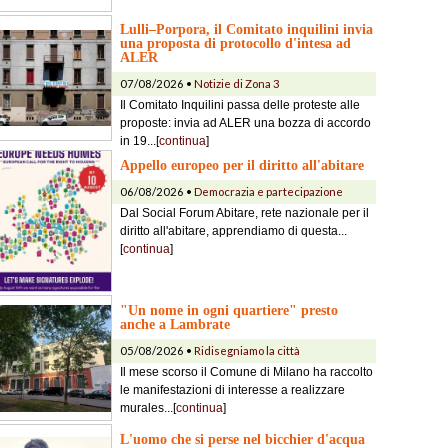
Lulli–Porpora, il Comitato inquilini invia
una proposta di protocollo d'intesa ad
ALER
07/08/2026 •
Notizie di Zona 3
Il Comitato Inquilini passa delle proteste alle
proposte: invia ad ALER una bozza di accordo
in 19...[
continua
]
Appello europeo per il diritto all'abitare
06/08/2026 •
Democrazia e partecipazione
Dal Social Forum Abitare, rete nazionale per il
diritto all'abitare, apprendiamo di questa...
[
continua
]
"Un nome in ogni quartiere" presto
anche a Lambrate
05/08/2026 •
Ridisegniamo la città
Il mese scorso il Comune di Milano ha raccolto
le manifestazioni di interesse a realizzare
murales...[
continua
]
L'uomo che si perse nel bicchier d'acqua