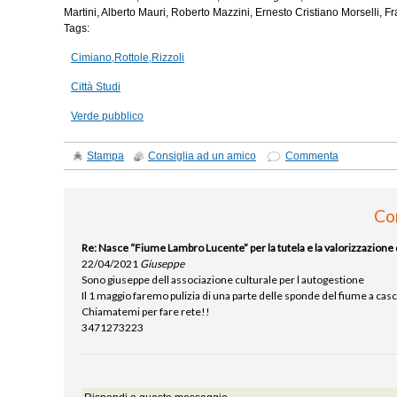
Martini, Alberto Mauri, Roberto Mazzini, Ernesto Cristiano Morselli, 
Tags:
Cimiano,Rottole,Rizzoli
Città Studi
Verde pubblico
Stampa
Consiglia ad un amico
Commenta
Co
Re: Nasce “Fiume Lambro Lucente” per la tutela e la valorizzazione 
22/04/2021
Giuseppe
Sono giuseppe dell associazione culturale per l autogestione
Il 1 maggio faremo pulizia di una parte delle sponde del fiume a cas
Chiamatemi per fare rete!!
3471273223