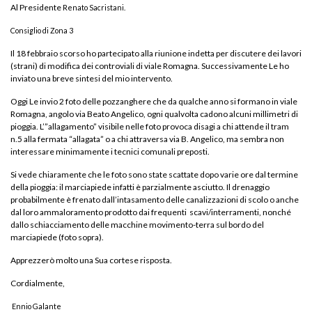
Al Presidente
Renato Sacristani.
Consiglio di Zona 3
Il 18 febbraio scorso ho partecipato alla riunione indetta per discutere dei lavori
(strani) di modifica dei controviali di viale Romagna. Successivamente Le ho
inviato una breve sintesi del mio intervento.
Oggi Le invio 2 foto delle pozzanghere che da qualche anno si formano in viale
Romagna, angolo via Beato Angelico, ogni qualvolta cadono alcuni millimetri di
pioggia. L’”allagamento” visibile nelle foto provoca disagi a chi attende il tram
n.5 alla fermata “allagata” o a chi attraversa via B. Angelico, ma sembra non
interessare minimamente i tecnici comunali preposti.
Si vede chiaramente che le foto sono state scattate dopo varie ore dal termine
della pioggia: il marciapiede infatti è parzialmente asciutto. Il drenaggio
probabilmente è frenato dall’intasamento delle canalizzazioni di scolo o anche
dal loro ammaloramento prodotto dai frequenti scavi/interramenti, nonché
dallo schiacciamento delle macchine movimento-terra sul bordo del
marciapiede (foto sopra).
Apprezzerò molto una Sua cortese risposta.
Cordialmente,
Ennio Galante