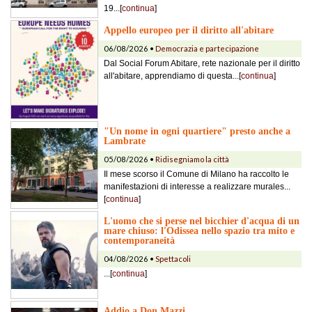
19...[
continua
]
Appello europeo per il diritto all'abitare
06/08/2026 •
Democrazia e partecipazione
Dal Social Forum Abitare, rete nazionale per il diritto
all'abitare, apprendiamo di questa...[
continua
]
"Un nome in ogni quartiere" presto anche a
Lambrate
05/08/2026 •
Ridisegniamo la città
Il mese scorso il Comune di Milano ha raccolto le
manifestazioni di interesse a realizzare murales...
[
continua
]
L'uomo che si perse nel bicchier d'acqua di un
mare chiuso: l'Odissea nello spazio tra mito e
contemporaneità
04/08/2026 •
Spettacoli
...[
continua
]
Addio a Don Mazzi