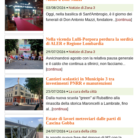
03/08/2026 •
Notizie di Zona 3
Oggi, nella basilica di Sant'Ambrogio, è il giorno dei
funerali di Don Antonio Mazzi, fondatore...[
continua
]
Nella vicenda Lulli-Porpora perdura la sordità
di ALER e Regione Lombardia
29/07/2026 •
Notizie di Zona 3
Avvicinandosi agosto con la relativa pausa generale
e il caldo che continua a sfinirci, non facciamo...
[
continua
]
Cantieri scolastici in Municipio 3 tra
investimenti PNRR e manutenzioni
25/07/2026 •
La cura della città
Dalla nuova scuola "green" al Rubattino alla
rinascita della storica Maroncelli a Lambrate, fino
al...[
continua
]
Estate di lavori metroviari dalle parti di
Cascina Gobba
24/07/2026 •
La cura della città
In agosto nuova fase del rinnovo di M2 con la