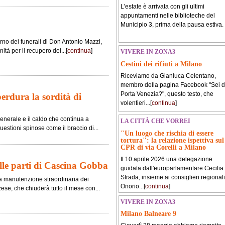
L’estate è arrivata con gli ultimi
appuntamenti nelle biblioteche del
Municipio 3, prima della pausa estiva.
orno dei funerali di Don Antonio Mazzi,
tà per il recupero dei...[
continua
]
VIVERE IN ZONA3
Cestini dei rifiuti a Milano
Riceviamo da Gianluca Celentano,
membro della pagina Facebook "Sei d
Porta Venezia?", questo testo, che
erdura la sordità di
volentieri...[
continua
]
enerale e il caldo che continua a
LA CITTÀ CHE VORREI
questioni spinose come il braccio di...
"Un luogo che rischia di essere
tortura": la relazione ispettiva sul
CPR di via Corelli a Milano
Il 10 aprile 2026 una delegazione
alle parti di Cascina Gobba
guidata dall'europarlamentare Cecilia
Strada, insieme ai consiglieri regionali
la manutenzione straordinaria dei
Onorio...[
continua
]
se, che chiuderà tutto il mese con...
VIVERE IN ZONA3
Milano Balneare 9