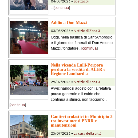
04/08/2026 •
Spettacoli
...[
continua
]
Addio a Don Mazzi
03/08/2026 •
Notizie di Zona 3
Oggi, nella basilica di Sant'Ambrogio,
è il giorno dei funerali di Don Antonio
Mazzi, fondatore...[
continua
]
Nella vicenda Lulli-Porpora
perdura la sordità di ALER e
Regione Lombardia
29/07/2026 •
Notizie di Zona 3
Avvicinandosi agosto con la relativa
pausa generale e il caldo che
continua a sfinirci, non facciamo...
[
continua
]
Cantieri scolastici in Municipio 3
tra investimenti PNRR e
manutenzioni
25/07/2026 •
La cura della città