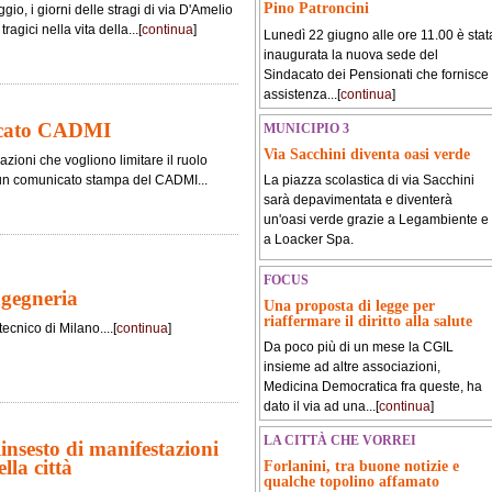
Pino Patroncini
io, i giorni delle stragi di via D'Amelio
agici nella vita della...[
continua
]
Lunedì 22 giugno alle ore 11.00 è stat
inaugurata la nuova sede del
Sindacato dei Pensionati che fornisce
assistenza...[
continua
]
icato CADMI
MUNICIPIO 3
Via Sacchini diventa oasi verde
zioni che vogliono limitare il ruolo
La piazza scolastica di via Sacchini
un comunicato stampa del CADMI...
sarà depavimentata e diventerà
un'oasi verde grazie a Legambiente e
a Loacker Spa.
FOCUS
ngegneria
Una proposta di legge per
riaffermare il diritto alla salute
tecnico di Milano....[
continua
]
Da poco più di un mese la CGIL
insieme ad altre associazioni,
Medicina Democratica fra queste, ha
dato il via ad una...[
continua
]
LA CITTÀ CHE VORREI
nsesto di manifestazioni
lla città
Forlanini, tra buone notizie e
qualche topolino affamato