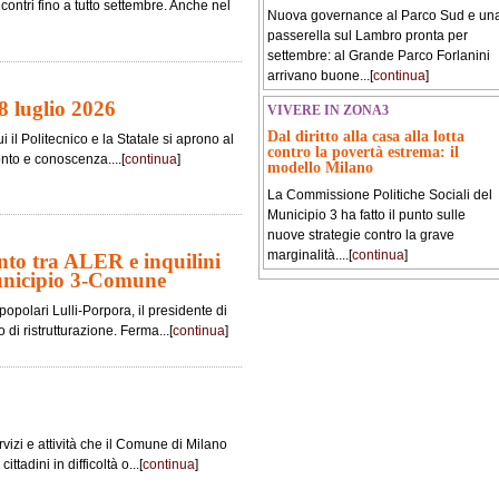
contri fino a tutto settembre. Anche nel
Nuova governance al Parco Sud e un
passerella sul Lambro pronta per
settembre: al Grande Parco Forlanini
arrivano buone...[
continua
]
8 luglio 2026
VIVERE IN ZONA3
Dal diritto alla casa alla lotta
i il Politecnico e la Statale si aprono al
contro la povertà estrema: il
onto e conoscenza....[
continua
]
modello Milano
La Commissione Politiche Sociali del
Municipio 3 ha fatto il punto sulle
nuove strategie contro la grave
marginalità....[
continua
]
nto tra ALER e inquilini
unicipio 3-Comune
popolari Lulli-Porpora, il presidente di
di ristrutturazione. Ferma...[
continua
]
rvizi e attività che il Comune di Milano
tadini in difficoltà o...[
continua
]