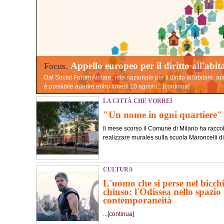
Appello europeo per il diritto all'abit
Focus.
Dal Social Forum Abitare, rete nazionale per il diritto all'abitare, a
è possibile aderire entro lunedì 10 agosto,...[
continua
]
LA CITTÀ CHE VORREI
"Un nome in ogni quartiere"
Il mese scorso il Comune di Milano ha raccolt
realizzare murales sulla scuola Maroncelli di
CULTURA
L'uomo che si perse nel bicch
chiuso: l'Odissea nello spazio 
contemporaneità
...[
continua
]