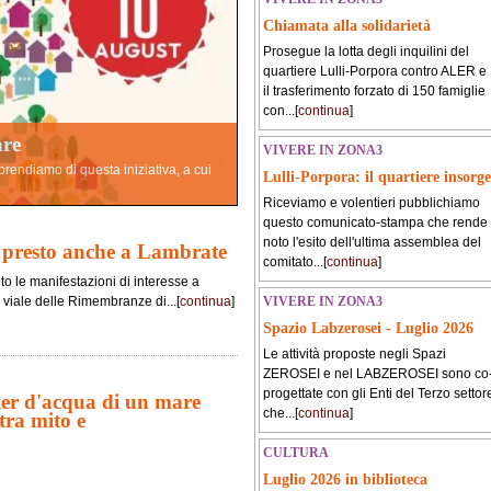
Chiamata alla solidarietà
Prosegue la lotta degli inquilini del
quartiere Lulli-Porpora contro ALER e
il trasferimento forzato di 150 famiglie
con...[
continua
]
are
VIVERE IN ZONA3
pprendiamo di questa iniziativa, a cui
Lulli-Porpora: il quartiere insorge
Riceviamo e volentieri pubblichiamo
questo comunicato-stampa che rende
noto l'esito dell'ultima assemblea del
 presto anche a Lambrate
comitato...[
continua
]
o le manifestazioni di interesse a
 viale delle Rimembranze di...[
continua
]
VIVERE IN ZONA3
Spazio Labzerosei - Luglio 2026
Le attività proposte negli Spazi
ZEROSEI e nel LABZEROSEI sono co
progettate con gli Enti del Terzo settor
ier d'acqua di un mare
che...[
continua
]
tra mito e
CULTURA
Luglio 2026 in biblioteca