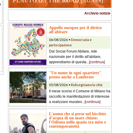
PLAUTO ON THE ROAD (AGAIN)
a
Archivio notizie
Appello europeo per il diritto
all'abitare
06/08/2026 •
Democrazia e
partecipazione
Dal Social Forum Abitare, rete
nazionale per il diritto all'abitare,
apprendiamo di questa...[
continua
]
"Un nome in ogni quartiere"
presto anche a Lambrate
05/08/2026 •
Ridisegniamo la città
Il mese scorso il Comune di Milano ha
raccolto le manifestazioni di interesse
a realizzare murales...[
continua
]
L'uomo che si perse nel bicchier
d'acqua di un mare chiuso:
l'Odissea nello spazio tra mito e
contemporaneità