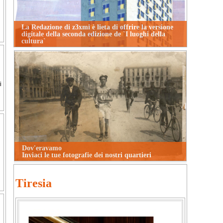
La Redazione di z3xmi è lieta di offrire la versione
digitale della seconda edizione de `I luoghi della
cultura`
i
Dov'eravamo
Inviaci le tue fotografie dei nostri quartieri
Tiresia