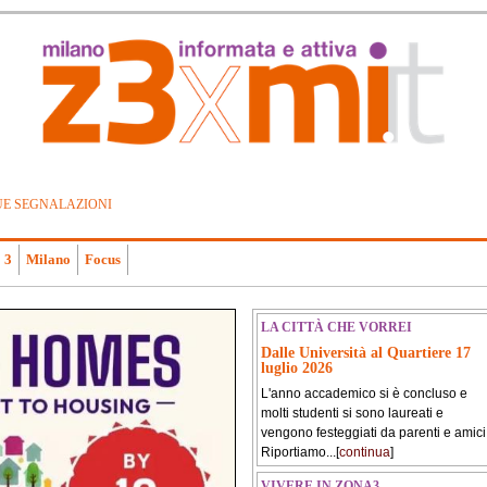
UE SEGNALAZIONI
 3
Milano
Focus
LA CITTÀ CHE VORREI
Dalle Università al Quartiere 17
luglio 2026
L'anno accademico si è concluso e
molti studenti si sono laureati e
vengono festeggiati da parenti e amici
Riportiamo...[
continua
]
VIVERE IN ZONA3