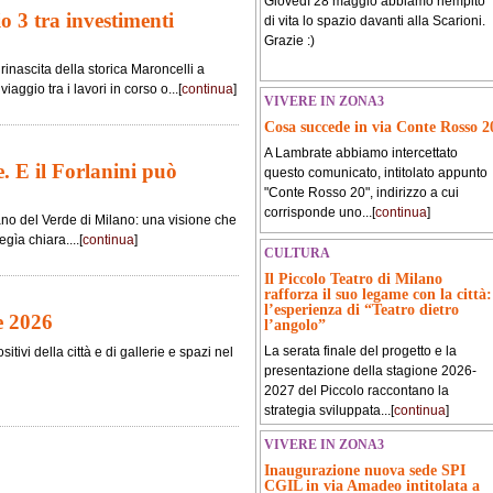
Giovedì 28 maggio abbiamo riempito
io 3 tra investimenti
di vita lo spazio davanti alla Scarioni.
Grazie :)
rinascita della storica Maroncelli a
iaggio tra i lavori in corso o...[
continua
]
VIVERE IN ZONA3
Cosa succede in via Conte Rosso 2
A Lambrate abbiamo intercettato
. E il Forlanini può
questo comunicato, intitolato appunto
"Conte Rosso 20", indirizzo a cui
corrisponde uno...[
continua
]
ano del Verde di Milano: una visione che
gìa chiara....[
continua
]
CULTURA
Il Piccolo Teatro di Milano
rafforza il suo legame con la città:
l’esperienza di “Teatro dietro
e 2026
l’angolo”
La serata finale del progetto e la
tivi della città e di gallerie e spazi nel
presentazione della stagione 2026-
2027 del Piccolo raccontano la
strategia sviluppata...[
continua
]
VIVERE IN ZONA3
Inaugurazione nuova sede SPI
CGIL in via Amadeo intitolata a