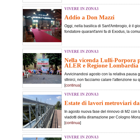
VIVERE IN ZONA3
Addio a Don Mazzi
Oggi, nella basilica di Sant'Ambrogio, è il gi
fondatore quarant'anni fa di Exodus, la comuni
VIVERE IN ZONA3
Nella vicenda Lulli-Porpora p
ALER e Regione Lombardia
Avvicinandosi agosto con la relativa pausa g
sfinirci, non facciamo calare l'attenzione su 
[
continua
]
VIVERE IN ZONA3
Estate di lavori metroviari d
In agosto nuova fase del rinnovo di M2 con 
viadotti della diramazione per Cologno Monze
[
continua
]
VIVERE IN ZONA3