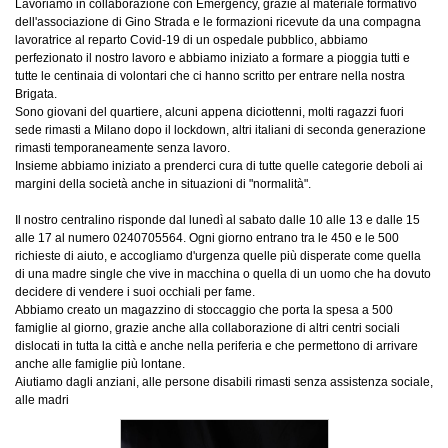
Lavoriamo in collaborazione con Emergency, grazie al materiale formativo
dell'associazione di Gino Strada e le formazioni ricevute da una compagna
lavoratrice al reparto Covid-19 di un ospedale pubblico, abbiamo
perfezionato il nostro lavoro e abbiamo iniziato a formare a pioggia tutti e
tutte le centinaia di volontari che ci hanno scritto per entrare nella nostra
Brigata.
Sono giovani del quartiere, alcuni appena diciottenni, molti ragazzi fuori
sede rimasti a Milano dopo il lockdown, altri italiani di seconda generazione
rimasti temporaneamente senza lavoro.
Insieme abbiamo iniziato a prenderci cura di tutte quelle categorie deboli ai
margini della società anche in situazioni di "normalità".
Il nostro centralino risponde dal lunedì al sabato dalle 10 alle 13 e dalle 15
alle 17 al numero 0240705564. Ogni giorno entrano tra le 450 e le 500
richieste di aiuto, e accogliamo d'urgenza quelle più disperate come quella
di una madre single che vive in macchina o quella di un uomo che ha dovuto
decidere di vendere i suoi occhiali per fame.
Abbiamo creato un magazzino di stoccaggio che porta la spesa a 500
famiglie al giorno, grazie anche alla collaborazione di altri centri sociali
dislocati in tutta la città e anche nella periferia e che permettono di arrivare
anche alle famiglie più lontane.
Aiutiamo dagli anziani, alle persone disabili rimasti senza assistenza sociale,
alle madri