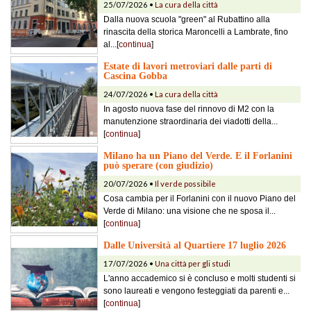
25/07/2026 •
La cura della città
Dalla nuova scuola "green" al Rubattino alla
rinascita della storica Maroncelli a Lambrate, fino
al...[
continua
]
Estate di lavori metroviari dalle parti di
Cascina Gobba
24/07/2026 •
La cura della città
In agosto nuova fase del rinnovo di M2 con la
manutenzione straordinaria dei viadotti della...
[
continua
]
Milano ha un Piano del Verde. E il Forlanini
può sperare (con giudizio)
20/07/2026 •
Il verde possibile
Cosa cambia per il Forlanini con il nuovo Piano del
Verde di Milano: una visione che ne sposa il...
[
continua
]
Dalle Università al Quartiere 17 luglio 2026
17/07/2026 •
Una città per gli studi
L'anno accademico si è concluso e molti studenti si
sono laureati e vengono festeggiati da parenti e...
[
continua
]