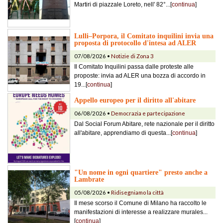
Martiri di piazzale Loreto, nell' 82°...[
continua
]
Lulli–Porpora, il Comitato inquilini invia una
proposta di protocollo d'intesa ad ALER
07/08/2026 •
Notizie di Zona 3
Il Comitato Inquilini passa dalle proteste alle
proposte: invia ad ALER una bozza di accordo in
19...[
continua
]
Appello europeo per il diritto all'abitare
06/08/2026 •
Democrazia e partecipazione
Dal Social Forum Abitare, rete nazionale per il diritto
all'abitare, apprendiamo di questa...[
continua
]
"Un nome in ogni quartiere" presto anche a
Lambrate
05/08/2026 •
Ridisegniamo la città
Il mese scorso il Comune di Milano ha raccolto le
manifestazioni di interesse a realizzare murales...
[
continua
]