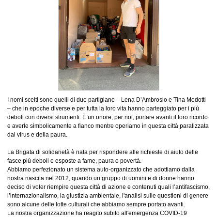
I nomi scelti sono quelli di due partigiane – Lena D’Ambrosio e Tina Modotti
– che in epoche diverse e per tutta la loro vita hanno parteggiato per i più
deboli con diversi strumenti. È un onore, per noi, portare avanti il loro ricordo
e averle simbolicamente a fianco mentre operiamo in questa città paralizzata
dal virus e della paura.
La Brigata di solidarietà è nata per rispondere alle richieste di aiuto delle
fasce più deboli e esposte a fame, paura e povertà.
Abbiamo perfezionato un sistema auto-organizzato che adottiamo dalla
nostra nascita nel 2012, quando un gruppo di uomini e di donne hanno
deciso di voler riempire questa città di azione e contenuti quali l’antifascismo,
l’internazionalismo, la giustizia ambientale, l'analisi sulle questioni di genere
sono alcune delle lotte culturali che abbiamo sempre portato avanti.
La nostra organizzazione ha reagito subito all'emergenza COVID-19