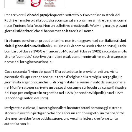
Per scrivere
Il vino del papa
(eloquente sottotitolo: L’avventurosa storia del
Ruché e il mistero della bottiglia scomparsa) si sono messi in tre perché, come
noto, l’unione fa la forza. Non un collettivo creativo alla Wu Ming ma tre giovani
giornalisti/scrittori che ci hanno messo la faccia e il nome.
I tre hanno persino un precedente (ma non è un’aggravante) con
Italian cricket
club. Il gioco dei nuovi
italiani
(2013) in cui Giacomo Fasola (classe 1983), Ilario
Lombardo (classe 1984) e Francesco Moscatelli (classe 1983) raccontavano lo
strano “connubio” sportivo tra indiani e pakistani, immigrati nel nostro paese, in
nome del loro gioco nazionale.
Cosa racconta “Il vino del papa”? E’ presto detto. In previsione di una visita
pastorale di Papa Francesco nelle terre d’origine della famiglia Bergoglio, un
giornalista argentino, anche lui di origini italiane, viene inviato dal suo giornale
nel Monferrato per scrivere un pezzo di costume sui luoghi da cui partì il padre
del Papa per emigrare in Argentina nel 1928 (secondo Wikipedia) o nel 1929
(secondo gli autori del libro).
Intrigante e curioso, il nostro giornalista incontra strani personaggi e strane
storie: un vecchio partigiano che conserva un antico segreto, un manoscritto
che meriterebbe forse pubblicazione, una vecchia lettera che forse tanto
autentica non è.