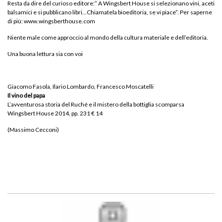
Resta da dire del curioso editore:” A Wingsbert House si selezionano vini, aceti
balsamici e si pubblicano libri…Chiamatela bioeditoria, se vi piace”. Per saperne
di più: www.wingsberthouse.com
Niente male come approccio al mondo della cultura materiale e dell’editoria.
Una buona lettura sia con voi
Giacomo Fasola
,
Ilario Lombardo
,
Francesco Moscatelli
Il vino del papa
L’avventurosa storia del Ruché e il mistero della bottiglia scomparsa
Wingsbert House
2014, pp. 231 € 14
(Massimo Cecconi)