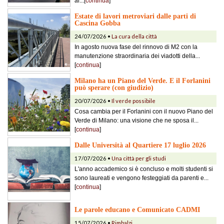
al...[
continua
]
Estate di lavori metroviari dalle parti di
Cascina Gobba
24/07/2026 •
La cura della città
In agosto nuova fase del rinnovo di M2 con la
manutenzione straordinaria dei viadotti della...
[
continua
]
Milano ha un Piano del Verde. E il Forlanini
può sperare (con giudizio)
20/07/2026 •
Il verde possibile
Cosa cambia per il Forlanini con il nuovo Piano del
Verde di Milano: una visione che ne sposa il...
[
continua
]
Dalle Università al Quartiere 17 luglio 2026
17/07/2026 •
Una città per gli studi
L'anno accademico si è concluso e molti studenti si
sono laureati e vengono festeggiati da parenti e...
[
continua
]
Le parole educano e Comunicato CADMI
15/07/2026 •
Rimbalzi