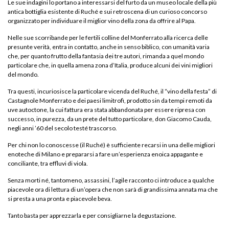
Le sue indagini lo portano a interessarsi del furto da un museo locale della più
antica bottiglia esistente di Ruché e sui retroscena di un curioso concorso
organizzato per individuare il miglior vino della zona da offrire al Papa.
Nelle sue scorribande per le fertili colline del Monferrato alla ricerca delle
presunte verità, entra in contatto, anche in senso biblico, con umanità varia
che, per quanto frutto della fantasia dei tre autori, rimanda a quel mondo
particolare che, in quella amena zona d’Italia, produce alcuni dei vini migliori
del mondo.
Tra questi, incuriosisce la particolare vicenda del Ruché, il “vino della festa” di
Castagnole Monferrato e dei paesi limitrofi, prodotto sin da tempi remoti da
uve autoctone, la cui fattura era stata abbandonata per essere ripresa con
successo, in purezza, da un prete del tutto particolare, don Giacomo Cauda,
negli anni ’60 del secolo testé trascorso.
Per chi non lo conoscesse (il Ruché) è sufficiente recarsi in una delle migliori
enoteche di Milano e prepararsi a fare un’esperienza enoica appagante e
conciliante, tra effluvi di viola.
Senza morti né, tantomeno, assassini, l’agile racconto ci introduce a qualche
piacevole ora di lettura di un’opera che non sarà di grandissima annata ma che
si presta a una pronta e piacevole beva.
Tanto basta per apprezzarla e per consigliarne la degustazione.