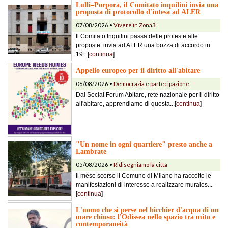
Lulli–Porpora, il Comitato inquilini invia una
proposta di protocollo d'intesa ad ALER
07/08/2026 •
Vivere in Zona3
Il Comitato Inquilini passa delle proteste alle
proposte: invia ad ALER una bozza di accordo in
19...[
continua
]
Appello europeo per il diritto all'abitare
06/08/2026 •
Democrazia e partecipazione
Dal Social Forum Abitare, rete nazionale per il diritto
all'abitare, apprendiamo di questa...[
continua
]
"Un nome in ogni quartiere" presto anche a
Lambrate
05/08/2026 •
Ridisegniamo la città
Il mese scorso il Comune di Milano ha raccolto le
manifestazioni di interesse a realizzare murales...
[
continua
]
L'uomo che si perse nel bicchier d'acqua di un
mare chiuso: l'Odissea nello spazio tra mito e
contemporaneità