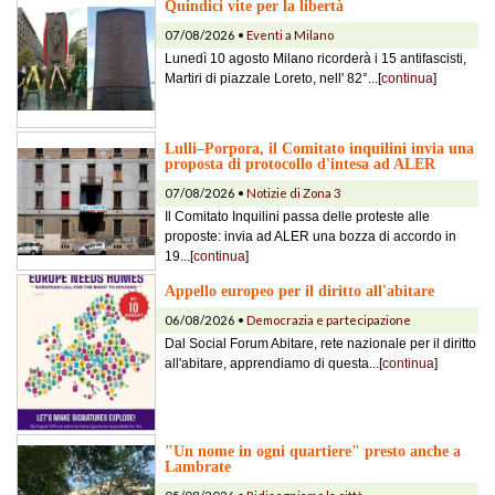
Quindici vite per la libertà
07/08/2026 •
Eventi a Milano
Lunedì 10 agosto Milano ricorderà i 15 antifascisti,
Martiri di piazzale Loreto, nell' 82°...[
continua
]
Lulli–Porpora, il Comitato inquilini invia una
proposta di protocollo d'intesa ad ALER
07/08/2026 •
Notizie di Zona 3
Il Comitato Inquilini passa delle proteste alle
proposte: invia ad ALER una bozza di accordo in
19...[
continua
]
Appello europeo per il diritto all'abitare
06/08/2026 •
Democrazia e partecipazione
Dal Social Forum Abitare, rete nazionale per il diritto
all'abitare, apprendiamo di questa...[
continua
]
"Un nome in ogni quartiere" presto anche a
Lambrate