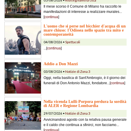
05/08/2026 •
Ridisegniamo la città
Il mese scorso il Comune di Milano ha raccolto le
manifestazioni di interesse a realizzare murales...
[
continua
]
L'uomo che si perse nel bicchier d'acqua di un
mare chiuso: l'Odissea nello spazio tra mito e
contemporaneità
04/08/2026 •
Spettacoli
...[
continua
]
Addio a Don Mazzi
03/08/2026 •
Notizie di Zona 3
Oggi, nella basilica di Sant'Ambrogio, è il giorno dei
funerali di Don Antonio Mazzi, fondatore...[
continua
]
Nella vicenda Lulli-Porpora perdura la sordità
di ALER e Regione Lombardia
29/07/2026 •
Notizie di Zona 3
Avvicinandosi agosto con la relativa pausa generale
e il caldo che continua a sfinirci, non facciamo...
[
continua
]