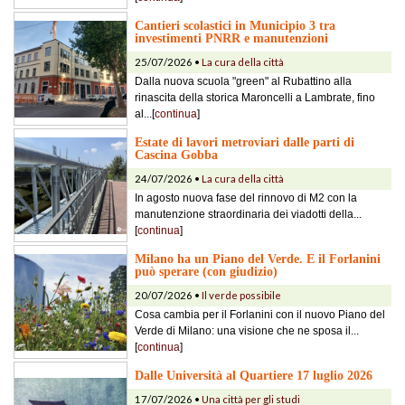
Cantieri scolastici in Municipio 3 tra
investimenti PNRR e manutenzioni
25/07/2026 •
La cura della città
Dalla nuova scuola "green" al Rubattino alla
rinascita della storica Maroncelli a Lambrate, fino
al...[
continua
]
Estate di lavori metroviari dalle parti di
Cascina Gobba
24/07/2026 •
La cura della città
In agosto nuova fase del rinnovo di M2 con la
manutenzione straordinaria dei viadotti della...
[
continua
]
Milano ha un Piano del Verde. E il Forlanini
può sperare (con giudizio)
20/07/2026 •
Il verde possibile
Cosa cambia per il Forlanini con il nuovo Piano del
Verde di Milano: una visione che ne sposa il...
[
continua
]
Dalle Università al Quartiere 17 luglio 2026
17/07/2026 •
Una città per gli studi