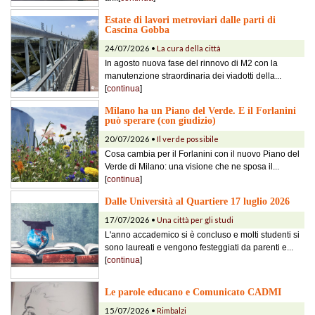
Estate di lavori metroviari dalle parti di
Cascina Gobba
24/07/2026 •
La cura della città
In agosto nuova fase del rinnovo di M2 con la
manutenzione straordinaria dei viadotti della...
[
continua
]
Milano ha un Piano del Verde. E il Forlanini
può sperare (con giudizio)
20/07/2026 •
Il verde possibile
Cosa cambia per il Forlanini con il nuovo Piano del
Verde di Milano: una visione che ne sposa il...
[
continua
]
Dalle Università al Quartiere 17 luglio 2026
17/07/2026 •
Una città per gli studi
L'anno accademico si è concluso e molti studenti si
sono laureati e vengono festeggiati da parenti e...
[
continua
]
Le parole educano e Comunicato CADMI
15/07/2026 •
Rimbalzi