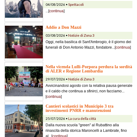
04/08/2026 •
Spettacoli
...[
continua
]
Addio a Don Mazzi
03/08/2026 •
Notizie di Zona 3
Oggi, nella basilica di Sant'Ambrogio, è il giorno dei
funerali di Don Antonio Mazzi, fondatore...[
continua
]
Nella vicenda Lulli-Porpora perdura la sordità
di ALER e Regione Lombardia
29/07/2026 •
Notizie di Zona 3
Avvicinandosi agosto con la relativa pausa generale
e il caldo che continua a sfinirci, non facciamo...
[
continua
]
Cantieri scolastici in Municipio 3 tra
investimenti PNRR e manutenzioni
25/07/2026 •
La cura della città
Dalla nuova scuola "green" al Rubattino alla
rinascita della storica Maroncelli a Lambrate, fino
al...[
continua
]