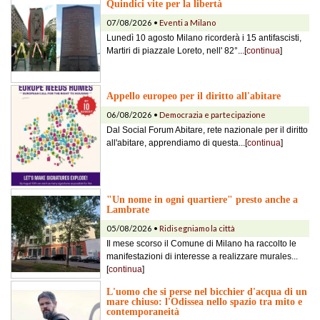
Quindici vite per la libertà
07/08/2026 •
Eventi a Milano
Lunedì 10 agosto Milano ricorderà i 15 antifascisti,
Martiri di piazzale Loreto, nell' 82°...[
continua
]
Appello europeo per il diritto all'abitare
06/08/2026 •
Democrazia e partecipazione
Dal Social Forum Abitare, rete nazionale per il diritto
all'abitare, apprendiamo di questa...[
continua
]
"Un nome in ogni quartiere" presto anche a
Lambrate
05/08/2026 •
Ridisegniamo la città
Il mese scorso il Comune di Milano ha raccolto le
manifestazioni di interesse a realizzare murales...
[
continua
]
L'uomo che si perse nel bicchier d'acqua di un
mare chiuso: l'Odissea nello spazio tra mito e
contemporaneità