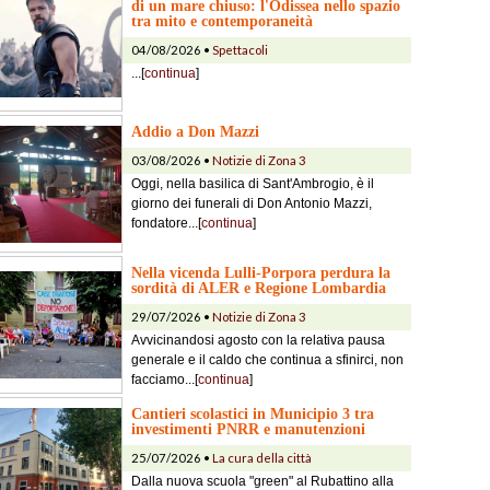
di un mare chiuso: l'Odissea nello spazio
tra mito e contemporaneità
04/08/2026 •
Spettacoli
...[
continua
]
Addio a Don Mazzi
03/08/2026 •
Notizie di Zona 3
Oggi, nella basilica di Sant'Ambrogio, è il
giorno dei funerali di Don Antonio Mazzi,
fondatore...[
continua
]
Nella vicenda Lulli-Porpora perdura la
sordità di ALER e Regione Lombardia
29/07/2026 •
Notizie di Zona 3
Avvicinandosi agosto con la relativa pausa
generale e il caldo che continua a sfinirci, non
facciamo...[
continua
]
Cantieri scolastici in Municipio 3 tra
investimenti PNRR e manutenzioni
25/07/2026 •
La cura della città
Dalla nuova scuola "green" al Rubattino alla