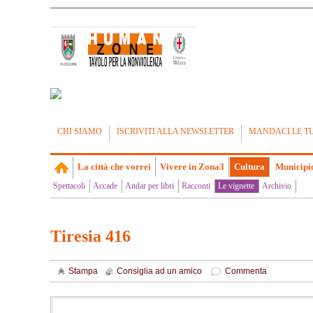
CHI SIAMO
ISCRIVITI ALLA NEWSLETTER
MANDACI LE T
La città che vorrei
Vivere in Zona3
Cultura
Municipi
Spettacoli
Accade
Andar per libri
Racconti
Le vignette
Archivio
Tiresia 416
Stampa
Consiglia ad un amico
Commenta