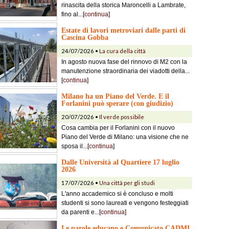
rinascita della storica Maroncelli a Lambrate,
fino al...[
continua
]
Estate di lavori metroviari dalle parti di
Cascina Gobba
24/07/2026 •
La cura della città
In agosto nuova fase del rinnovo di M2 con la
manutenzione straordinaria dei viadotti della...
[
continua
]
Milano ha un Piano del Verde. E il
Forlanini può sperare (con giudizio)
20/07/2026 •
Il verde possibile
Cosa cambia per il Forlanini con il nuovo
Piano del Verde di Milano: una visione che ne
sposa il...[
continua
]
Dalle Università al Quartiere 17 luglio
2026
17/07/2026 •
Una città per gli studi
L'anno accademico si è concluso e molti
studenti si sono laureati e vengono festeggiati
da parenti e...[
continua
]
Le parole educano e Comunicato CADMI