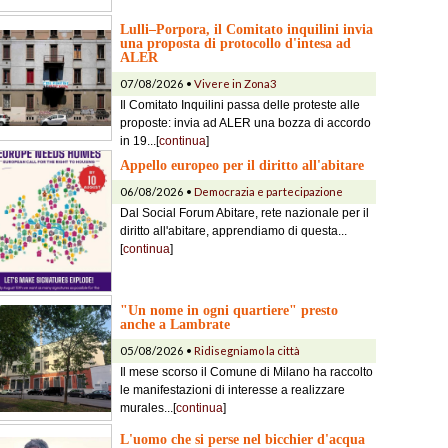
Lulli–Porpora, il Comitato inquilini invia
una proposta di protocollo d'intesa ad
ALER
07/08/2026 •
Vivere in Zona3
Il Comitato Inquilini passa delle proteste alle
proposte: invia ad ALER una bozza di accordo
in 19...[
continua
]
Appello europeo per il diritto all'abitare
06/08/2026 •
Democrazia e partecipazione
Dal Social Forum Abitare, rete nazionale per il
diritto all'abitare, apprendiamo di questa...
[
continua
]
"Un nome in ogni quartiere" presto
anche a Lambrate
05/08/2026 •
Ridisegniamo la città
Il mese scorso il Comune di Milano ha raccolto
le manifestazioni di interesse a realizzare
murales...[
continua
]
L'uomo che si perse nel bicchier d'acqua