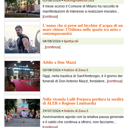
05/08/2026 •
Ridisegniamo la città
Il mese scorso il Comune di Milano ha raccolto le
manifestazioni di interesse a realizzare murales...
[
continua
]
L'uomo che si perse nel bicchier d'acqua di un
mare chiuso: l'Odissea nello spazio tra mito e
contemporaneità
04/08/2026 •
Spettacoli
...[
continua
]
Addio a Don Mazzi
03/08/2026 •
Notizie di Zona 3
Oggi, nella basilica di Sant'Ambrogio, è il giorno dei
funerali di Don Antonio Mazzi, fondatore...[
continua
]
Nella vicenda Lulli-Porpora perdura la sordità
di ALER e Regione Lombardia
29/07/2026 •
Notizie di Zona 3
Avvicinandosi agosto con la relativa pausa generale
e il caldo che continua a sfinirci, non facciamo...
[
continua
]