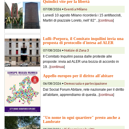
Quindici vite per la libertà
07/08/2026 •
Eventi a Milano
Lunedì 10 agosto Milano ricorderà i 15 antifascisti,
Martiri di piazzale Loreto, nell' 82°...[
continua
]
Lulli–Porpora, il Comitato inquilini invia una
proposta di protocollo d'intesa ad ALER
07/08/2026 •
Notizie di Zona 3
Il Comitato Inquilini passa dalle proteste alle
proposte: invia ad ALER una bozza di accordo in
19...[
continua
]
Appello europeo per il diritto all'abitare
06/08/2026 •
Democrazia e partecipazione
Dal Social Forum Abitare, rete nazionale per il diritto
all'abitare, apprendiamo di questa...[
continua
]
"Un nome in ogni quartiere" presto anche a
Lambrate