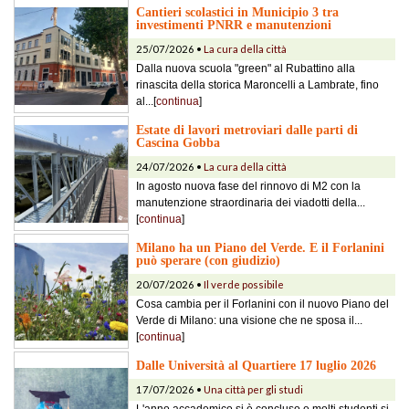
Cantieri scolastici in Municipio 3 tra
investimenti PNRR e manutenzioni
25/07/2026 •
La cura della città
Dalla nuova scuola "green" al Rubattino alla
rinascita della storica Maroncelli a Lambrate, fino
al...[
continua
]
Estate di lavori metroviari dalle parti di
Cascina Gobba
24/07/2026 •
La cura della città
In agosto nuova fase del rinnovo di M2 con la
manutenzione straordinaria dei viadotti della...
[
continua
]
Milano ha un Piano del Verde. E il Forlanini
può sperare (con giudizio)
20/07/2026 •
Il verde possibile
Cosa cambia per il Forlanini con il nuovo Piano del
Verde di Milano: una visione che ne sposa il...
[
continua
]
Dalle Università al Quartiere 17 luglio 2026
17/07/2026 •
Una città per gli studi
L'anno accademico si è concluso e molti studenti si