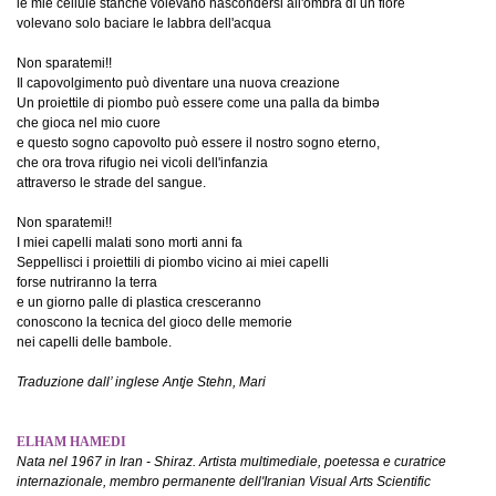
le mie cellule stanche volevano nascondersi all'ombra di un fiore
volevano solo baciare le labbra dell'acqua
‏Non sparatemi!!
Il capovolgimento può diventare una nuova creazione
Un proiettile di piombo può essere come una palla da bimbə
che gioca nel mio cuore
e questo sogno capovolto può essere il nostro sogno eterno,
che ora trova rifugio nei vicoli dell'infanzia
attraverso le strade del sangue.
Non sparatemi!!
I miei capelli malati sono morti anni fa
Seppellisci i proiettili di piombo vicino ai miei capelli
forse nutriranno la terra
e un giorno palle di plastica cresceranno
conoscono la tecnica del gioco delle memorie
nei capelli delle bambole.
Traduzione dall’ inglese Antje Stehn, Mari
ELHAM HAMEDI
Nata nel 1967 in Iran - Shiraz. Artista multimediale, poetessa e curatrice
internazionale, membro permanente dell'Iranian Visual Arts Scientific