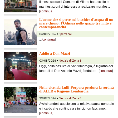
Il mese scorso il Comune di Milano ha raccolto le
manifestazioni di interesse a realizzare murales...
[
continua
]
L'uomo che si perse nel bicchier d'acqua di un
mare chiuso: l'Odissea nello spazio tra mito e
contemporaneità
04/08/2026 •
Spettacoli
...[
continua
]
Addio a Don Mazzi
03/08/2026 •
Notizie di Zona 3
Oggi, nella basilica di Sant'Ambrogio, è il giorno dei
funerali di Don Antonio Mazzi, fondatore...[
continua
]
Nella vicenda Lulli-Porpora perdura la sordità
di ALER e Regione Lombardia
29/07/2026 •
Notizie di Zona 3
Avvicinandosi agosto con la relativa pausa generale
e il caldo che continua a sfinirci, non facciamo...
[
continua
]