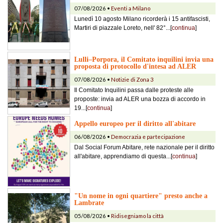
07/08/2026 •
Eventi a Milano
Lunedì 10 agosto Milano ricorderà i 15 antifascisti,
Martiri di piazzale Loreto, nell' 82°...[
continua
]
Lulli–Porpora, il Comitato inquilini invia una
proposta di protocollo d'intesa ad ALER
07/08/2026 •
Notizie di Zona 3
Il Comitato Inquilini passa dalle proteste alle
proposte: invia ad ALER una bozza di accordo in
19...[
continua
]
Appello europeo per il diritto all'abitare
06/08/2026 •
Democrazia e partecipazione
Dal Social Forum Abitare, rete nazionale per il diritto
all'abitare, apprendiamo di questa...[
continua
]
"Un nome in ogni quartiere" presto anche a
Lambrate
05/08/2026 •
Ridisegniamo la città