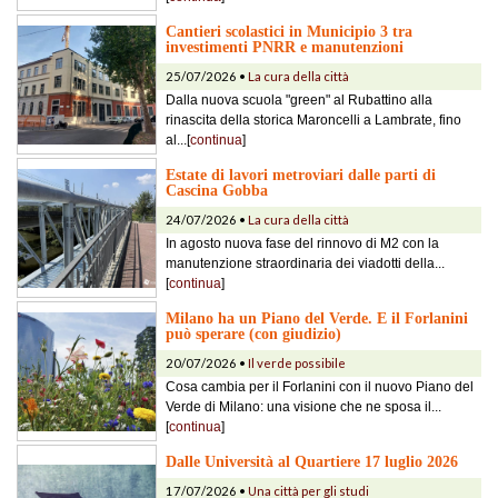
Cantieri scolastici in Municipio 3 tra
investimenti PNRR e manutenzioni
25/07/2026 •
La cura della città
Dalla nuova scuola "green" al Rubattino alla
rinascita della storica Maroncelli a Lambrate, fino
al...[
continua
]
Estate di lavori metroviari dalle parti di
Cascina Gobba
24/07/2026 •
La cura della città
In agosto nuova fase del rinnovo di M2 con la
manutenzione straordinaria dei viadotti della...
[
continua
]
Milano ha un Piano del Verde. E il Forlanini
può sperare (con giudizio)
20/07/2026 •
Il verde possibile
Cosa cambia per il Forlanini con il nuovo Piano del
Verde di Milano: una visione che ne sposa il...
[
continua
]
Dalle Università al Quartiere 17 luglio 2026
17/07/2026 •
Una città per gli studi