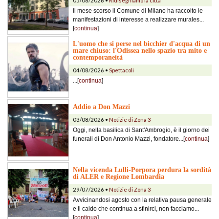
05/08/2026 •
Ridisegniamo la città
Il mese scorso il Comune di Milano ha raccolto le
manifestazioni di interesse a realizzare murales...
[
continua
]
L'uomo che si perse nel bicchier d'acqua di un
mare chiuso: l'Odissea nello spazio tra mito e
contemporaneità
04/08/2026 •
Spettacoli
...[
continua
]
Addio a Don Mazzi
03/08/2026 •
Notizie di Zona 3
Oggi, nella basilica di Sant'Ambrogio, è il giorno dei
funerali di Don Antonio Mazzi, fondatore...[
continua
]
Nella vicenda Lulli-Porpora perdura la sordità
di ALER e Regione Lombardia
29/07/2026 •
Notizie di Zona 3
Avvicinandosi agosto con la relativa pausa generale
e il caldo che continua a sfinirci, non facciamo...
[
continua
]