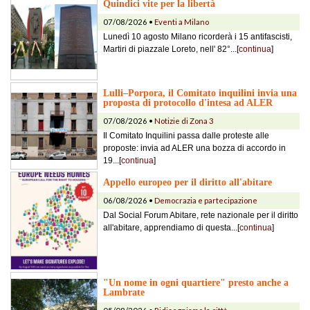
Quindici vite per la libertà
07/08/2026 •
Eventi a Milano
Lunedì 10 agosto Milano ricorderà i 15 antifascisti,
Martiri di piazzale Loreto, nell' 82°...[
continua
]
Lulli–Porpora, il Comitato inquilini invia una
proposta di protocollo d'intesa ad ALER
07/08/2026 •
Notizie di Zona 3
Il Comitato Inquilini passa dalle proteste alle
proposte: invia ad ALER una bozza di accordo in
19...[
continua
]
Appello europeo per il diritto all'abitare
06/08/2026 •
Democrazia e partecipazione
Dal Social Forum Abitare, rete nazionale per il diritto
all'abitare, apprendiamo di questa...[
continua
]
"Un nome in ogni quartiere" presto anche a
Lambrate