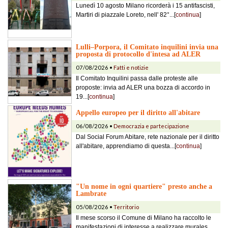
Lunedì 10 agosto Milano ricorderà i 15 antifascisti,
Martiri di piazzale Loreto, nell' 82°...[
continua
]
Lulli–Porpora, il Comitato inquilini invia una
proposta di protocollo d'intesa ad ALER
07/08/2026 •
Fatti e notizie
Il Comitato Inquilini passa dalle proteste alle
proposte: invia ad ALER una bozza di accordo in
19...[
continua
]
Appello europeo per il diritto all'abitare
06/08/2026 •
Democrazia e partecipazione
Dal Social Forum Abitare, rete nazionale per il diritto
all'abitare, apprendiamo di questa...[
continua
]
"Un nome in ogni quartiere" presto anche a
Lambrate
05/08/2026 •
Territorio
Il mese scorso il Comune di Milano ha raccolto le
manifestazioni di interesse a realizzare murales...