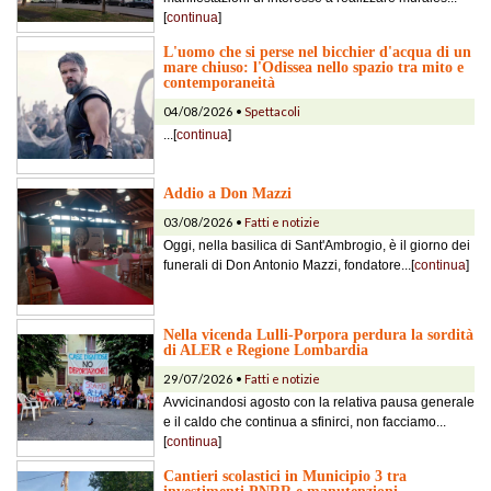
[
continua
]
L'uomo che si perse nel bicchier d'acqua di un
mare chiuso: l'Odissea nello spazio tra mito e
contemporaneità
04/08/2026 •
Spettacoli
...[
continua
]
Addio a Don Mazzi
03/08/2026 •
Fatti e notizie
Oggi, nella basilica di Sant'Ambrogio, è il giorno dei
funerali di Don Antonio Mazzi, fondatore...[
continua
]
Nella vicenda Lulli-Porpora perdura la sordità
di ALER e Regione Lombardia
29/07/2026 •
Fatti e notizie
Avvicinandosi agosto con la relativa pausa generale
e il caldo che continua a sfinirci, non facciamo...
[
continua
]
Cantieri scolastici in Municipio 3 tra
investimenti PNRR e manutenzioni