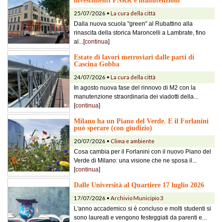
25/07/2026 •
La cura della città
Dalla nuova scuola "green" al Rubattino alla
rinascita della storica Maroncelli a Lambrate, fino
al...[
continua
]
Estate di lavori metroviari dalle parti di
Cascina Gobba
24/07/2026 •
La cura della città
In agosto nuova fase del rinnovo di M2 con la
manutenzione straordinaria dei viadotti della...
[
continua
]
Milano ha un Piano del Verde. E il Forlanini
può sperare (con giudizio)
20/07/2026 •
Clima e ambiente
Cosa cambia per il Forlanini con il nuovo Piano del
Verde di Milano: una visione che ne sposa il...
[
continua
]
Dalle Università al Quartiere 17 luglio 2026
17/07/2026 •
Archivio Municipio 3
L'anno accademico si è concluso e molti studenti si
sono laureati e vengono festeggiati da parenti e...