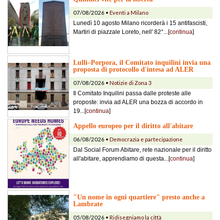
07/08/2026 •
Eventi a Milano
Lunedì 10 agosto Milano ricorderà i 15 antifascisti,
Martiri di piazzale Loreto, nell' 82°...[
continua
]
Lulli–Porpora, il Comitato inquilini invia una
proposta di protocollo d'intesa ad ALER
07/08/2026 •
Notizie di Zona 3
Il Comitato Inquilini passa dalle proteste alle
proposte: invia ad ALER una bozza di accordo in
19...[
continua
]
Appello europeo per il diritto all'abitare
06/08/2026 •
Democrazia e partecipazione
Dal Social Forum Abitare, rete nazionale per il diritto
all'abitare, apprendiamo di questa...[
continua
]
"Un nome in ogni quartiere" presto anche a
Lambrate
05/08/2026 •
Ridisegniamo la città