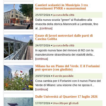
Cantieri scolastici in Municipio 3 tra
investimenti PNRR e manutenzioni
25/07/2026 •
La cura della città
Dalla nuova scuola "green" al Rubattino alla
rinascita della storica Maroncelli a Lambrate, fino
al...[
continua
]
Estate di lavori metroviari dalle parti di
Cascina Gobba
24/07/2026 •
La cura della città
In agosto nuova fase del rinnovo di M2 con la
manutenzione straordinaria dei viadotti della...
[
continua
]
Milano ha un Piano del Verde. E il Forlanini
può sperare (con giudizio)
20/07/2026 •
Il verde possibile
Cosa cambia per il Forlanini con il nuovo Piano del
Verde di Milano: una visione che ne sposa il...
[
continua
]
Dalle Università al Quartiere 17 luglio 2026
17/07/2026 •
Una città per gli studi