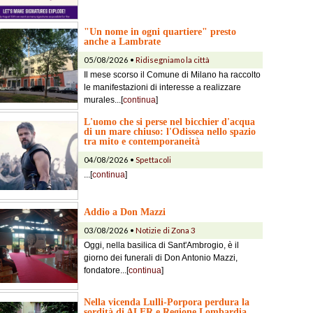
"Un nome in ogni quartiere" presto
anche a Lambrate
05/08/2026 •
Ridisegniamo la città
Il mese scorso il Comune di Milano ha raccolto
le manifestazioni di interesse a realizzare
murales...[
continua
]
L'uomo che si perse nel bicchier d'acqua
di un mare chiuso: l'Odissea nello spazio
tra mito e contemporaneità
04/08/2026 •
Spettacoli
...[
continua
]
Addio a Don Mazzi
03/08/2026 •
Notizie di Zona 3
Oggi, nella basilica di Sant'Ambrogio, è il
giorno dei funerali di Don Antonio Mazzi,
fondatore...[
continua
]
Nella vicenda Lulli-Porpora perdura la
sordità di ALER e Regione Lombardia