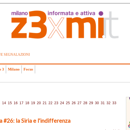
UE SEGNALAZIONI
o 3
Milano
Focus
3
14
15
16
17
18
19
20
21
22
23
24
25
26
27
28
29
30
31
32
33
a #26: la Siria e l'indifferenza