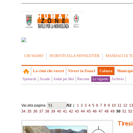
CHI SIAMO
ISCRIVITI ALLA NEWSLETTER
MANDACI LE T
La città che vorrei
Vivere in Zona3
Cultura
Municipi
Spettacoli
Accade
Andar per libri
Racconti
Le vignette
Archivio
Vai alla pagina:
/52
|
1
2
3
4
5
6
7
8
9
10
11
12
1
34
35
36
37
38
39
40
41
42
43
44
45
46
47
48
49
50
51
52
Tiresi