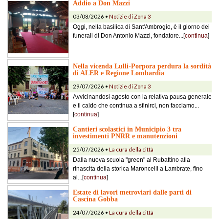
Addio a Don Mazzi
03/08/2026 •
Notizie di Zona 3
Oggi, nella basilica di Sant'Ambrogio, è il giorno dei
funerali di Don Antonio Mazzi, fondatore...[
continua
]
Nella vicenda Lulli-Porpora perdura la sordità
di ALER e Regione Lombardia
29/07/2026 •
Notizie di Zona 3
Avvicinandosi agosto con la relativa pausa generale
e il caldo che continua a sfinirci, non facciamo...
[
continua
]
Cantieri scolastici in Municipio 3 tra
investimenti PNRR e manutenzioni
25/07/2026 •
La cura della città
Dalla nuova scuola "green" al Rubattino alla
rinascita della storica Maroncelli a Lambrate, fino
al...[
continua
]
Estate di lavori metroviari dalle parti di
Cascina Gobba
24/07/2026 •
La cura della città