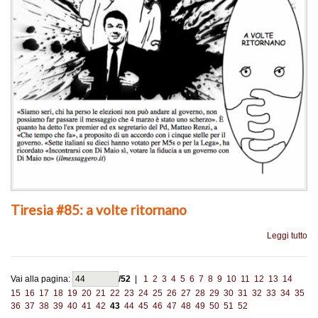
Tiresia #85: a volte ritornano
Leggi tutto
Vai alla pagina:
/52
|
1
2
3
4
5
6
7
8
9
10
11
12
13
14
15
16
17
18
19
20
21
22
23
24
25
26
27
28
29
30
31
32
33
34
35
36
37
38
39
40
41
42
43
44
45
46
47
48
49
50
51
52