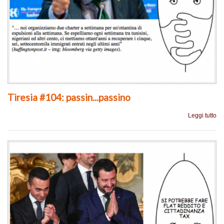
Tiresia #104: passin...passino
Leggi tutto