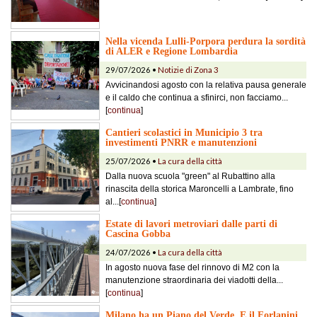
Nella vicenda Lulli-Porpora perdura la sordità
di ALER e Regione Lombardia
29/07/2026 •
Notizie di Zona 3
Avvicinandosi agosto con la relativa pausa generale
e il caldo che continua a sfinirci, non facciamo...
[
continua
]
Cantieri scolastici in Municipio 3 tra
investimenti PNRR e manutenzioni
25/07/2026 •
La cura della città
Dalla nuova scuola "green" al Rubattino alla
rinascita della storica Maroncelli a Lambrate, fino
al...[
continua
]
Estate di lavori metroviari dalle parti di
Cascina Gobba
24/07/2026 •
La cura della città
In agosto nuova fase del rinnovo di M2 con la
manutenzione straordinaria dei viadotti della...
[
continua
]
Milano ha un Piano del Verde. E il Forlanini