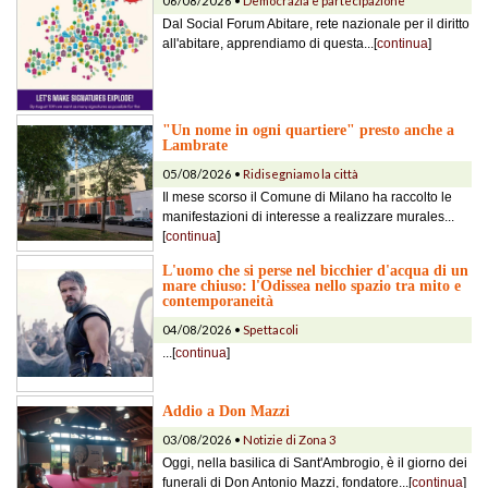
06/08/2026 •
Democrazia e partecipazione
Dal Social Forum Abitare, rete nazionale per il diritto
all'abitare, apprendiamo di questa...[
continua
]
"Un nome in ogni quartiere" presto anche a
Lambrate
05/08/2026 •
Ridisegniamo la città
Il mese scorso il Comune di Milano ha raccolto le
manifestazioni di interesse a realizzare murales...
[
continua
]
L'uomo che si perse nel bicchier d'acqua di un
mare chiuso: l'Odissea nello spazio tra mito e
contemporaneità
04/08/2026 •
Spettacoli
...[
continua
]
Addio a Don Mazzi
03/08/2026 •
Notizie di Zona 3
Oggi, nella basilica di Sant'Ambrogio, è il giorno dei
funerali di Don Antonio Mazzi, fondatore...[
continua
]