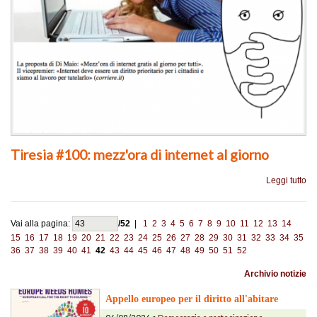
Tiresia #100: mezz'ora di internet al giorno
Leggi tutto
Vai alla pagina:
/52
|
1
2
3
4
5
6
7
8
9
10
11
12
13
14
15
16
17
18
19
20
21
22
23
24
25
26
27
28
29
30
31
32
33
34
35
36
37
38
39
40
41
42
43
44
45
46
47
48
49
50
51
52
Archivio notizie
Appello europeo per il diritto all'abitare