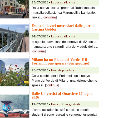
25/07/2026 •
La cura della città
Dalla nuova scuola "green" al Rubattino alla
rinascita della storica Maroncelli a Lambrate,
fino al...[
continua
]
Estate di lavori metroviari dalle parti di
Cascina Gobba
24/07/2026 •
La cura della città
In agosto nuova fase del rinnovo di M2 con la
manutenzione straordinaria dei viadotti della...
[
continua
]
Milano ha un Piano del Verde. E il
Forlanini può sperare (con giudizio)
20/07/2026 •
Il verde possibile
Cosa cambia per il Forlanini con il nuovo
Piano del Verde di Milano: una visione che ne
sposa il...[
continua
]
Dalle Università al Quartiere 17 luglio
2026
17/07/2026 •
Una città per gli studi
L'anno accademico si è concluso e molti
studenti si sono laureati e vengono festeggiati