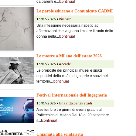
da parenti e...[
continua
]
Le parole educano e Comunicato CADMI
15/07/2026 •
Rimbalzi
Una riflessione necessaria rispetto ad
affermazioni che vogliono limitare il ruolo della
donna nella...[
continua
]
Le mostre a Milano dell’estate 2026
15/07/2026 •
Accade
Le proposte dei principali musei e spazi
espositivi della città e di gallerie e spazi nel
territorio...[
continua
]
Festival Internazionale dell'Ingegneria
15/07/2026 •
Una città per gli studi
A settembre tre giorni di eventi gratuiti al
Politecnico di Milano.Dal 18 al 20 settembre
il...[
continua
]
Chiamata alla solidarietà