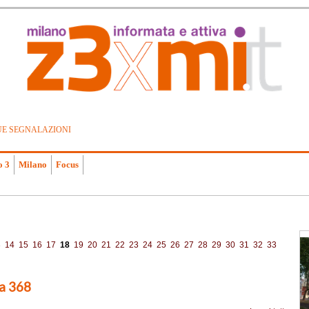
UE SEGNALAZIONI
o 3
Milano
Focus
3
14
15
16
17
18
19
20
21
22
23
24
25
26
27
28
29
30
31
32
33
ia 368