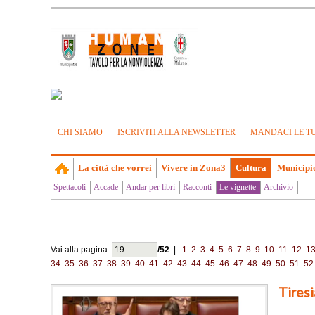
CHI SIAMO
ISCRIVITI ALLA NEWSLETTER
MANDACI LE T
La città che vorrei
Vivere in Zona3
Cultura
Municipi
Spettacoli
Accade
Andar per libri
Racconti
Le vignette
Archivio
Vai alla pagina:
/52
|
1
2
3
4
5
6
7
8
9
10
11
12
1
34
35
36
37
38
39
40
41
42
43
44
45
46
47
48
49
50
51
52
Tires