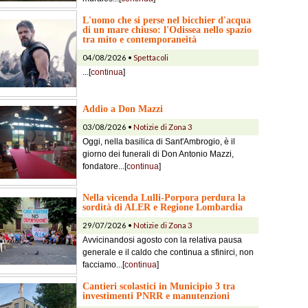
L'uomo che si perse nel bicchier d'acqua
di un mare chiuso: l'Odissea nello spazio
tra mito e contemporaneità
04/08/2026 •
Spettacoli
...[
continua
]
Addio a Don Mazzi
03/08/2026 •
Notizie di Zona 3
Oggi, nella basilica di Sant'Ambrogio, è il
giorno dei funerali di Don Antonio Mazzi,
fondatore...[
continua
]
Nella vicenda Lulli-Porpora perdura la
sordità di ALER e Regione Lombardia
29/07/2026 •
Notizie di Zona 3
Avvicinandosi agosto con la relativa pausa
generale e il caldo che continua a sfinirci, non
facciamo...[
continua
]
Cantieri scolastici in Municipio 3 tra
investimenti PNRR e manutenzioni