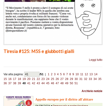
Tiresia #125: M5S e giubbotti gialli
Leggi tutto
Vai alla pagina:
/51
|
1
2
3
4
5
6
7
8
9
10
11
12
13
14
15
16
17
18
19
20
21
22
23
24
25
26
27
28
29
30
31
32
33
34
35
36
37
38
39
40
41
42
43
44
45
46
47
48
49
50
51
Archivio notizie
Appello europeo per il diritto all'abitare
06/08/2026 •
Democrazia e partecipazione