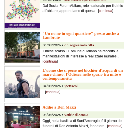
Dal Social Forum Abitare, rete nazionale per il diritto
all'abitare, apprendiamo di questa...[
continua
]
"Un nome in ogni quartiere" presto anche a
Lambrate
05/08/2026 •
Ridisegniamo la città
Il mese scorso il Comune di Milano ha raccolto le
manifestazioni di interesse a realizzare murales...
[
continua
]
L'uomo che si perse nel bicchier d'acqua di un
mare chiuso: l'Odissea nello spazio tra mito e
contemporaneità
04/08/2026 •
Spettacoli
...[
continua
]
Addio a Don Mazzi
03/08/2026 •
Notizie di Zona 3
Oggi, nella basilica di Sant'Ambrogio, è il giorno dei
funerali di Don Antonio Mazzi, fondatore...[
continua
]