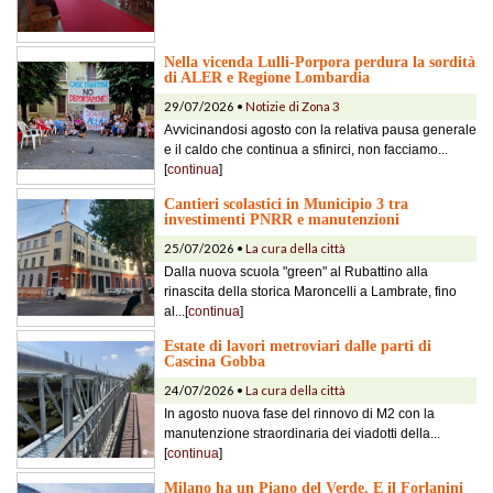
Nella vicenda Lulli-Porpora perdura la sordità
di ALER e Regione Lombardia
29/07/2026 •
Notizie di Zona 3
Avvicinandosi agosto con la relativa pausa generale
e il caldo che continua a sfinirci, non facciamo...
[
continua
]
Cantieri scolastici in Municipio 3 tra
investimenti PNRR e manutenzioni
25/07/2026 •
La cura della città
Dalla nuova scuola "green" al Rubattino alla
rinascita della storica Maroncelli a Lambrate, fino
al...[
continua
]
Estate di lavori metroviari dalle parti di
Cascina Gobba
24/07/2026 •
La cura della città
In agosto nuova fase del rinnovo di M2 con la
manutenzione straordinaria dei viadotti della...
[
continua
]
Milano ha un Piano del Verde. E il Forlanini