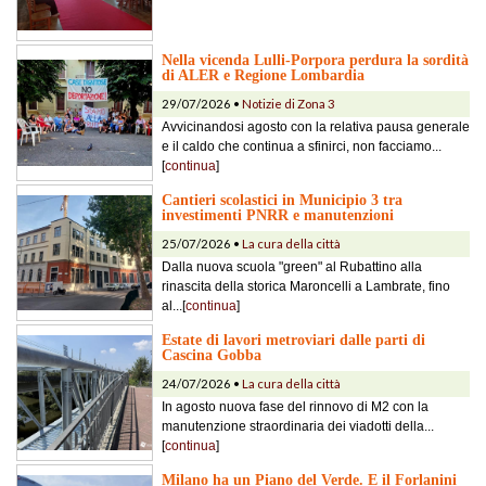
Nella vicenda Lulli-Porpora perdura la sordità
di ALER e Regione Lombardia
29/07/2026 •
Notizie di Zona 3
Avvicinandosi agosto con la relativa pausa generale
e il caldo che continua a sfinirci, non facciamo...
[
continua
]
Cantieri scolastici in Municipio 3 tra
investimenti PNRR e manutenzioni
25/07/2026 •
La cura della città
Dalla nuova scuola "green" al Rubattino alla
rinascita della storica Maroncelli a Lambrate, fino
al...[
continua
]
Estate di lavori metroviari dalle parti di
Cascina Gobba
24/07/2026 •
La cura della città
In agosto nuova fase del rinnovo di M2 con la
manutenzione straordinaria dei viadotti della...
[
continua
]
Milano ha un Piano del Verde. E il Forlanini