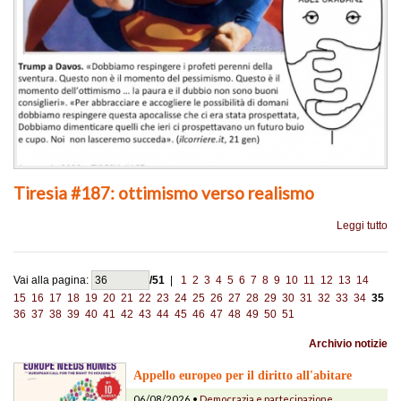
Tiresia #187: ottimismo verso realismo
Leggi tutto
Vai alla pagina:
/51
|
1
2
3
4
5
6
7
8
9
10
11
12
13
14
15
16
17
18
19
20
21
22
23
24
25
26
27
28
29
30
31
32
33
34
35
36
37
38
39
40
41
42
43
44
45
46
47
48
49
50
51
Archivio notizie
Appello europeo per il diritto all'abitare
06/08/2026 •
Democrazia e partecipazione