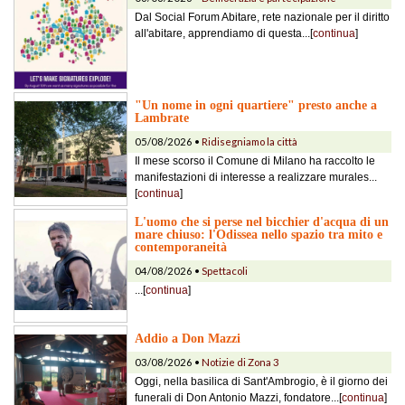
Dal Social Forum Abitare, rete nazionale per il diritto
all'abitare, apprendiamo di questa...[
continua
]
"Un nome in ogni quartiere" presto anche a
Lambrate
05/08/2026 •
Ridisegniamo la città
Il mese scorso il Comune di Milano ha raccolto le
manifestazioni di interesse a realizzare murales...
[
continua
]
L'uomo che si perse nel bicchier d'acqua di un
mare chiuso: l'Odissea nello spazio tra mito e
contemporaneità
04/08/2026 •
Spettacoli
...[
continua
]
Addio a Don Mazzi
03/08/2026 •
Notizie di Zona 3
Oggi, nella basilica di Sant'Ambrogio, è il giorno dei
funerali di Don Antonio Mazzi, fondatore...[
continua
]