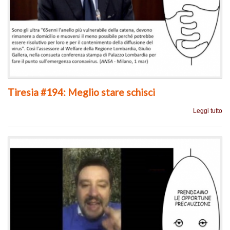
Tiresia #194: Meglio stare schisci
Leggi tutto