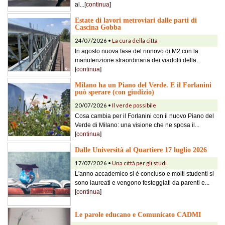
al...[
continua
]
Estate di lavori metroviari dalle parti di
Cascina Gobba
24/07/2026 •
La cura della città
In agosto nuova fase del rinnovo di M2 con la
manutenzione straordinaria dei viadotti della...
[
continua
]
Milano ha un Piano del Verde. E il Forlanini
può sperare (con giudizio)
20/07/2026 •
Il verde possibile
Cosa cambia per il Forlanini con il nuovo Piano del
Verde di Milano: una visione che ne sposa il...
[
continua
]
Dalle Università al Quartiere 17 luglio 2026
17/07/2026 •
Una città per gli studi
L'anno accademico si è concluso e molti studenti si
sono laureati e vengono festeggiati da parenti e...
[
continua
]
Le parole educano e Comunicato CADMI