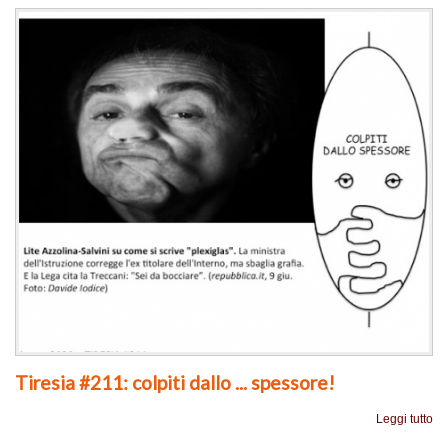
Tiresia #211: colpiti dallo ... spessore!
Leggi tutto