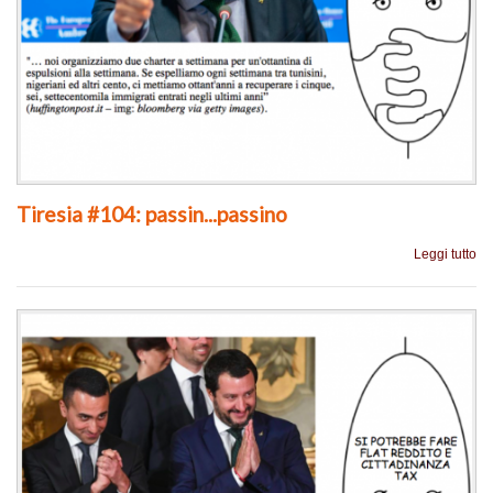
Tiresia #104: passin...passino
Leggi tutto