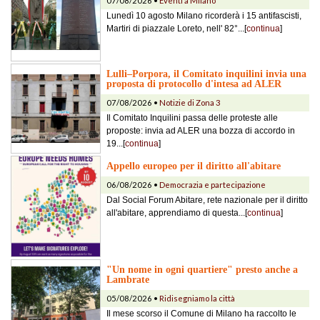
07/08/2026 •
Eventi a Milano
Lunedì 10 agosto Milano ricorderà i 15 antifascisti,
Martiri di piazzale Loreto, nell' 82°...[
continua
]
Lulli–Porpora, il Comitato inquilini invia una
proposta di protocollo d'intesa ad ALER
07/08/2026 •
Notizie di Zona 3
Il Comitato Inquilini passa delle proteste alle
proposte: invia ad ALER una bozza di accordo in
19...[
continua
]
Appello europeo per il diritto all'abitare
06/08/2026 •
Democrazia e partecipazione
Dal Social Forum Abitare, rete nazionale per il diritto
all'abitare, apprendiamo di questa...[
continua
]
"Un nome in ogni quartiere" presto anche a
Lambrate
05/08/2026 •
Ridisegniamo la città
Il mese scorso il Comune di Milano ha raccolto le