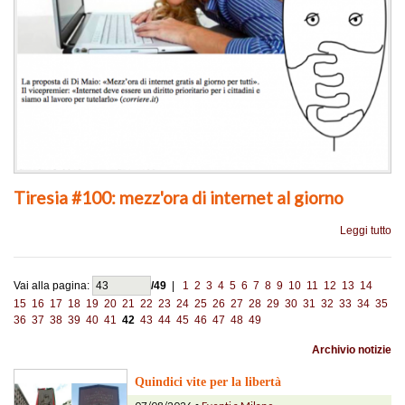
Tiresia #100: mezz'ora di internet al giorno
Leggi tutto
Vai alla pagina:
/49
|
1
2
3
4
5
6
7
8
9
10
11
12
13
14
15
16
17
18
19
20
21
22
23
24
25
26
27
28
29
30
31
32
33
34
35
36
37
38
39
40
41
42
43
44
45
46
47
48
49
Archivio notizie
Quindici vite per la libertà