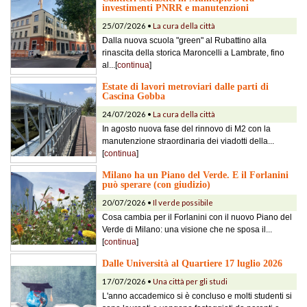
investimenti PNRR e manutenzioni
25/07/2026 •
La cura della città
Dalla nuova scuola "green" al Rubattino alla
rinascita della storica Maroncelli a Lambrate, fino
al...[
continua
]
Estate di lavori metroviari dalle parti di
Cascina Gobba
24/07/2026 •
La cura della città
In agosto nuova fase del rinnovo di M2 con la
manutenzione straordinaria dei viadotti della...
[
continua
]
Milano ha un Piano del Verde. E il Forlanini
può sperare (con giudizio)
20/07/2026 •
Il verde possibile
Cosa cambia per il Forlanini con il nuovo Piano del
Verde di Milano: una visione che ne sposa il...
[
continua
]
Dalle Università al Quartiere 17 luglio 2026
17/07/2026 •
Una città per gli studi
L'anno accademico si è concluso e molti studenti si