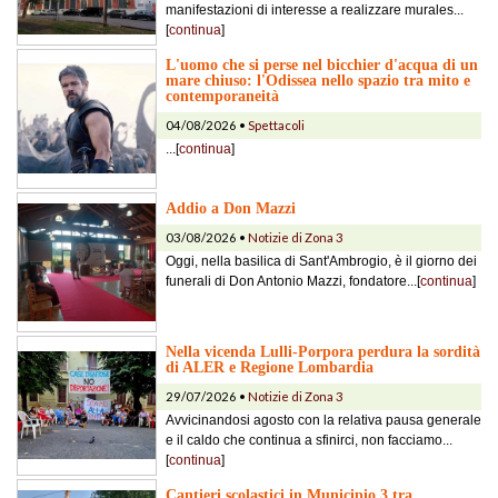
manifestazioni di interesse a realizzare murales...
[
continua
]
L'uomo che si perse nel bicchier d'acqua di un
mare chiuso: l'Odissea nello spazio tra mito e
contemporaneità
04/08/2026 •
Spettacoli
...[
continua
]
Addio a Don Mazzi
03/08/2026 •
Notizie di Zona 3
Oggi, nella basilica di Sant'Ambrogio, è il giorno dei
funerali di Don Antonio Mazzi, fondatore...[
continua
]
Nella vicenda Lulli-Porpora perdura la sordità
di ALER e Regione Lombardia
29/07/2026 •
Notizie di Zona 3
Avvicinandosi agosto con la relativa pausa generale
e il caldo che continua a sfinirci, non facciamo...
[
continua
]
Cantieri scolastici in Municipio 3 tra