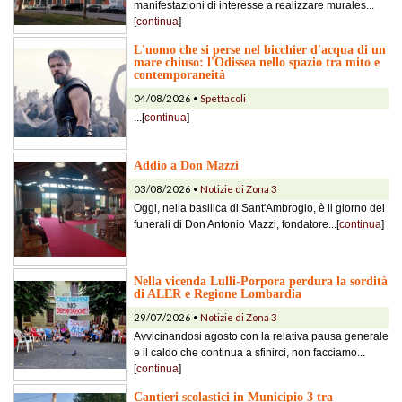
manifestazioni di interesse a realizzare murales...
[
continua
]
L'uomo che si perse nel bicchier d'acqua di un
mare chiuso: l'Odissea nello spazio tra mito e
contemporaneità
04/08/2026 •
Spettacoli
...[
continua
]
Addio a Don Mazzi
03/08/2026 •
Notizie di Zona 3
Oggi, nella basilica di Sant'Ambrogio, è il giorno dei
funerali di Don Antonio Mazzi, fondatore...[
continua
]
Nella vicenda Lulli-Porpora perdura la sordità
di ALER e Regione Lombardia
29/07/2026 •
Notizie di Zona 3
Avvicinandosi agosto con la relativa pausa generale
e il caldo che continua a sfinirci, non facciamo...
[
continua
]
Cantieri scolastici in Municipio 3 tra