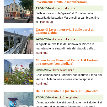
investimenti PNRR e manutenzioni
25/07/2026 •
La cura della città
Dalla nuova scuola "green" al Rubattino alla
rinascita della storica Maroncelli a Lambrate, fino
al...[
continua
]
Estate di lavori metroviari dalle parti di
Cascina Gobba
24/07/2026 •
La cura della città
In agosto nuova fase del rinnovo di M2 con la
manutenzione straordinaria dei viadotti della...
[
continua
]
Milano ha un Piano del Verde. E il Forlanini
può sperare (con giudizio)
20/07/2026 •
Il verde possibile
Cosa cambia per il Forlanini con il nuovo Piano del
Verde di Milano: una visione che ne sposa il...
[
continua
]
Dalle Università al Quartiere 17 luglio 2026
17/07/2026 •
Una città per gli studi
L'anno accademico si è concluso e molti studenti si
sono laureati e vengono festeggiati da parenti e...