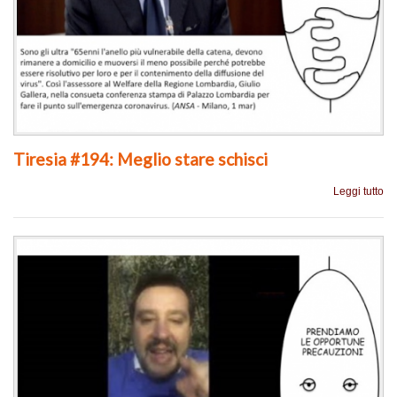
Tiresia #194: Meglio stare schisci
Leggi tutto