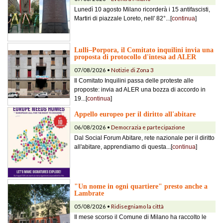
Lunedì 10 agosto Milano ricorderà i 15 antifascisti,
Martiri di piazzale Loreto, nell' 82°...[
continua
]
Lulli–Porpora, il Comitato inquilini invia una
proposta di protocollo d'intesa ad ALER
07/08/2026 •
Notizie di Zona 3
Il Comitato Inquilini passa delle proteste alle
proposte: invia ad ALER una bozza di accordo in
19...[
continua
]
Appello europeo per il diritto all'abitare
06/08/2026 •
Democrazia e partecipazione
Dal Social Forum Abitare, rete nazionale per il diritto
all'abitare, apprendiamo di questa...[
continua
]
"Un nome in ogni quartiere" presto anche a
Lambrate
05/08/2026 •
Ridisegniamo la città
Il mese scorso il Comune di Milano ha raccolto le