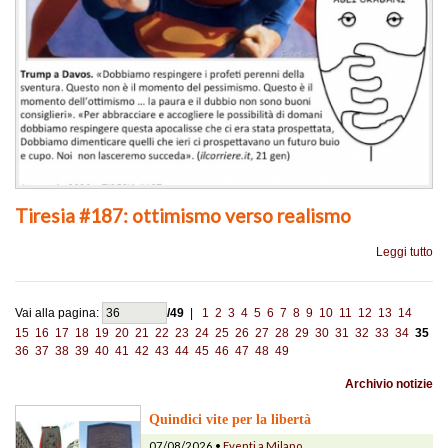
Tiresia #187: ottimismo verso realismo
Leggi tutto
Vai alla pagina:
/49
|
1
2
3
4
5
6
7
8
9
10
11
12
13
14
15
16
17
18
19
20
21
22
23
24
25
26
27
28
29
30
31
32
33
34
35
36
37
38
39
40
41
42
43
44
45
46
47
48
49
Archivio notizie
Quindici vite per la libertà
07/08/2026 •
Eventi a Milano