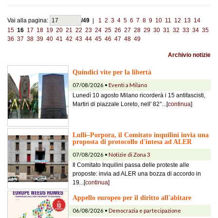
Vai alla pagina:
/49
|
1
2
3
4
5
6
7
8
9
10
11
12
13
14
15
16
17
18
19
20
21
22
23
24
25
26
27
28
29
30
31
32
33
34
35
36
37
38
39
40
41
42
43
44
45
46
47
48
49
Archivio notizie
Quindici vite per la libertà
07/08/2026 •
Eventi a Milano
Lunedì 10 agosto Milano ricorderà i 15 antifascisti,
Martiri di piazzale Loreto, nell' 82°...[
continua
]
Lulli–Porpora, il Comitato inquilini invia una
proposta di protocollo d'intesa ad ALER
07/08/2026 •
Notizie di Zona 3
Il Comitato Inquilini passa delle proteste alle
proposte: invia ad ALER una bozza di accordo in
19...[
continua
]
Appello europeo per il diritto all'abitare
06/08/2026 •
Democrazia e partecipazione