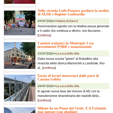
Nella vicenda Lulli-Porpora perdura la sordità
di ALER e Regione Lombardia
29/07/2026 •
Notizie di Zona 3
Avvicinandosi agosto con la relativa pausa generale
e il caldo che continua a sfinirci, non facciamo...
[
continua
]
Cantieri scolastici in Municipio 3 tra
investimenti PNRR e manutenzioni
25/07/2026 •
La cura della città
Dalla nuova scuola "green" al Rubattino alla
rinascita della storica Maroncelli a Lambrate, fino
al...[
continua
]
Estate di lavori metroviari dalle parti di
Cascina Gobba
24/07/2026 •
La cura della città
In agosto nuova fase del rinnovo di M2 con la
manutenzione straordinaria dei viadotti della...
[
continua
]
Milano ha un Piano del Verde. E il Forlanini
può sperare (con giudizio)