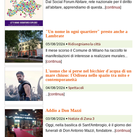
Dal Social Forum Abitare, rete nazionale per il diritto
all'abitare, apprendiamo di questa...[
continua
]
"Un nome in ogni quartiere" presto anche a
Lambrate
05/08/2026 •
Ridisegniamo la città
Il mese scorso il Comune di Milano ha raccolto le
manifestazioni di interesse a realizzare murales...
[
continua
]
L'uomo che si perse nel bicchier d'acqua di un
mare chiuso: l'Odissea nello spazio tra mito e
contemporaneità
04/08/2026 •
Spettacoli
...[
continua
]
Addio a Don Mazzi
03/08/2026 •
Notizie di Zona 3
Oggi, nella basilica di Sant'Ambrogio, è il giorno dei
funerali di Don Antonio Mazzi, fondatore...[
continua
]