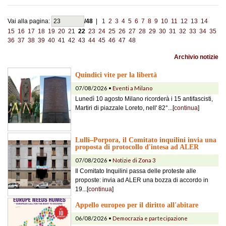
Vai alla pagina:
/48
|
1
2
3
4
5
6
7
8
9
10
11
12
13
14
15
16
17
18
19
20
21
22
23
24
25
26
27
28
29
30
31
32
33
34
35
36
37
38
39
40
41
42
43
44
45
46
47
48
Archivio notizie
Quindici vite per la libertà
07/08/2026 •
Eventi a Milano
Lunedì 10 agosto Milano ricorderà i 15 antifascisti,
Martiri di piazzale Loreto, nell' 82°...[
continua
]
Lulli–Porpora, il Comitato inquilini invia una
proposta di protocollo d'intesa ad ALER
07/08/2026 •
Notizie di Zona 3
Il Comitato Inquilini passa delle proteste alle
proposte: invia ad ALER una bozza di accordo in
19...[
continua
]
Appello europeo per il diritto all'abitare
06/08/2026 •
Democrazia e partecipazione