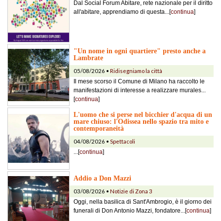
Dal Social Forum Abitare, rete nazionale per il diritto
all'abitare, apprendiamo di questa...[
continua
]
"Un nome in ogni quartiere" presto anche a
Lambrate
05/08/2026 •
Ridisegniamo la città
Il mese scorso il Comune di Milano ha raccolto le
manifestazioni di interesse a realizzare murales...
[
continua
]
L'uomo che si perse nel bicchier d'acqua di un
mare chiuso: l'Odissea nello spazio tra mito e
contemporaneità
04/08/2026 •
Spettacoli
...[
continua
]
Addio a Don Mazzi
03/08/2026 •
Notizie di Zona 3
Oggi, nella basilica di Sant'Ambrogio, è il giorno dei
funerali di Don Antonio Mazzi, fondatore...[
continua
]