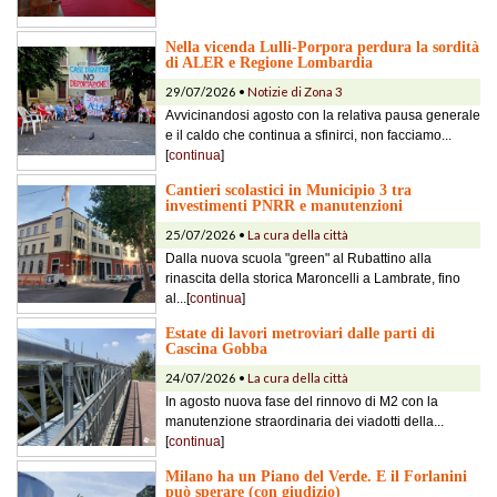
Nella vicenda Lulli-Porpora perdura la sordità
di ALER e Regione Lombardia
29/07/2026 •
Notizie di Zona 3
Avvicinandosi agosto con la relativa pausa generale
e il caldo che continua a sfinirci, non facciamo...
[
continua
]
Cantieri scolastici in Municipio 3 tra
investimenti PNRR e manutenzioni
25/07/2026 •
La cura della città
Dalla nuova scuola "green" al Rubattino alla
rinascita della storica Maroncelli a Lambrate, fino
al...[
continua
]
Estate di lavori metroviari dalle parti di
Cascina Gobba
24/07/2026 •
La cura della città
In agosto nuova fase del rinnovo di M2 con la
manutenzione straordinaria dei viadotti della...
[
continua
]
Milano ha un Piano del Verde. E il Forlanini
può sperare (con giudizio)