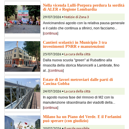
Nella vicenda Lulli-Porpora perdura la sordità
di ALER e Regione Lombardia
29/07/2026 •
Notizie di Zona 3
Avvicinandosi agosto con la relativa pausa generale
e il caldo che continua a sfinirci, non facciamo...
[
continua
]
Cantieri scolastici in Municipio 3 tra
investimenti PNRR e manutenzioni
25/07/2026 •
La cura della città
Dalla nuova scuola "green" al Rubattino alla
rinascita della storica Maroncelli a Lambrate, fino
al...[
continua
]
Estate di lavori metroviari dalle parti di
Cascina Gobba
24/07/2026 •
La cura della città
In agosto nuova fase del rinnovo di M2 con la
manutenzione straordinaria dei viadotti della...
[
continua
]
Milano ha un Piano del Verde. E il Forlanini
può sperare (con giudizio)
20/07/2026 •
Il verde possibile