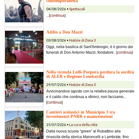
contemporaneità
04/08/2026 •
Spettacoli
...[
continua
]
Addio a Don Mazzi
03/08/2026 •
Notizie di Zona 3
Oggi, nella basilica di Sant'Ambrogio, è il giorno dei
funerali di Don Antonio Mazzi, fondatore...[
continua
]
Nella vicenda Lulli-Porpora perdura la sordità
di ALER e Regione Lombardia
29/07/2026 •
Notizie di Zona 3
Avvicinandosi agosto con la relativa pausa generale
e il caldo che continua a sfinirci, non facciamo...
[
continua
]
Cantieri scolastici in Municipio 3 tra
investimenti PNRR e manutenzioni
25/07/2026 •
La cura della città
Dalla nuova scuola "green" al Rubattino alla
rinascita della storica Maroncelli a Lambrate, fino