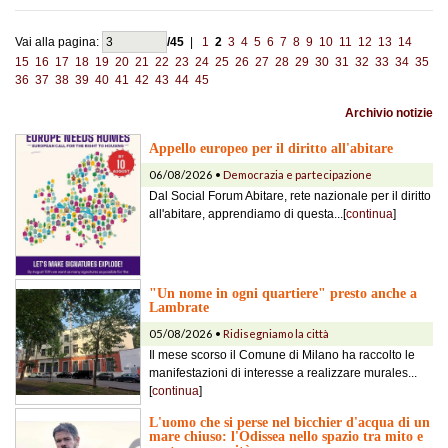
Vai alla pagina:
/45
|
1
2
3
4
5
6
7
8
9
10
11
12
13
14
15
16
17
18
19
20
21
22
23
24
25
26
27
28
29
30
31
32
33
34
35
36
37
38
39
40
41
42
43
44
45
Archivio notizie
Appello europeo per il diritto all'abitare
06/08/2026 •
Democrazia e partecipazione
Dal Social Forum Abitare, rete nazionale per il diritto
all'abitare, apprendiamo di questa...[
continua
]
"Un nome in ogni quartiere" presto anche a
Lambrate
05/08/2026 •
Ridisegniamo la città
Il mese scorso il Comune di Milano ha raccolto le
manifestazioni di interesse a realizzare murales...
[
continua
]
L'uomo che si perse nel bicchier d'acqua di un
mare chiuso: l'Odissea nello spazio tra mito e