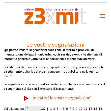
Le vostre segnalazioni
Qui potete inviare segnalazioni sulla zona in merito a
problemi di
manutenzione del patrimonio urbano, disservizi, eventi che riteniate di
interesse generale , attività di associazioni e manifestazioni varie.
La redazione di z3xmi cercherà di rispondere a tutte segnalazioni pervenute
direttamente, a
girarle agli organi competenti o a pubblicare nella rubrica
eventi.
Le segnalazioni di disservizi e di richieste di manutenzione saranno tracciabili
direttamente sul sito con il loro stato di avanzamento.
Inviateci le vostre segnalazioni
Vai alla pagina:
/30
|
1
2
3
4
5
6
7
8
9
10
11
12
13
14