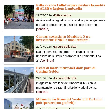
Nella vicenda Lulli-Porpora perdura la sordità
di ALER e Regione Lombardia
29/07/2026 •
Fatti e notizie
Avvicinandosi agosto con la relativa pausa generale
e il caldo che continua a sfinirci, non facciamo...
[
continua
]
Cantieri scolastici in Municipio 3 tra
investimenti PNRR e manutenzioni
25/07/2026 •
La cura della città
Dalla nuova scuola "green" al Rubattino alla
rinascita della storica Maroncelli a Lambrate, fino
al...[
continua
]
Estate di lavori metroviari dalle parti di
Cascina Gobba
24/07/2026 •
La cura della città
In agosto nuova fase del rinnovo di M2 con la
manutenzione straordinaria dei viadotti della...
[
continua
]
Milano ha un Piano del Verde. E il Forlanini
può sperare (con giudizio)