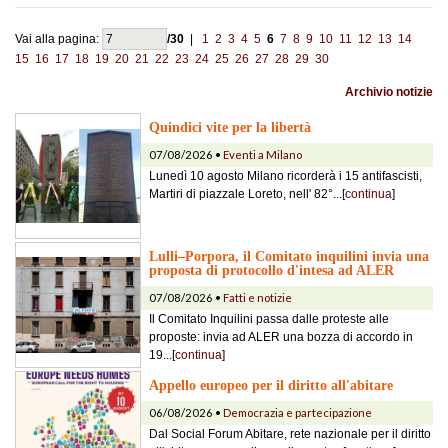
Vai alla pagina:
/30
|
1
2
3
4
5
6
7
8
9
10
11
12
13
14
15
16
17
18
19
20
21
22
23
24
25
26
27
28
29
30
Archivio notizie
Quindici vite per la libertà
07/08/2026 •
Eventi a Milano
Lunedì 10 agosto Milano ricorderà i 15 antifascisti,
Martiri di piazzale Loreto, nell' 82°...[
continua
]
Lulli–Porpora, il Comitato inquilini invia una
proposta di protocollo d'intesa ad ALER
07/08/2026 •
Fatti e notizie
Il Comitato Inquilini passa dalle proteste alle
proposte: invia ad ALER una bozza di accordo in
19...[
continua
]
Appello europeo per il diritto all'abitare
06/08/2026 •
Democrazia e partecipazione
Dal Social Forum Abitare, rete nazionale per il diritto