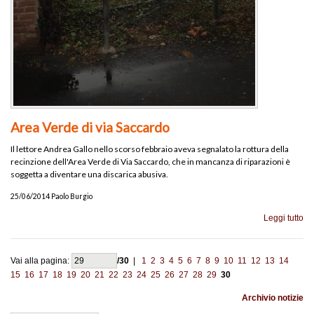
Area Verde di via Saccardo
Il lettore Andrea Gallo nello scorso febbraio aveva segnalato la rottura della
recinzione dell'Area Verde di Via Saccardo, che in mancanza di riparazioni è
soggetta a diventare una discarica abusiva.
25/06/2014 Paolo Burgio
Leggi tutto
Vai alla pagina:
/30
|
1
2
3
4
5
6
7
8
9
10
11
12
13
14
15
16
17
18
19
20
21
22
23
24
25
26
27
28
29
30
Archivio notizie