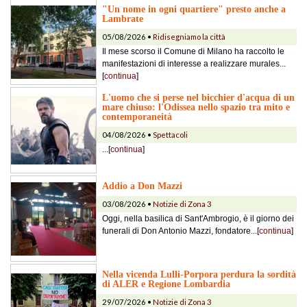
"Un nome in ogni quartiere" presto anche a
Lambrate
05/08/2026 •
Ridisegniamo la città
Il mese scorso il Comune di Milano ha raccolto le
manifestazioni di interesse a realizzare murales...
[
continua
]
L'uomo che si perse nel bicchier d'acqua di un
mare chiuso: l'Odissea nello spazio tra mito e
contemporaneità
04/08/2026 •
Spettacoli
...[
continua
]
Addio a Don Mazzi
03/08/2026 •
Notizie di Zona 3
Oggi, nella basilica di Sant'Ambrogio, è il giorno dei
funerali di Don Antonio Mazzi, fondatore...[
continua
]
Nella vicenda Lulli-Porpora perdura la sordità
di ALER e Regione Lombardia
29/07/2026 •
Notizie di Zona 3