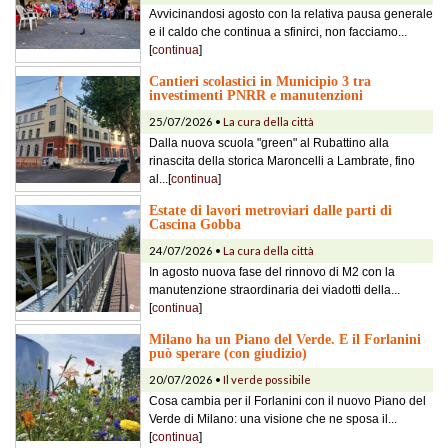
Avvicinandosi agosto con la relativa pausa generale
e il caldo che continua a sfinirci, non facciamo...
[
continua
]
Cantieri scolastici in Municipio 3 tra
investimenti PNRR e manutenzioni
25/07/2026 •
La cura della città
Dalla nuova scuola "green" al Rubattino alla
rinascita della storica Maroncelli a Lambrate, fino
al...[
continua
]
Estate di lavori metroviari dalle parti di
Cascina Gobba
24/07/2026 •
La cura della città
In agosto nuova fase del rinnovo di M2 con la
manutenzione straordinaria dei viadotti della...
[
continua
]
Milano ha un Piano del Verde. E il Forlanini
può sperare (con giudizio)
20/07/2026 •
Il verde possibile
Cosa cambia per il Forlanini con il nuovo Piano del
Verde di Milano: una visione che ne sposa il...
[
continua
]