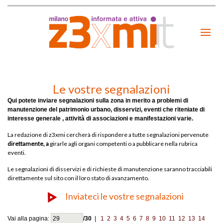
Le vostre segnalazioni
Qui potete inviare segnalazioni sulla zona in merito a
problemi di
manutenzione del patrimonio urbano, disservizi, eventi che riteniate di
interesse generale , attività di associazioni e manifestazioni varie.
La redazione di z3xmi cercherà di rispondere a tutte segnalazioni pervenute
direttamente, a
girarle agli organi competenti o a pubblicare nella rubrica
eventi.
Le segnalazioni di disservizi e di richieste di manutenzione saranno tracciabili
direttamente sul sito con il loro stato di avanzamento.
Inviateci le vostre segnalazioni
Vai alla pagina:
/30
|
1
2
3
4
5
6
7
8
9
10
11
12
13
14