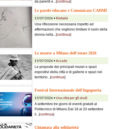
da parenti e...[
continua
]
Le parole educano e Comunicato CADMI
15/07/2026 •
Rimbalzi
Una riflessione necessaria rispetto ad
affermazioni che vogliono limitare il ruolo della
donna nella...[
continua
]
Le mostre a Milano dell’estate 2026
15/07/2026 •
Accade
Le proposte dei principali musei e spazi
espositivi della città e di gallerie e spazi nel
territorio...[
continua
]
Festival Internazionale dell'Ingegneria
15/07/2026 •
Una città per gli studi
A settembre tre giorni di eventi gratuiti al
Politecnico di Milano.Dal 18 al 20 settembre
il...[
continua
]
Chiamata alla solidarietà