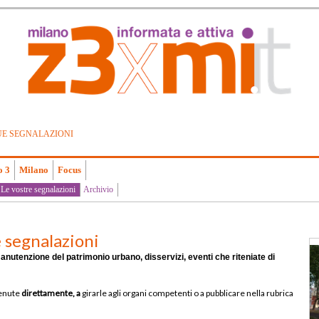
UE SEGNALAZIONI
o 3
Milano
Focus
Le vostre segnalazioni
Archivio
 segnalazioni
anutenzione del patrimonio urbano, disservizi, eventi che riteniate di
venute
direttamente, a
girarle agli organi competenti o a pubblicare nella rubrica