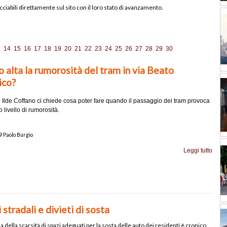
ciabili direttamente sul sito con il loro stato di avanzamento.
3
14
15
16
17
18
19
20
21
22
23
24
25
26
27
28
29
30
 alta la rumorosità del tram in via Beato
ico?
ce Ilde Coffano ci chiede cosa poter fare quando il passaggio dei tram provoca
 livello di rumorosità.
 Paolo Burgio
Leggi tutto
 stradali e divieti di sosta
a della scarsità di spazi adeguati per la sosta delle auto dei residenti è cronico,