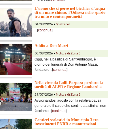
L'uomo che si perse nel bicchier d'acqua
di un mare chiuso: l'Odissea nello spazio
tra mito e contemporaneità
04/08/2026 •
Spettacoli
...[
continua
]
Addio a Don Mazzi
03/08/2026 •
Notizie di Zona 3
Oggi, nella basilica di Sant'Ambrogio, è il
giorno dei funerali di Don Antonio Mazzi,
fondatore...[
continua
]
Nella vicenda Lulli-Porpora perdura la
sordità di ALER e Regione Lombardia
29/07/2026 •
Notizie di Zona 3
Avvicinandosi agosto con la relativa pausa
generale e il caldo che continua a sfinirci, non
facciamo...[
continua
]
Cantieri scolastici in Municipio 3 tra
investimenti PNRR e manutenzioni