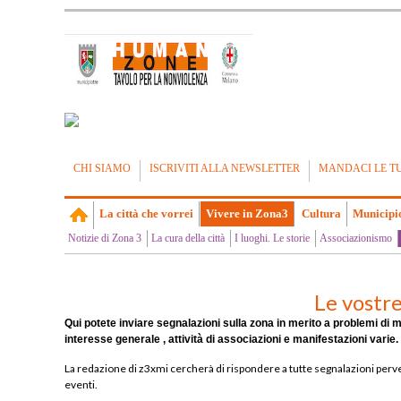
CHI SIAMO
ISCRIVITI ALLA NEWSLETTER
MANDACI LE T
La città che vorrei
Vivere in Zona3
Cultura
Municipi
Notizie di Zona 3
La cura della città
I luoghi. Le storie
Associazionismo
Le vostre
Qui potete inviare segnalazioni sulla zona in merito a
problemi di m
interesse generale , attività di associazioni e manifestazioni varie.
La redazione di z3xmi cercherà di rispondere a tutte segnalazioni per
eventi.