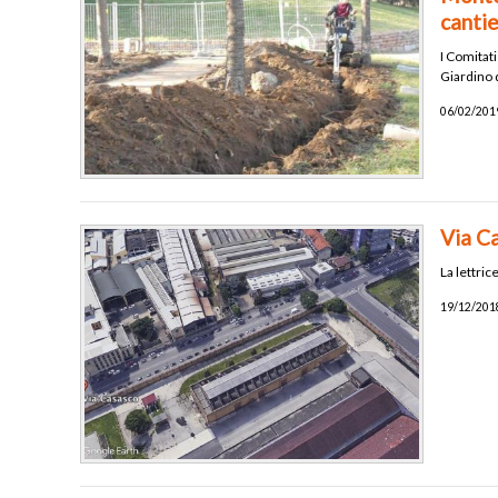
canti
I Comitati
Giardino 
06/02/2019
Via Ca
La lettric
19/12/2018