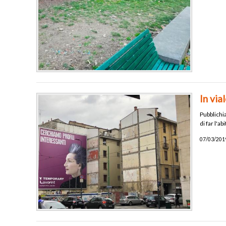
In via
Pubblichia
di far l'ab
07/03/2019