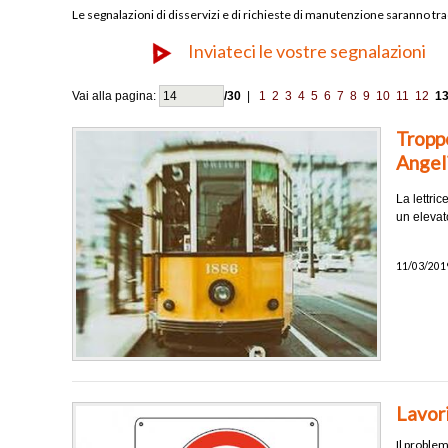
Le segnalazioni di disservizi e di richieste di manutenzione saranno trac
Inviateci le vostre segnalazioni
Vai alla pagina:
/30
|
1
2
3
4
5
6
7
8
9
10
11
12
1
Troppo
Angel
La lettri
un elevato
11/03/2019
Lavori
Il problem