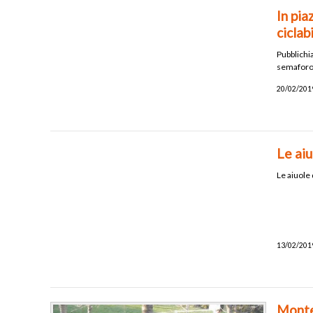
In pia
ciclab
Pubblichia
semaforo 
20/02/2019
Le aiu
Le aiuole 
13/02/2019
Monte 