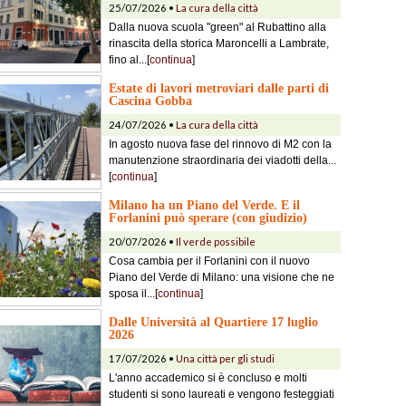
25/07/2026 •
La cura della città
Dalla nuova scuola "green" al Rubattino alla
rinascita della storica Maroncelli a Lambrate,
fino al...[
continua
]
Estate di lavori metroviari dalle parti di
Cascina Gobba
24/07/2026 •
La cura della città
In agosto nuova fase del rinnovo di M2 con la
manutenzione straordinaria dei viadotti della...
[
continua
]
Milano ha un Piano del Verde. E il
Forlanini può sperare (con giudizio)
20/07/2026 •
Il verde possibile
Cosa cambia per il Forlanini con il nuovo
Piano del Verde di Milano: una visione che ne
sposa il...[
continua
]
Dalle Università al Quartiere 17 luglio
2026
17/07/2026 •
Una città per gli studi
L'anno accademico si è concluso e molti
studenti si sono laureati e vengono festeggiati