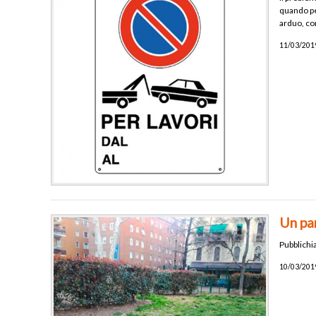
quando per
arduo, com
11/03/2019
Un par
Pubblichia
10/03/2019