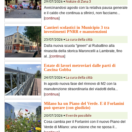
29/07/2026 •
Notizie di Zona 3
Avvicinandosi agosto con la relativa pausa generale
e il caldo che continua a sfinirci, non facciamo...
[
continua
]
Cantieri scolastici in Municipio 3 tra
investimenti PNRR e manutenzioni
25/07/2026 •
La cura della città
Dalla nuova scuola "green" al Rubattino alla
rinascita della storica Maroncelli a Lambrate, fino
al...[
continua
]
Estate di lavori metroviari dalle parti di
Cascina Gobba
24/07/2026 •
La cura della città
In agosto nuova fase del rinnovo di M2 con la
manutenzione straordinaria dei viadotti della...
[
continua
]
Milano ha un Piano del Verde. E il Forlanini
può sperare (con giudizio)
20/07/2026 •
Il verde possibile
Cosa cambia per il Forlanini con il nuovo Piano del
Verde di Milano: una visione che ne sposa il...