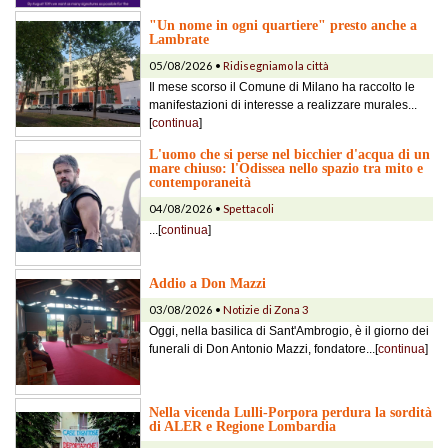
"Un nome in ogni quartiere" presto anche a
Lambrate
05/08/2026 •
Ridisegniamo la città
Il mese scorso il Comune di Milano ha raccolto le
manifestazioni di interesse a realizzare murales...
[
continua
]
L'uomo che si perse nel bicchier d'acqua di un
mare chiuso: l'Odissea nello spazio tra mito e
contemporaneità
04/08/2026 •
Spettacoli
...[
continua
]
Addio a Don Mazzi
03/08/2026 •
Notizie di Zona 3
Oggi, nella basilica di Sant'Ambrogio, è il giorno dei
funerali di Don Antonio Mazzi, fondatore...[
continua
]
Nella vicenda Lulli-Porpora perdura la sordità
di ALER e Regione Lombardia