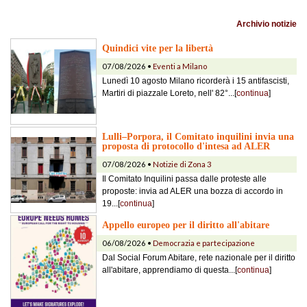
Archivio notizie
Quindici vite per la libertà
07/08/2026 •
Eventi a Milano
Lunedì 10 agosto Milano ricorderà i 15 antifascisti,
Martiri di piazzale Loreto, nell' 82°...[
continua
]
Lulli–Porpora, il Comitato inquilini invia una
proposta di protocollo d'intesa ad ALER
07/08/2026 •
Notizie di Zona 3
Il Comitato Inquilini passa dalle proteste alle
proposte: invia ad ALER una bozza di accordo in
19...[
continua
]
Appello europeo per il diritto all'abitare
06/08/2026 •
Democrazia e partecipazione
Dal Social Forum Abitare, rete nazionale per il diritto
all'abitare, apprendiamo di questa...[
continua
]