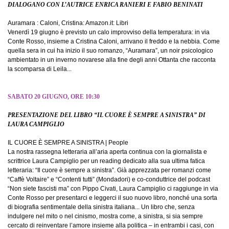
DIALOGANO CON L’AUTRICE ENRICA RANIERI E FABIO BENINATI
Auramara : Caloni, Cristina: Amazon.it: Libri
Venerdì 19 giugno è previsto un calo improvviso della temperatura: in via
Conte Rosso, insieme a Cristina Caloni, arrivano il freddo e la nebbia. Come
quella sera in cui ha inizio il suo romanzo, “Auramara”, un noir psicologico
ambientato in un inverno novarese alla fine degli anni Ottanta che racconta
la scomparsa di Leila...
SABATO 20 GIUGNO, ORE 10:30
PRESENTAZIONE DEL LIBRO “IL CUORE È SEMPRE A SINISTRA” DI
LAURA CAMPIGLIO
IL CUORE È SEMPRE A SINISTRA | People
La nostra rassegna letteraria all’aria aperta continua con la giornalista e
scrittrice Laura Campiglio per un reading dedicato alla sua ultima fatica
letteraria: “Il cuore è sempre a sinistra”. Già apprezzata per romanzi come
“Caffè Voltaire” e “Contenti tutti” (Mondadori) e co-conduttrice del podcast
“Non siete fascisti ma” con Pippo Civati, Laura Campiglio ci raggiunge in via
Conte Rosso per presentarci e leggerci il suo nuovo libro, nonché una sorta
di biografia sentimentale della sinistra italiana... Un libro che, senza
indulgere nel mito o nel cinismo, mostra come, a sinistra, si sia sempre
cercato di reinventare l’amore insieme alla politica – in entrambi i casi, con