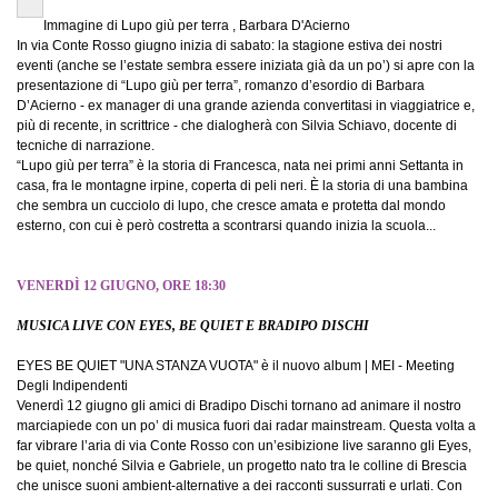
Immagine di Lupo giù per terra , Barbara D'Acierno
In via Conte Rosso giugno inizia di sabato: la stagione estiva dei nostri
eventi (anche se l’estate sembra essere iniziata già da un po’) si apre con la
presentazione di “Lupo giù per terra”, romanzo d’esordio di Barbara
D’Acierno - ex manager di una grande azienda convertitasi in viaggiatrice e,
più di recente, in scrittrice - che dialogherà con Silvia Schiavo, docente di
tecniche di narrazione.
“Lupo giù per terra” è la storia di Francesca, nata nei primi anni Settanta in
casa, fra le montagne irpine, coperta di peli neri. È la storia di una bambina
che sembra un cucciolo di lupo, che cresce amata e protetta dal mondo
esterno, con cui è però costretta a scontrarsi quando inizia la scuola...
VENERDÌ 12 GIUGNO, ORE 18:30
MUSICA LIVE CON EYES, BE QUIET E BRADIPO DISCHI
EYES BE QUIET "UNA STANZA VUOTA" è il nuovo album | MEI - Meeting
Degli Indipendenti
Venerdì 12 giugno gli amici di Bradipo Dischi tornano ad animare il nostro
marciapiede con un po’ di musica fuori dai radar mainstream. Questa volta a
far vibrare l’aria di via Conte Rosso con un’esibizione live saranno gli Eyes,
be quiet, nonché Silvia e Gabriele, un progetto nato tra le colline di Brescia
che unisce suoni ambient-alternative a dei racconti sussurrati e urlati. Con