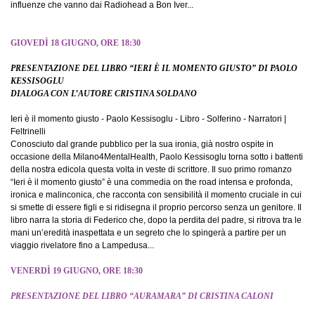
influenze che vanno dai Radiohead a Bon Iver...
GIOVEDÌ 18 GIUGNO, ORE 18:30
PRESENTAZIONE DEL LIBRO “IERI È IL MOMENTO GIUSTO” DI PAOLO
KESSISOGLU
DIALOGA CON L’AUTORE CRISTINA SOLDANO
Ieri è il momento giusto - Paolo Kessisoglu - Libro - Solferino - Narratori |
Feltrinelli
Conosciuto dal grande pubblico per la sua ironia, già nostro ospite in
occasione della Milano4MentalHealth, Paolo Kessisoglu torna sotto i battenti
della nostra edicola questa volta in veste di scrittore. Il suo primo romanzo
“Ieri è il momento giusto” è una commedia on the road intensa e profonda,
ironica e malinconica, che racconta con sensibilità il momento cruciale in cui
si smette di essere figli e si ridisegna il proprio percorso senza un genitore. Il
libro narra la storia di Federico che, dopo la perdita del padre, si ritrova tra le
mani un’eredità inaspettata e un segreto che lo spingerà a partire per un
viaggio rivelatore fino a Lampedusa...
VENERDÌ 19 GIUGNO, ORE 18:30
PRESENTAZIONE DEL LIBRO “AURAMARA” DI CRISTINA CALONI