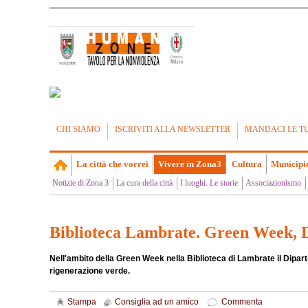
CHI SIAMO
ISCRIVITI ALLA NEWSLETTER
MANDACI LE T
La città che vorrei
Vivere in Zona3
Cultura
Municipi
Notizie di Zona 3
La cura della città
I luoghi. Le storie
Associazionismo
Biblioteca Lambrate. Green Week, 
Nell'ambito della Green Week nella Biblioteca di Lambrate il Dipar
rigenerazione verde.
Stampa
Consiglia ad un amico
Commenta