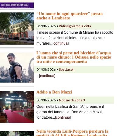
"Un nome in ogni quartiere" presto
anche a Lambrate
05/08/2026 •
Ridisegniamo la città
Il mese scorso il Comune di Milano ha raccolto
le manifestazioni di interesse a realizzare
murales...[
continua
]
L'uomo che si perse nel bicchier d'acqua
di un mare chiuso: l'Odissea nello spazio
tra mito e contemporaneità
04/08/2026 •
Spettacoli
...[
continua
]
Addio a Don Mazzi
03/08/2026 •
Notizie di Zona 3
Oggi, nella basilica di Sant'Ambrogio, è il
giorno dei funerali di Don Antonio Mazzi,
fondatore...[
continua
]
Nella vicenda Lulli-Porpora perdura la
sordità di ALER e Regione Lombardia