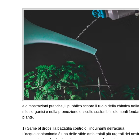
e dimostrazioni pratiche, il pubblico scopre il ruolo della chimica ne
rifiuti organici e nella promozione di scelte sostenibili, elementi fond
piante.
1) Game of drops: la battaglia contro gli inquinanti dell'acqua
L'acqua contaminata è una delle sfide ambientali più urgenti del nost