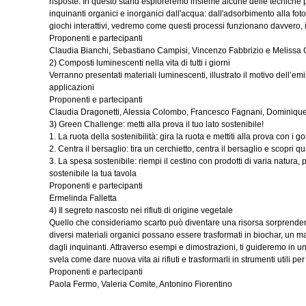
risposte. In questo stand esploreremo insieme alcune delle tecniche p
inquinanti organici e inorganici dall'acqua: dall'adsorbimento alla foto
giochi interattivi, vedremo come questi processi funzionano davvero,
Proponenti e partecipanti
Claudia Bianchi, Sebastiano Campisi, Vincenzo Fabbrizio e Melissa 
2) Composti luminescenti nella vita di tutti i giorni
Verranno presentati materiali luminescenti, illustrato il motivo dell’em
applicazioni
Proponenti e partecipanti
Claudia Dragonetti, Alessia Colombo, Francesco Fagnani, Dominique
3) Green Challenge: metti alla prova il tuo lato sostenibile!
1. La ruota della sostenibilità: gira la ruota e mettiti alla prova con i
2. Centra il bersaglio: tira un cerchietto, centra il bersaglio e scopri qua
3. La spesa sostenibile: riempi il cestino con prodotti di varia natura,
sostenibile la tua tavola
Proponenti e partecipanti
Ermelinda Falletta
4) Il segreto nascosto nei rifiuti di origine vegetale
Quello che consideriamo scarto può diventare una risorsa sorprenden
diversi materiali organici possano essere trasformati in biochar, un 
dagli inquinanti. Attraverso esempi e dimostrazioni, ti guideremo in un
svela come dare nuova vita ai rifiuti e trasformarli in strumenti utili pe
Proponenti e partecipanti
Paola Fermo, Valeria Comite, Antonino Fiorentino