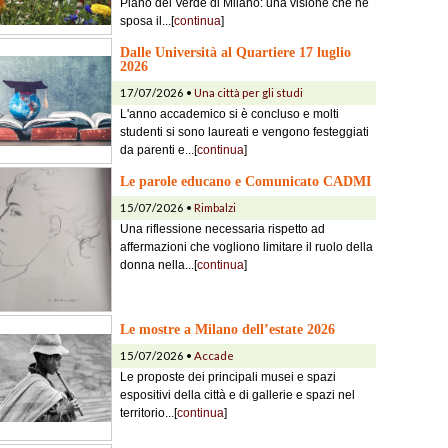
Piano del Verde di Milano: una visione che ne
sposa il...[
continua
]
Dalle Università al Quartiere 17 luglio
2026
17/07/2026 •
Una città per gli studi
L'anno accademico si è concluso e molti
studenti si sono laureati e vengono festeggiati
da parenti e...[
continua
]
Le parole educano e Comunicato CADMI
15/07/2026 •
Rimbalzi
Una riflessione necessaria rispetto ad
affermazioni che vogliono limitare il ruolo della
donna nella...[
continua
]
Le mostre a Milano dell’estate 2026
15/07/2026 •
Accade
Le proposte dei principali musei e spazi
espositivi della città e di gallerie e spazi nel
territorio...[
continua
]