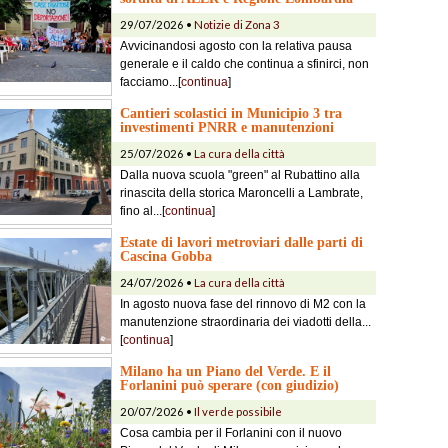
29/07/2026 •
Notizie di Zona 3
Avvicinandosi agosto con la relativa pausa
generale e il caldo che continua a sfinirci, non
facciamo...[
continua
]
Cantieri scolastici in Municipio 3 tra
investimenti PNRR e manutenzioni
25/07/2026 •
La cura della città
Dalla nuova scuola "green" al Rubattino alla
rinascita della storica Maroncelli a Lambrate,
fino al...[
continua
]
Estate di lavori metroviari dalle parti di
Cascina Gobba
24/07/2026 •
La cura della città
In agosto nuova fase del rinnovo di M2 con la
manutenzione straordinaria dei viadotti della...
[
continua
]
Milano ha un Piano del Verde. E il
Forlanini può sperare (con giudizio)
20/07/2026 •
Il verde possibile
Cosa cambia per il Forlanini con il nuovo