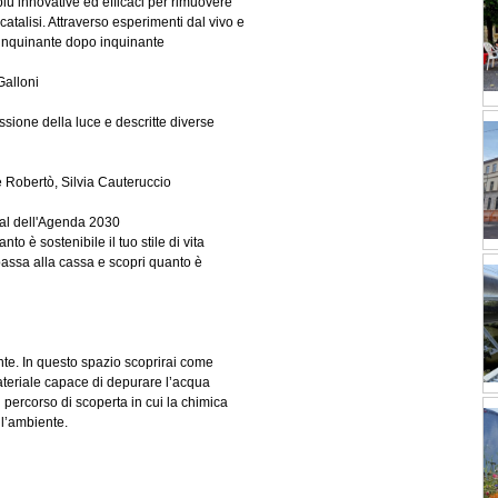
iù innovative ed efficaci per rimuovere
catalisi. Attraverso esperimenti dal vivo e
 inquinante dopo inquinante
Galloni
issione della luce e descritte diverse
 Robertò, Silvia Cauteruccio
 goal dell'Agenda 2030
nto è sostenibile il tuo stile di vita
 passa alla cassa e scopri quanto è
te. In questo spazio scoprirai come
materiale capace di depurare l’acqua
 percorso di scoperta in cui la chimica
r l’ambiente.