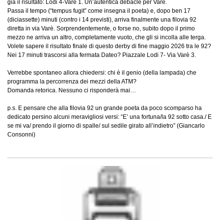
già il risultato: Lodi 4-Varè 1. Un’autentica debacle per Varè.
Passa il tempo (“tempus fugit” come insegna il poeta) e, dopo ben 17
(diciassette) minuti (contro i 14 previsti), arriva finalmente una filovia 92
diretta in via Varè. Sorprendentemente, o forse no, subito dopo il primo
mezzo ne arriva un altro, completamente vuoto, che gli si incolla alle terga.
Volete sapere il risultato finale di questo derby di fine maggio 2026 tra le 92?
Nei 17 minuti trascorsi alla fermata Dateo? Piazzale Lodi 7- Via Varè 3.
Verrebbe spontaneo allora chiedersi: chi è il genio (della lampada) che
programma la percorrenza dei mezzi della ATM?
Domanda retorica. Nessuno ci risponderà mai…
p.s. E pensare che alla filovia 92 un grande poeta da poco scomparso ha
dedicato persino alcuni meravigliosi versi: “E’ una fortuna/la 92 sotto casa./ E
se mi va/ prendo il giorno di spalle/ sul sedile girato all’indietro” (Giancarlo
Consonni)