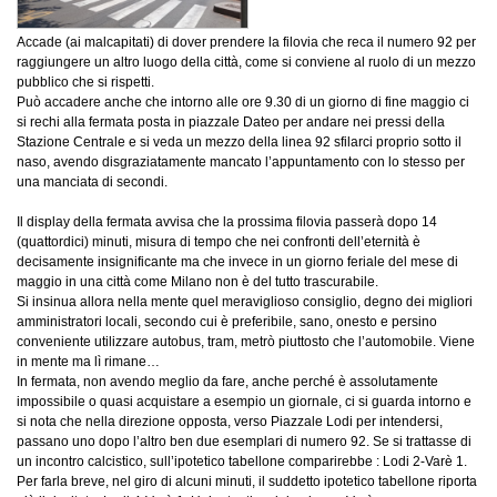
Accade (ai malcapitati) di dover prendere la filovia che reca il numero 92 per
raggiungere un altro luogo della città, come si conviene al ruolo di un mezzo
pubblico che si rispetti.
Può accadere anche che intorno alle ore 9.30 di un giorno di fine maggio ci
si rechi alla fermata posta in piazzale Dateo per andare nei pressi della
Stazione Centrale e si veda un mezzo della linea 92 sfilarci proprio sotto il
naso, avendo disgraziatamente mancato l’appuntamento con lo stesso per
una manciata di secondi.
Il display della fermata avvisa che la prossima filovia passerà dopo 14
(quattordici) minuti, misura di tempo che nei confronti dell’eternità è
decisamente insignificante ma che invece in un giorno feriale del mese di
maggio in una città come Milano non è del tutto trascurabile.
Si insinua allora nella mente quel meraviglioso consiglio, degno dei migliori
amministratori locali, secondo cui è preferibile, sano, onesto e persino
conveniente utilizzare autobus, tram, metrò piuttosto che l’automobile. Viene
in mente ma lì rimane…
In fermata, non avendo meglio da fare, anche perché è assolutamente
impossibile o quasi acquistare a esempio un giornale, ci si guarda intorno e
si nota che nella direzione opposta, verso Piazzale Lodi per intendersi,
passano uno dopo l’altro ben due esemplari di numero 92. Se si trattasse di
un incontro calcistico, sull’ipotetico tabellone comparirebbe : Lodi 2-Varè 1.
Per farla breve, nel giro di alcuni minuti, il suddetto ipotetico tabellone riporta