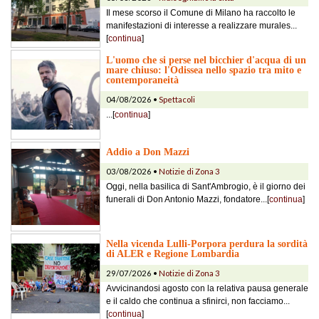
Il mese scorso il Comune di Milano ha raccolto le
manifestazioni di interesse a realizzare murales...
[
continua
]
L'uomo che si perse nel bicchier d'acqua di un
mare chiuso: l'Odissea nello spazio tra mito e
contemporaneità
04/08/2026 •
Spettacoli
...[
continua
]
Addio a Don Mazzi
03/08/2026 •
Notizie di Zona 3
Oggi, nella basilica di Sant'Ambrogio, è il giorno dei
funerali di Don Antonio Mazzi, fondatore...[
continua
]
Nella vicenda Lulli-Porpora perdura la sordità
di ALER e Regione Lombardia
29/07/2026 •
Notizie di Zona 3
Avvicinandosi agosto con la relativa pausa generale
e il caldo che continua a sfinirci, non facciamo...
[
continua
]