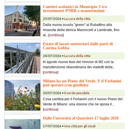
Cantieri scolastici in Municipio 3 tra
investimenti PNRR e manutenzioni
25/07/2026 •
La cura della città
Dalla nuova scuola "green" al Rubattino alla
rinascita della storica Maroncelli a Lambrate, fino
al...[
continua
]
Estate di lavori metroviari dalle parti di
Cascina Gobba
24/07/2026 •
La cura della città
In agosto nuova fase del rinnovo di M2 con la
manutenzione straordinaria dei viadotti della...
[
continua
]
Milano ha un Piano del Verde. E il Forlanini
può sperare (con giudizio)
20/07/2026 •
Il verde possibile
Cosa cambia per il Forlanini con il nuovo Piano del
Verde di Milano: una visione che ne sposa il...
[
continua
]
Dalle Università al Quartiere 17 luglio 2026
17/07/2026 •
Una città per gli studi