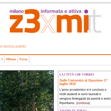
UE SEGNALAZIONI
 3
Milano
Focus
LA CITTÀ CHE VORREI
Dalle Università al Quartiere 17
luglio 2026
L'anno accademico si è concluso e
molti studenti si sono laureati e
vengono festeggiati da parenti e amici
Riportiamo...[
continua
]
VIVERE IN ZONA3