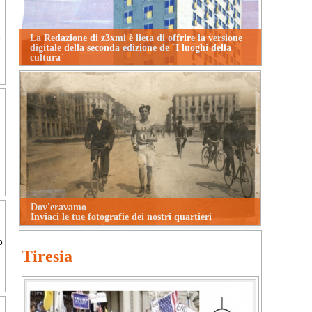
La Redazione di z3xmi è lieta di offrire la versione
e
digitale della seconda edizione de `I luoghi della
cultura`
Dov'eravamo
Inviaci le tue fotografie dei nostri quartieri
o
Tiresia