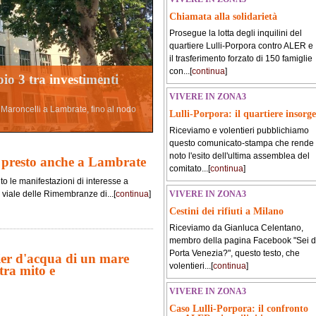
Chiamata alla solidarietà
Prosegue la lotta degli inquilini del
quartiere Lulli-Porpora contro ALER e
il trasferimento forzato di 150 famiglie
con...[
continua
]
pio 3 tra investimenti
VIVERE IN ZONA3
a Maroncelli a Lambrate, fino al nodo
Lulli-Porpora: il quartiere insorge
Riceviamo e volentieri pubblichiamo
questo comunicato-stampa che rende
noto l'esito dell'ultima assemblea del
 presto anche a Lambrate
comitato...[
continua
]
o le manifestazioni di interesse a
 viale delle Rimembranze di...[
continua
]
VIVERE IN ZONA3
Cestini dei rifiuti a Milano
Riceviamo da Gianluca Celentano,
membro della pagina Facebook "Sei d
Porta Venezia?", questo testo, che
ier d'acqua di un mare
volentieri...[
continua
]
tra mito e
VIVERE IN ZONA3
Caso Lulli-Porpora: il confronto