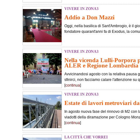
VIVERE IN ZONA3
Addio a Don Mazzi
Oggi, nella basilica di Sant'Ambrogio, è il gi
fondatore quarant'anni fa di Exodus, la comuni
VIVERE IN ZONA3
Nella vicenda Lulli-Porpora p
ALER e Regione Lombardia
Avvicinandosi agosto con la relativa pausa g
sfinirci, non facciamo calare l'attenzione su 
[
continua
]
VIVERE IN ZONA3
Estate di lavori metroviari d
In agosto nuova fase del rinnovo di M2 con 
viadotti della diramazione per Cologno Monze
[
continua
]
LA CITTÀ CHE VORREI