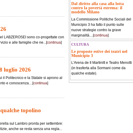
Dal diritto alla casa alla lotta
contro la povertà estrema: il
modello Milano
La Commissione Politiche Sociali del
Municipio 3 ha fatto il punto sulle
026
nuove strategie contro la grave
marginalità....[
continua
]
 nel LABZEROSEI sono co-progettate con
vizio e alle famiglie che ne...[
continua
]
CULTURA
Le proposte estive dei teatri nel
Municipio 3
L’Arena de Il Martinitt e Teatro Menotti
(in trasferta alla Sormani come da
8 luglio 2026
qualche estate).
i il Politecnico e la Statale si aprono al
onto e conoscenza....[
continua
]
e qualche topolino
ella sul Lambro pronta per settembre:
izie, anche se resta senza una regìa...