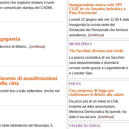
zioni che vogliono limitare il ruolo
Inaugurazione nuova sede SPI
un comunicato stampa del CADMI...
CGIL in via Amadeo intitolata a
Pino Patroncini
Lunedì 22 giugno alle ore 11.00 è stat
inaugurata la nuova sede del
Sindacato dei Pensionati che fornisce
assistenza...[
continua
]
ngegneria
MUNICIPIO 3
tecnico di Milano....[
continua
]
Via Sacchini diventa oasi verde
La piazza scolastica di via Sacchini
sarà depavimentata e diventerà
un'oasi verde grazie a Legambiente e
a Loacker Spa.
nsesto di manifestazioni
lla città
FOCUS
Una proposta di legge per
contri fino a tutto settembre. Anche nel
riaffermare il diritto alla salute
Da poco più di un mese la CGIL
insieme ad altre associazioni,
Medicina Democratica fra queste, ha
dato il via ad una...[
continua
]
i nelle biblioteche del Municipio 3,
VIVERE IN ZONA3