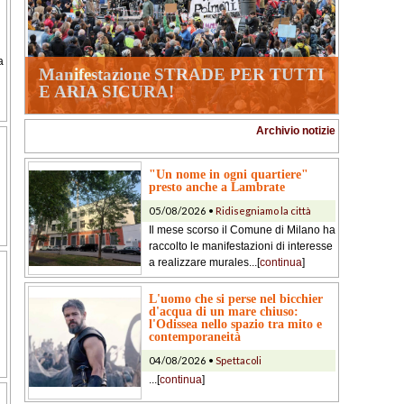
a
Manifestazione STRADE PER TUTTI
E ARIA SICURA!
Archivio notizie
"Un nome in ogni quartiere"
presto anche a Lambrate
05/08/2026 •
Ridisegniamo la città
Il mese scorso il Comune di Milano ha
raccolto le manifestazioni di interesse
a realizzare murales...[
continua
]
L'uomo che si perse nel bicchier
d'acqua di un mare chiuso:
l'Odissea nello spazio tra mito e
contemporaneità
04/08/2026 •
Spettacoli
...[
continua
]