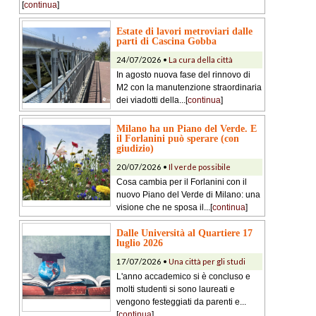
[
continua
]
Estate di lavori metroviari dalle
parti di Cascina Gobba
24/07/2026 •
La cura della città
In agosto nuova fase del rinnovo di
M2 con la manutenzione straordinaria
dei viadotti della...[
continua
]
Milano ha un Piano del Verde. E
il Forlanini può sperare (con
giudizio)
20/07/2026 •
Il verde possibile
Cosa cambia per il Forlanini con il
nuovo Piano del Verde di Milano: una
visione che ne sposa il...[
continua
]
Dalle Università al Quartiere 17
luglio 2026
17/07/2026 •
Una città per gli studi
L'anno accademico si è concluso e
molti studenti si sono laureati e
vengono festeggiati da parenti e...
[
continua
]