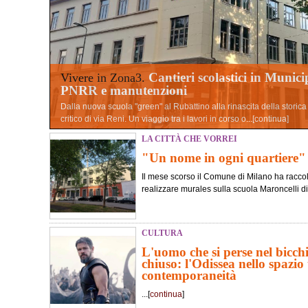
Cantieri scolastici in Munici
Vivere in Zona3.
PNRR e manutenzioni
Dalla nuova scuola "green" al Rubattino alla rinascita della storic
critico di via Reni. Un viaggio tra i lavori in corso o...[
continua
]
LA CITTÀ CHE VORREI
"Un nome in ogni quartiere"
Il mese scorso il Comune di Milano ha raccolt
realizzare murales sulla scuola Maroncelli di
CULTURA
L'uomo che si perse nel bicch
chiuso: l'Odissea nello spazio 
contemporaneità
...[
continua
]