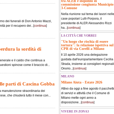
tra ALER e inquilini in
commissione congiunta Municipio
3-Comune
Nella riunione sul tema dei lavori nell
case popolari Lulli-Porpora, il
orno dei funerali di Don Antonio Mazzi,
presidente di ALER Alessandro Rizzi
tà per il recupero dei...[
continua
]
ha...[
continua
]
LA CITTÀ CHE VORREI
"Un luogo che rischia di essere
tortura": la relazione ispettiva sul
erdura la sordità di
CPR di via Corelli a Milano
Il 10 aprile 2026 una delegazione
guidata dall'europarlamentare Cecilia
enerale e il caldo che continua a
Strada, insieme ai consiglieri regionali
questioni spinose come il braccio di...
Onorio...[
continua
]
MILANO
Milano Aiuta - Estate 2026
alle parti di Cascina Gobba
Attivo da oggi a fine agosto il pacchett
la manutenzione straordinaria dei
di servizi e attività che il Comune di
se, che chiuderà tutto il mese con...
Milano mette ogni anno a
disposizione...[
continua
]
VIVERE IN ZONA3