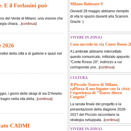
Milano Balneare 9
. E il Forlanini può
Giovedì 28 maggio abbiamo riempito
di vita lo spazio davanti alla Scarioni.
ano del Verde di Milano: una visione che
Grazie :)
gìa chiara....[
continua
]
VIVERE IN ZONA3
Cosa succede in via Conte Rosso 2
e 2026
A Lambrate abbiamo intercettato
tivi della città e di gallerie e spazi nel
questo comunicato, intitolato appunto
"Conte Rosso 20", indirizzo a cui
corrisponde uno...[
continua
]
CULTURA
Il Piccolo Teatro di Milano
rafforza il suo legame con la città:
l’esperienza di “Teatro dietro
io, i giorni delle stragi di via D'Amelio
l’angolo”
agici nella vita della...[
continua
]
La serata finale del progetto e la
presentazione della stagione 2026-
2027 del Piccolo raccontano la
strategia sviluppata...[
continua
]
icato CADMI
VIVERE IN ZONA3