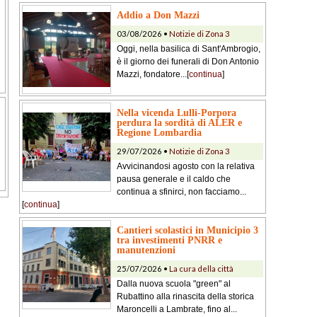
Addio a Don Mazzi
03/08/2026 •
Notizie di Zona 3
Oggi, nella basilica di Sant'Ambrogio,
è il giorno dei funerali di Don Antonio
Mazzi, fondatore...[
continua
]
Nella vicenda Lulli-Porpora
perdura la sordità di ALER e
Regione Lombardia
29/07/2026 •
Notizie di Zona 3
Avvicinandosi agosto con la relativa
pausa generale e il caldo che
continua a sfinirci, non facciamo...
[
continua
]
Cantieri scolastici in Municipio 3
tra investimenti PNRR e
manutenzioni
25/07/2026 •
La cura della città
Dalla nuova scuola "green" al
Rubattino alla rinascita della storica
Maroncelli a Lambrate, fino al...