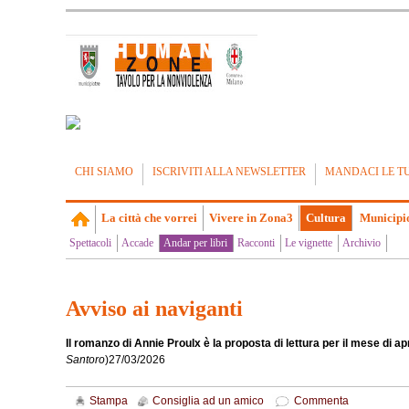
CHI SIAMO
ISCRIVITI ALLA NEWSLETTER
MANDACI LE T
La città che vorrei
Vivere in Zona3
Cultura
Municipi
Spettacoli
Accade
Andar per libri
Racconti
Le vignette
Archivio
Avviso ai naviganti
Il romanzo di Annie Proulx è la proposta di lettura per il mese di apri
Santoro
)
27/03/2026
Stampa
Consiglia ad un amico
Commenta