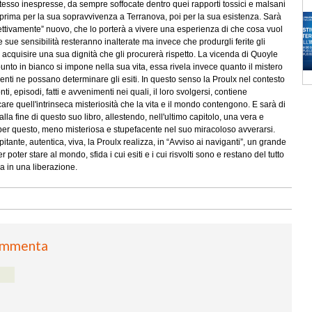
 stesso inespresse, da sempre soffocate dentro quei rapporti tossici e malsani
ali prima per la sua sopravvivenza a Terranova, poi per la sua esistenza. Sarà
ettivamente” nuovo, che lo porterà a vivere una esperienza di che cosa vuol
 sue sensibilità resteranno inalterate ma invece che produrgli ferite gli
acquisire una sua dignità che gli procurerà rispetto. La vicenda di Quoyle
 punto in bianco si impone nella sua vita, essa rivela invece quanto il mistero
nti ne possano determinare gli esiti. In questo senso la Proulx nel contesto
, episodi, fatti e avvenimenti nei quali, il loro svolgersi, contiene
are quell'intrinseca misteriosità che la vita e il mondo contengono. E sarà di
lla fine di questo suo libro, allestendo, nell'ultimo capitolo, una vera e
 per questo, meno misteriosa e stupefacente nel suo miracoloso avverarsi.
tante, autentica, viva, la Proulx realizza, in “Avviso ai naviganti”, un grande
r poter stare al mondo, sfida i cui esiti e i cui risvolti sono e restano del tutto
a in una liberazione.
mmenta