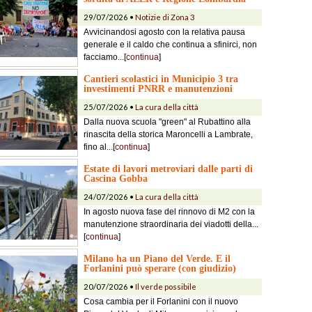
29/07/2026 •
Notizie di Zona 3
Avvicinandosi agosto con la relativa pausa
generale e il caldo che continua a sfinirci, non
facciamo...[
continua
]
Cantieri scolastici in Municipio 3 tra
investimenti PNRR e manutenzioni
25/07/2026 •
La cura della città
Dalla nuova scuola "green" al Rubattino alla
rinascita della storica Maroncelli a Lambrate,
fino al...[
continua
]
Estate di lavori metroviari dalle parti di
Cascina Gobba
24/07/2026 •
La cura della città
In agosto nuova fase del rinnovo di M2 con la
manutenzione straordinaria dei viadotti della...
[
continua
]
Milano ha un Piano del Verde. E il
Forlanini può sperare (con giudizio)
20/07/2026 •
Il verde possibile
Cosa cambia per il Forlanini con il nuovo