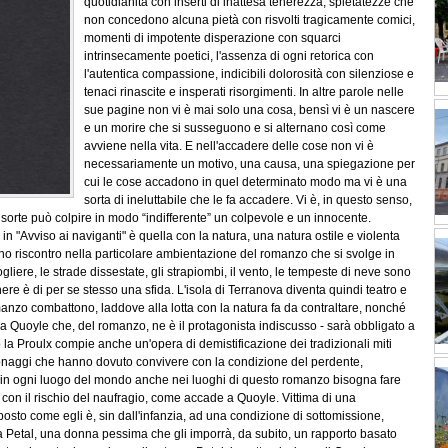
quotidianità con inserti di inattesa tenerezza, spietatezze che
non concedono alcuna pietà con risvolti tragicamente comici,
momenti di impotente disperazione con squarci
intrinsecamente poetici, l'assenza di ogni retorica con
l'autentica compassione, indicibili dolorosità con silenziose e
tenaci rinascite e insperati risorgimenti. In altre parole nelle
sue pagine non vi è mai solo una cosa, bensì vi è un nascere
e un morire che si susseguono e si alternano così come
avviene nella vita. E nell'accadere delle cose non vi è
necessariamente un motivo, una causa, una spiegazione per
cui le cose accadono in quel determinato modo ma vi è una
sorta di ineluttabile che le fa accadere. Vi è, in questo senso,
a sorte può colpire in modo “indifferente” un colpevole e un innocente.
in "Avviso ai naviganti" è quella con la natura, una natura ostile e violenta
ano riscontro nella particolare ambientazione del romanzo che si svolge in
gliere, le strade dissestate, gli strapiombi, il vento, le tempeste di neve sono
ere è di per se stesso una sfida. L'isola di Terranova diventa quindi teatro e
omanzo combattono, laddove alla lotta con la natura fa da contraltare, nonché
e da Quoyle che, del romanzo, ne è il protagonista indiscusso - sarà obbligato a
la Proulx compie anche un'opera di demistificazione dei tradizionali miti
rsonaggi che hanno dovuto convivere con la condizione del perdente,
e in ogni luogo del mondo anche nei luoghi di questo romanzo bisogna fare
do con il rischio del naufragio, come accade a Quoyle. Vittima di una
to come egli è, sin dall'infanzia, ad una condizione di sottomissione,
a Petal, una donna pessima che gli imporrà, da subito, un rapporto basato