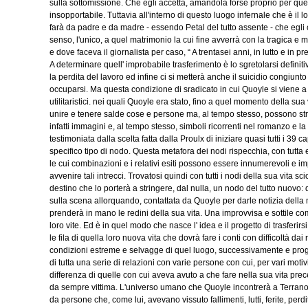
sulla sottomissione. Che egli accetta, amandola forse proprio per ques
insopportabile. Tuttavia all'interno di questo luogo infernale che è 
farà da padre e da madre - essendo Petal del tutto assente - che egl
senso, l'unico, a quel matrimonio la cui fine avverrà con la tragica e m
e dove faceva il giornalista per caso, “ A trentasei anni, in lutto e in
A determinare quell' improbabile trasferimento è lo sgretolarsi definitiv
la perdita del lavoro ed infine ci si metterà anche il suicidio congiunt
occuparsi. Ma questa condizione di sradicato in cui Quoyle si viene a tr
utilitaristici. nei quali Quoyle era stato, fino a quel momento della sua
unire e tenere salde cose e persone ma, al tempo stesso, possono strito
infatti immagini e, al tempo stesso, simboli ricorrenti nel romanzo e l
testimoniata dalla scelta fatta dalla Proulx di iniziare quasi tutti i 39 
specifico tipo di nodo. Questa metafora dei nodi rispecchia, con tutta ev
le cui combinazioni e i relativi esiti possono essere innumerevoli e 
avvenire tali intrecci. Trovatosi quindi con tutti i nodi della sua vita 
destino che lo porterà a stringere, dal nulla, un nodo del tutto nuovo:
sulla scena allorquando, contattata da Quoyle per darle notizia della 
prenderà in mano le redini della sua vita. Una improvvisa e sottile 
loro vite. Ed è in quel modo che nasce l' idea e il progetto di trasferir
le fila di quella loro nuova vita che dovrà fare i conti con difficoltà dai r
condizioni estreme e selvagge di quel luogo, successivamente e pro
di tutta una serie di relazioni con varie persone con cui, per vari mot
differenza di quelle con cui aveva avuto a che fare nella sua vita pr
da sempre vittima. L'universo umano che Quoyle incontrerà a Terranova f
da persone che, come lui, avevano vissuto fallimenti, lutti, ferite, perd