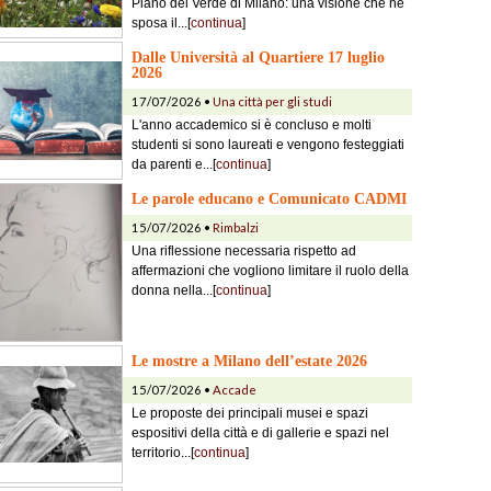
Piano del Verde di Milano: una visione che ne
sposa il...[
continua
]
Dalle Università al Quartiere 17 luglio
2026
17/07/2026 •
Una città per gli studi
L'anno accademico si è concluso e molti
studenti si sono laureati e vengono festeggiati
da parenti e...[
continua
]
Le parole educano e Comunicato CADMI
15/07/2026 •
Rimbalzi
Una riflessione necessaria rispetto ad
affermazioni che vogliono limitare il ruolo della
donna nella...[
continua
]
Le mostre a Milano dell’estate 2026
15/07/2026 •
Accade
Le proposte dei principali musei e spazi
espositivi della città e di gallerie e spazi nel
territorio...[
continua
]