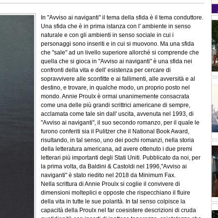
In "Avviso ai naviganti" il tema della sfida è il tema conduttore.
Una sfida che è in prima istanza con l' ambiente in senso
naturale e con gli ambienti in senso sociale in cui i
personaggi sono inseriti e in cui si muovono. Ma una sfida
che "sale" ad un livello superiore allorché si comprende che
quella che si gioca in "Avviso ai naviganti" è una sfida nei
confronti della vita e dell' esistenza per cercare di
sopravvivere alle sconfitte e ai fallimenti, alle avversità e al
destino, e trovare, in qualche modo, un proprio posto nel
mondo. Annie Proulx è ormai unanimemente consacrata
come una delle più grandi scrittrici americane di sempre,
acclamata come tale sin dall' uscita, avvenuta nel 1993, di
"Avviso ai naviganti", il suo secondo romanzo, per il quale le
furono conferiti sia il Pulitzer che il National Book Award,
risultando, in tal senso, uno dei pochi romanzi, nella storia
della letteratura americana, ad avere ottenuto i due premi
letterari più importanti degli Stati Uniti. Pubblicato da noi, per
la prima volta, da Baldini & Castoldi nel 1996,"Avviso ai
naviganti" è stato riedito nel 2018 da Minimum Fax.
Nella scrittura di Annie Proulx si coglie il convivere di
dimensioni molteplici e opposte che rispecchiano il fluire
della vita in tutte le sue polarità. In tal senso colpisce la
capacità della Proulx nel far coesistere descrizioni di cruda