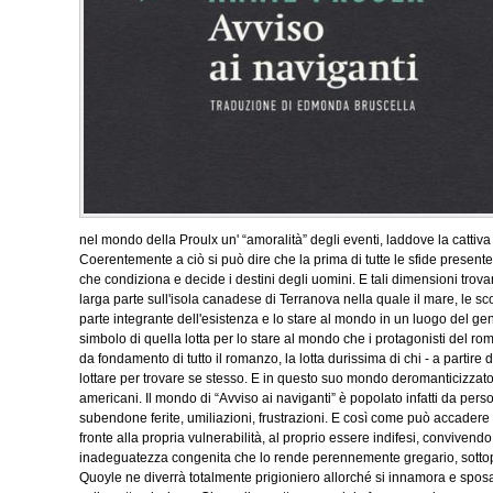
nel mondo della Proulx un' “amoralità” degli eventi, laddove la cattiv
Coerentemente a ciò si può dire che la prima di tutte le sfide presente 
che condiziona e decide i destini degli uomini. E tali dimensioni trov
larga parte sull'isola canadese di Terranova nella quale il mare, le sco
parte integrante dell'esistenza e lo stare al mondo in un luogo del gen
simbolo di quella lotta per lo stare al mondo che i protagonisti del r
da fondamento di tutto il romanzo, la lotta durissima di chi - a partir
lottare per trovare se stesso. E in questo suo mondo deromanticizzato 
americani. Il mondo di “Avviso ai naviganti” è popolato infatti da pe
subendone ferite, umiliazioni, frustrazioni. E così come può accader
fronte alla propria vulnerabilità, al proprio essere indifesi, conviven
inadeguatezza congenita che lo rende perennemente gregario, sottopos
Quoyle ne diverrà totalmente prigioniero allorché si innamora e spos