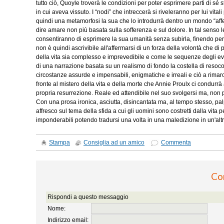
tutto ciò, Quoyle troverà le condizioni per poter esprimere parti di sé
in cui aveva vissuto. I “nodi” che intreccerà si riveleranno per lui vit
quindi una metamorfosi la sua che lo introdurrà dentro un mondo “aff
dire amare non più basata sulla sofferenza e sul dolore. In tal senso le
consentiranno di esprimere la sua umanità senza subirla, finendo per 
non è quindi ascrivibile all'affermarsi di un forza della volontà che di
della vita sia complesso e imprevedibile e come le sequenze degli eve
di una narrazione basata su un realismo di fondo la costella di resoconti
circostanze assurde e impensabili, enigmatiche e irreali e ciò a rimarc
fronte al mistero della vita e della morte che Annie Proulx ci condurrà a
propria resurrezione. Reale ed attendibile nel suo svolgersi ma, non
Con una prosa ironica, asciutta, disincantata ma, al tempo stesso, palpi
affresco sul tema della sfida a cui gli uomini sono costretti dalla vita pe
imponderabili potendo tradursi una volta in una maledizione in un'altr
Stampa
Consiglia ad un amico
Commenta
Co
Rispondi a questo messaggio
Nome:
Indirizzo email: