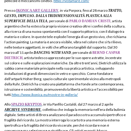
pellicole e meccanismi cinetici.
https://vistamare.com/
Presso
, in
via Porpora, fino al 28 marzo
IKONICA ART GALLERY
TRATTO,
GESTO, IMPULSO. DALLA TRIDIMENSIONALITÀ PLASTICA ALLA
personale di
, artista
SUPERFICIE DELLA TELA
,
PABLO DAMIAN CRISTI
argentino che ha esteso la propria visione creativa oltre i confini della scultura,
alla ricerca di una nuova spontaneità con il supporto pittorico, con il dialogo tra
materia e colore. In queste tele esplode l’energia di un gesto vivo, che richiama
l’action painting. La materia è ancora visibile, vibra nel colore che si fa rilievo,
nelle texture aggettanti, in volti che affiorano tangibili dal supporto. Dal 30
marzo all’11 aprile
, personale di
DANCING WITH SAND
BERND CASPAR
, artista tedesco apprezzato per le sue opere astratte, incentrate
DIETRICH
sul colore e sulle esplorazioni materiche. Da oltre trent’anni, Dietrich utilizza la
sabbia come materiale principale nella sua pratica artistica, sviluppando
installazioni di grandi dimensioni in vetro e specchio. Come fondatore
dell'artpark Hoher Berg, spazio culturale sperimentale vicino alla metropoli
della Ruhr, Dietrich ha creato una piattaforma che fonde arte contemporanea,
istruzione e sostenibilità, promuovendo la libertà artistica e l'accessibilità per
tutti.
https://www.ikonica.eu/mostre-in-galleria/
Allo
, in Via Panfilo Castaldi, dal 27 marzo al 2 aprile
SPAZIO KRYPTOS
, collettiva che
indaga la memoria nell’era della bulimia
ARCHIVE SYNDROME
digitale. Sette artisti di Brera analizzano il paradosso tra accumulo ipertrofico e
fragilità del ricordo. La mostra interroga lo scarto tra una memoria esterna
ipertrofica e la fragilità del ricordo viscerale, perché ricordare non è
conservare ma selezionare e stratificare. Gli artisti esposti: Marco