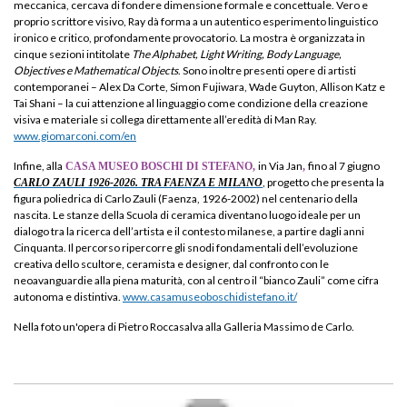
meccanica, cercava di fondere dimensione formale e concettuale. Vero e
proprio scrittore visivo, Ray dà forma a un autentico esperimento linguistico
ironico e critico, profondamente provocatorio. La mostra è organizzata in
cinque sezioni intitolate
The Alphabet, Light Writing, Body Language,
Objectives e Mathematical Objects
. Sono inoltre presenti opere di artisti
contemporanei – Alex Da Corte, Simon Fujiwara, Wade Guyton, Allison Katz e
Tai Shani – la cui attenzione al linguaggio come condizione della creazione
visiva e materiale si collega direttamente all’eredità di Man Ray.
www.giomarconi.com/en
Infine, alla
in Via Jan
fino al 7 giugno
CASA MUSEO BOSCHI DI STEFANO,
,
, progetto che presenta la
CARLO ZAULI 1926-2026. TRA FAENZA E MILANO
figura poliedrica di Carlo Zauli (Faenza, 1926-2002) nel centenario della
nascita. Le stanze della Scuola di ceramica diventano luogo ideale per un
dialogo tra la ricerca dell’artista e il contesto milanese, a partire dagli anni
Cinquanta. Il percorso ripercorre gli snodi fondamentali dell’evoluzione
creativa dello scultore, ceramista e designer, dal confronto con le
neoavanguardie alla piena maturità, con al centro il “bianco Zauli” come cifra
autonoma e distintiva.
www.casamuseoboschidistefano.it/
Nella foto un'opera di Pietro Roccasalva alla Galleria Massimo de Carlo.