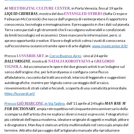
Al
, in Porta Venezia, fino al 19 aprile
MEET/DIGITAL CULTURE CENTER
mostra del duo
(Sofia Crespo e
LIQUID CHIMERAS
,
ENTANGLED OTHERS
Feileacan McCormick) che nasce dall'urgenza di reinterpretare il rapporto tra
conoscenza, tecnologia e immaginazione. Il presupposto è che i dati sul pianeta
Terra sono parziali e gli strumenti che li raccolgono vulnerabili e condizionati
da limiti tecnologici ed economici. Dove mancano le informazioni, però, si
aprono opportunità creative. Il lavoro degli artisti colma i vuoti di conoscenza
sull'ecosistema oceanico tramite opere di arte digitale.
www.meetcenter.it/it/
Presso
, in
Corso Buenos Aires,
sino al 24 aprile
LUSVARDI ART
, mostra di
e
DALL’ORIGINE
NATALIA KOROTYAEVA
GREGORIO
Ad accomunare le opere dei due giovani artisti è un’indagine sul
VIGNOLA.
senso dell’origine che, per la Korotyaeva si configura come flusso
affabulatorio, racconto dai tratti ancestrali, intarsio di leggende e suggestioni
autobiografiche, mentre per Vignola come carotaggio dell’arcaico,
rinvenimento di strati celati e fecondi, scoperta di una somaticità primordiale.
https://lusvardi.art/
Presso
in Via Tadino
,
dall’11 aprile al 24 luglio
GIÒ MARCONI,
MAN RAY: M
, ampia retrospettiva nel cinquantesimo anniversario della
FOR DICTIONARY
scomparsa dell’artista che ne esplora i diversi mezzi espressivi. Fotografo tra i
più celebrati dell’epoca moderna, ideatore originale di oggetti e multipli, pittore
e disegnatore, Man Ray è stato un artista multimediale nel senso più ampio del
termine. Attratto dal passaggio dall’artigianato manuale alla riproduzione