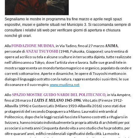
Segnaliamo le mostre in programma tra fine marzo e aprile negli spazi
espositivi, musei e gallerie situati nel Municipio 3. Si raccomanda sempre di
consultare i relativi siti web per verificare giorni di apertura e chiusura
nonché gli orari.
Alla
, in Via Tadino, fino al 27 marzo
FONDAZIONE MUDIMA
ANIMA
,
personale di
(1948, Fukuoka, Giappone): una trentina di
ANZAI TSUYOSHI
opere ad acrilico su tela e alcune sculture in terracotta dipinta, tutte realizzate
nell’ultimo anno a Tokyo, dove l’artista vive e lavora. Sulle sue grandi tele in
mostra rappresenta un mondo fantasmagorico e organico, popolato da onde e
correnti sottomarine. Aperte e dinamiche, le opere di Tsuyoshi mettono in
dialogo il linguaggio astratto con la natura, rappresentando i suoi ritmi, le sue
dissonanze e il suo respiro.
www.mudima.net
Allo
in Via Ampère,
SPAZIO MOSTRE GUIDO NARDI DEL POLITECNICO,
fino al 28 marzo
Vito Latis (Firenze 1912-
I LATIS E MILANO 1945-1996.
Albavilla 1996) e Gustavo Latis (Milano 1920-Albavilla 2016) sono stati due
protagonisti del secondo Dopoguerra a Milano. Laureatisi entrambi al
Politecnico, dopo che le leggi razziali fasciste li hanno costretti a rifugiarsi in
Svizzera, hanno iniziato individualmente la propria attività di architetti per poi
associarsi a metà anni Cinquanta dando vita a uno studio che ha prodotto, per
oltre quarant’anni, edifici residenziali significativi della città. La mostra