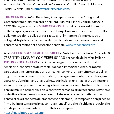
Antrodicchia, Giorgia Caputo, Alice Geymonat, Camilla Klimciuk, Martina
Licalsi, Giorgia Riboldi.
https://spaziokryptos.com/
in Via Pergolesi, è uno spazio inserito nei “Luoghi del
THE OPEN BOX,
Contemporaneo” dal Ministero dei Beni Culturali. Fino al 9 aprile,
SPAZIO
, personale di
artista che
esce dal dominio
SENSIBILE
MIMO VISCONTI,
della fotografia, intesa come cattura del singolo istante, per entrare in quello
della registrazione della durata. Il fatto che l’immagine sia impressa su un
collage di fogli di carta fotosensibile sottolinea la natura frammentaria e al
contempo organica della percezione spaziale.
www.theopenbox.org
Alla
in Viale Lombardia, fino al 19 aprile,
GALLERIA MASSIMO DE CARLO,
O
personale dell'artista italiano
TI SALUTO, LUCE, MA CON NERVI OFFESI
che riunisce soggetti nuovi e consolidati del
PIETRO ROCCASALVA
repertorio iconografico dell'artista: paesaggi immaginari e nature morte
paradossali, insieme a una serie di figure ricorrenti: un bambino con capelli e
unghie cresciuti in modo incontrollato, una ragazzina con la sua bambola, una
sposa che tiene in mano una racchetta particolare, una madre che stringe una
strana cornucopia. Sono personaggi di un universo visivo che Roccasalva nutre
con un impulso ossessivo, con la coerenza tematica di un racconto allegorico e
la struttura di una messa in scena in cui l'eterno convive con l'effimero. Al
centro si cela il concetto del trascorrere del tempo, un tempo che non procede
in modo lineare, ma precipita, come la mongolfiera che si schianta al suolo, che
è stata per anni una costante in molti dei suoi dipinti.
https://massimodecarlo.com/