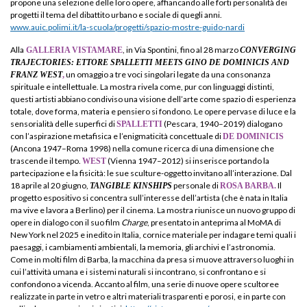
propone una selezione delle loro opere, affiancando alle forti personalità dei
progetti il tema del dibattito urbano e sociale di quegli anni.
www.auic.polimi.it/la-scuola/progetti/spazio-mostre-guido-nardi
Alla
, in Via Spontini, fino al 28 marzo
GALLERIA VISTAMARE
CONVERGING
TRAJECTORIES: ETTORE SPALLETTI MEETS GINO DE DOMINICIS AND
un omaggio a tre voci singolari legate da una consonanza
FRANZ WEST
,
spirituale e intellettuale. La mostra rivela come, pur con linguaggi distinti,
questi artisti abbiano condiviso una visione dell’arte come spazio di esperienza
totale, dove forma, materia e pensiero si fondono. Le opere pervase di luce e la
sensorialità delle superfici di
(Pescara, 1940–2019) dialogano
SPALLETTI
con l’aspirazione metafisica e l’enigmaticità concettuale di
DE DOMINICIS
(Ancona 1947–Roma 1998) nella comune ricerca di una dimensione che
trascende il tempo.
(Vienna 1947–2012) si inserisce portando la
WEST
partecipazione e la fisicità: le sue sculture-oggetto invitano all’interazione. Dal
18 aprile al 20 giugno,
personale di
Il
TANGIBLE KINSHIPS
ROSA BARBA.
progetto espositivo si concentra sull’interesse dell’artista (che è nata in Italia
ma vive e lavora a Berlino) per il cinema. La mostra riunisce un nuovo gruppo di
opere in dialogo con il suo film
Charge
, presentato in anteprima al MoMA di
New York nel 2025 e inedito in Italia, cornice materiale per indagare temi quali i
paesaggi, i cambiamenti ambientali, la memoria, gli archivi e l’astronomia.
Come in molti film di Barba, la macchina da presa si muove attraverso luoghi in
cui l’attività umana e i sistemi naturali si incontrano, si confrontano e si
confondono a vicenda. Accanto al film, una serie di nuove opere scultoree
realizzate in parte in vetro e altri materiali trasparenti e porosi, e in parte con