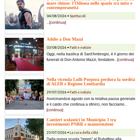
mare chiuso: l'Odissea nello spazio tra mito e
contemporaneità
04/08/2026 •
Spettacoli
...[
continua
]
Addio a Don Mazzi
03/08/2026 •
Fatti e notizie
Oggi, nella basilica di Sant'Ambrogio, è il giorno dei
funerali di Don Antonio Mazzi, fondatore...[
continua
]
Nella vicenda Lulli-Porpora perdura la sordità
di ALER e Regione Lombardia
29/07/2026 •
Fatti e notizie
Avvicinandosi agosto con la relativa pausa generale
e il caldo che continua a sfinirci, non facciamo...
[
continua
]
Cantieri scolastici in Municipio 3 tra
investimenti PNRR e manutenzioni
25/07/2026 •
La cura della città
Dalla nuova scuola "green" al Rubattino alla