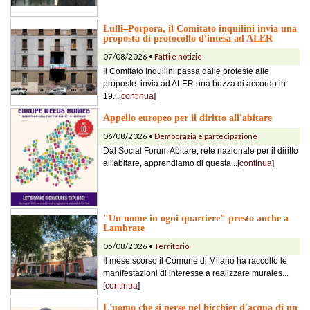
Lulli–Porpora, il Comitato inquilini invia una
proposta di protocollo d'intesa ad ALER
07/08/2026 •
Fatti e notizie
Il Comitato Inquilini passa dalle proteste alle
proposte: invia ad ALER una bozza di accordo in
19...[
continua
]
Appello europeo per il diritto all'abitare
06/08/2026 •
Democrazia e partecipazione
Dal Social Forum Abitare, rete nazionale per il diritto
all'abitare, apprendiamo di questa...[
continua
]
"Un nome in ogni quartiere" presto anche a
Lambrate
05/08/2026 •
Territorio
Il mese scorso il Comune di Milano ha raccolto le
manifestazioni di interesse a realizzare murales...
[
continua
]
L'uomo che si perse nel bicchier d'acqua di un