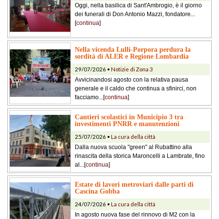
Oggi, nella basilica di Sant'Ambrogio, è il giorno
dei funerali di Don Antonio Mazzi, fondatore...
[
continua
]
Nella vicenda Lulli-Porpora perdura la
sordità di ALER e Regione Lombardia
29/07/2026 •
Notizie di Zona 3
Avvicinandosi agosto con la relativa pausa
generale e il caldo che continua a sfinirci, non
facciamo...[
continua
]
Cantieri scolastici in Municipio 3 tra
investimenti PNRR e manutenzioni
25/07/2026 •
La cura della città
Dalla nuova scuola "green" al Rubattino alla
rinascita della storica Maroncelli a Lambrate, fino
al...[
continua
]
Estate di lavori metroviari dalle parti di
Cascina Gobba
24/07/2026 •
La cura della città
In agosto nuova fase del rinnovo di M2 con la