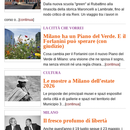
Dalla nuova scuola "green" al Rubattino alla
rinascita della storica Maroncelli a Lambrate, fino al
nodo critico di via Reni. Un viaggio tra i lavori in
corso o...[
continua
]
LA CITTÀ CHE VORREI
Milano ha un Piano del Verde. E il
Forlanini può sperare (con
giudizio)
Cosa cambia per il Forlanini con il nuovo Piano del
Verde di Milano: una visione che ne sposa il sogno,
ma senza vincoli né una regìa chiara....[
continua
]
CULTURA
Le mostre a Milano dell’estate
2026
Le proposte dei principali musei e spazi espositivi
della città e di gallerie e spazi nel territorio del
Municipio 3....[
continua
]
MILANO
Il fresco profumo di libertà
Anche quest'anno il 19 luglio segue il 23 maggio, i