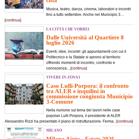
città
Musica, teatro, danza, cinema, laboratori e incontri
fino a tutto settembre. Anche nel Municipio 3....
[
continua
]
LA CITTÀ CHE VORREI
Dalle Università al Quartiere 8
luglio 2026
Eventi, idee, incontri: gli appuntamenti con cui il
Politecnico e la Statale si aprono al territorio
offrendo momenti di incontro, confronto e
conoscenza....[
continua
]
VIVERE IN ZONA3
Caso Lulli-Porpora: il confronto
tra ALER e inquilini in
commissione congiunta Municipio
3-Comune
Nella riunione sul tema dei lavori nelle case
popolari Lulli-Porpora, il presidente di ALER
Alessandro Rizzi ha presentato il piano di ristrutturazione. Ferma...[
continua
]
MILANO
Milano Aiuta - Estate 2026