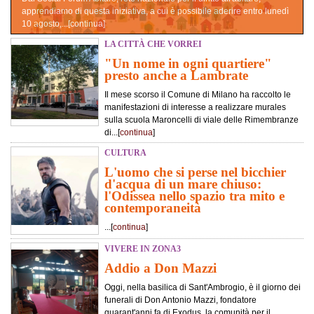
apprendiamo di questa iniziativa, a cui è possibile aderire entro lunedì
10 agosto,...[
continua
]
LA CITTÀ CHE VORREI
"Un nome in ogni quartiere"
presto anche a Lambrate
Il mese scorso il Comune di Milano ha raccolto le
manifestazioni di interesse a realizzare murales
sulla scuola Maroncelli di viale delle Rimembranze
di...[
continua
]
CULTURA
L'uomo che si perse nel bicchier
d'acqua di un mare chiuso:
l'Odissea nello spazio tra mito e
contemporaneità
...[
continua
]
VIVERE IN ZONA3
Addio a Don Mazzi
Oggi, nella basilica di Sant'Ambrogio, è il giorno dei
funerali di Don Antonio Mazzi, fondatore
quarant'anni fa di Exodus, la comunità per il