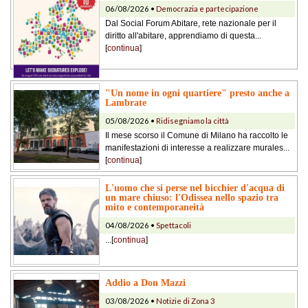
06/08/2026 •
Democrazia e partecipazione
Dal Social Forum Abitare, rete nazionale per il
diritto all'abitare, apprendiamo di questa...
[
continua
]
"Un nome in ogni quartiere" presto anche a
Lambrate
05/08/2026 •
Ridisegniamo la città
Il mese scorso il Comune di Milano ha raccolto le
manifestazioni di interesse a realizzare murales...
[
continua
]
L'uomo che si perse nel bicchier d'acqua di
un mare chiuso: l'Odissea nello spazio tra
mito e contemporaneità
04/08/2026 •
Spettacoli
...[
continua
]
Addio a Don Mazzi
03/08/2026 •
Notizie di Zona 3