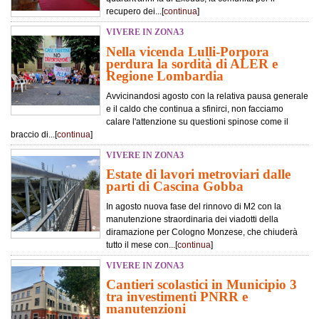
recupero dei...[
continua
]
VIVERE IN ZONA3
Nella vicenda Lulli-Porpora
perdura la sordità di ALER e
Regione Lombardia
Avvicinandosi agosto con la relativa pausa generale
e il caldo che continua a sfinirci, non facciamo
calare l'attenzione su questioni spinose come il
braccio di...[
continua
]
VIVERE IN ZONA3
Estate di lavori metroviari dalle
parti di Cascina Gobba
In agosto nuova fase del rinnovo di M2 con la
manutenzione straordinaria dei viadotti della
diramazione per Cologno Monzese, che chiuderà
tutto il mese con...[
continua
]
VIVERE IN ZONA3
Cantieri scolastici in Municipio 3
tra investimenti PNRR e
manutenzioni