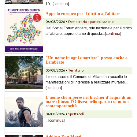
19...[
continua
]
Appello europeo per il diritto all'abitare
06/08/2026 •
Democrazia e partecipazione
Dal Social Forum Abitare, rete nazionale per il diritto
all'abitare, apprendiamo di questa...[
continua
]
"Un nome in ogni quartiere" presto anche a
Lambrate
05/08/2026 •
Territorio
Il mese scorso il Comune di Milano ha raccolto le
manifestazioni di interesse a realizzare murales...
[
continua
]
L'uomo che si perse nel bicchier d'acqua di un
mare chiuso: l'Odissea nello spazio tra mito e
contemporaneità
04/08/2026 •
Spettacoli
...[
continua
]
Addio a Don Mazzi