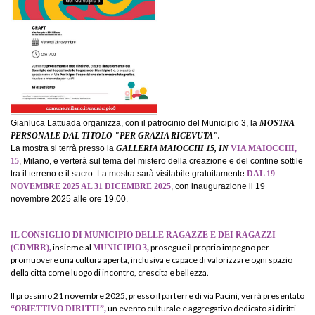
Gianluca Lattuada organizza, con il patrocinio del Municipio 3, la
MOSTRA
PERSONALE DAL TITOLO "PER GRAZIA RICEVUTA".
La mostra si terrà presso la
GALLERIA MAIOCCHI 15, IN
VIA MAIOCCHI,
15
, Milano, e verterà sul tema del mistero della creazione e del confine sottile
tra il terreno e il sacro. La mostra sarà visitabile gratuitamente
DAL 19
NOVEMBRE 2025 AL 31 DICEMBRE 2025
, con inaugurazione il 19
novembre 2025 alle ore 19.00.
IL CONSIGLIO DI MUNICIPIO DELLE RAGAZZE E DEI RAGAZZI
insieme al
prosegue il proprio impegno per
(CDMRR),
MUNICIPIO
3,
promuovere una cultura aperta, inclusiva e capace di valorizzare ogni spazio
della città come luogo di incontro, crescita e bellezza.
Il prossimo 21 novembre 2025, presso il parterre di via Pacini, verrà presentato
un evento culturale e aggregativo dedicato ai diritti
“OBIETTIVO DIRITTI”,