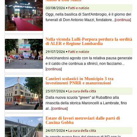
03/08/2026 •
Fatti e notizie
Oggi, nella basilica di Sant'Ambrogio, è il giorno dei
funerali di Don Antonio Mazzi, fondatore...[
continua
]
Nella vicenda Lulli-Porpora perdura la sordità
di ALER e Regione Lombardia
29/07/2026 •
Fatti e notizie
Avvicinandosi agosto con la relativa pausa generale
e il caldo che continua a sfinirci, non facciamo...
[
continua
]
Cantieri scolastici in Municipio 3 tra
investimenti PNRR e manutenzioni
25/07/2026 •
La cura della città
Dalla nuova scuola "green" al Rubattino alla
rinascita della storica Maroncelli a Lambrate, fino
al...[
continua
]
Estate di lavori metroviari dalle parti di
Cascina Gobba
24/07/2026 •
La cura della città
In agosto nuova fase del rinnovo di M2 con la