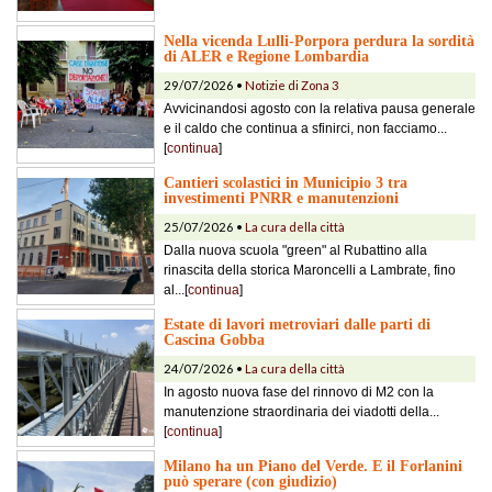
Nella vicenda Lulli-Porpora perdura la sordità
di ALER e Regione Lombardia
29/07/2026 •
Notizie di Zona 3
Avvicinandosi agosto con la relativa pausa generale
e il caldo che continua a sfinirci, non facciamo...
[
continua
]
Cantieri scolastici in Municipio 3 tra
investimenti PNRR e manutenzioni
25/07/2026 •
La cura della città
Dalla nuova scuola "green" al Rubattino alla
rinascita della storica Maroncelli a Lambrate, fino
al...[
continua
]
Estate di lavori metroviari dalle parti di
Cascina Gobba
24/07/2026 •
La cura della città
In agosto nuova fase del rinnovo di M2 con la
manutenzione straordinaria dei viadotti della...
[
continua
]
Milano ha un Piano del Verde. E il Forlanini
può sperare (con giudizio)