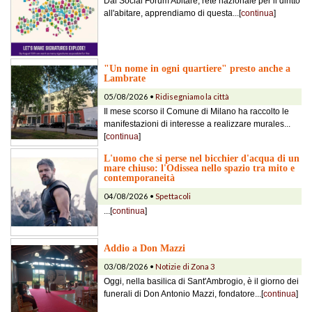
Dal Social Forum Abitare, rete nazionale per il diritto
all'abitare, apprendiamo di questa...[
continua
]
"Un nome in ogni quartiere" presto anche a
Lambrate
05/08/2026 •
Ridisegniamo la città
Il mese scorso il Comune di Milano ha raccolto le
manifestazioni di interesse a realizzare murales...
[
continua
]
L'uomo che si perse nel bicchier d'acqua di un
mare chiuso: l'Odissea nello spazio tra mito e
contemporaneità
04/08/2026 •
Spettacoli
...[
continua
]
Addio a Don Mazzi
03/08/2026 •
Notizie di Zona 3
Oggi, nella basilica di Sant'Ambrogio, è il giorno dei
funerali di Don Antonio Mazzi, fondatore...[
continua
]