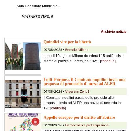
Sala Consiliare Municipio 3
VIA SANSOVINO, 9
Archivio notizie
Quindici vite per la libertà
07/08/2026 •
Eventi a Milano
Lunedì 10 agosto Milano ricorderà i 15 antifascisti,
Martiri di piazzale Loreto, nell' 82°...[
continua
]
Lulli–Porpora, il Comitato inquilini invia una
proposta di protocollo d'intesa ad ALER
07/08/2026 •
Vivere in Zona3
Il Comitato Inquilini passa delle proteste alle
proposte: invia ad ALER una bozza di accordo in
19...[
continua
]
Appello europeo per il diritto all'abitare
06/08/2026 •
Democrazia e partecipazione