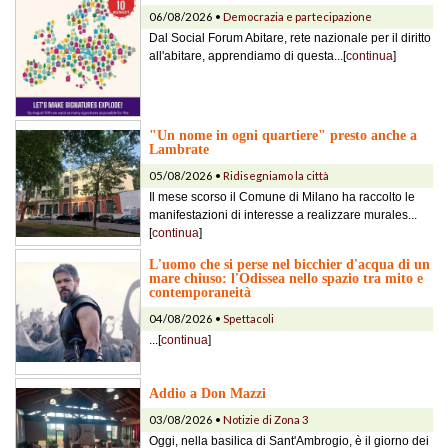
06/08/2026 •
Democrazia e partecipazione
Dal Social Forum Abitare, rete nazionale per il diritto
all'abitare, apprendiamo di questa...[
continua
]
"Un nome in ogni quartiere" presto anche a
Lambrate
05/08/2026 •
Ridisegniamo la città
Il mese scorso il Comune di Milano ha raccolto le
manifestazioni di interesse a realizzare murales...
[
continua
]
L'uomo che si perse nel bicchier d'acqua di un
mare chiuso: l'Odissea nello spazio tra mito e
contemporaneità
04/08/2026 •
Spettacoli
...[
continua
]
Addio a Don Mazzi
03/08/2026 •
Notizie di Zona 3
Oggi, nella basilica di Sant'Ambrogio, è il giorno dei