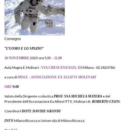
Convegno
”L’UOMO E LO SPAZIO”
2025 ore
18 NOVEMBRE
9,00 – 11,00
Aula Magna E.Molinari -
Milano - 02 2820786
VIA CRESCENZAGO, 110
a cura di
MOLE - ASSOCIAZIONE EX ALLIEVI MOLINARI
ORE
9:00
Saluto della Dirigente scolastica
e del
PROF. SSA MICHELA MATERA
Presidente dell’Associazione Ex Allievi ITT E. Molinari dr.
i
ROBERTO CISIN
Coordina il
DOTT. DAVIDE GRANDI
Milano Bicocca e Università di Milano Bicocca
INFN