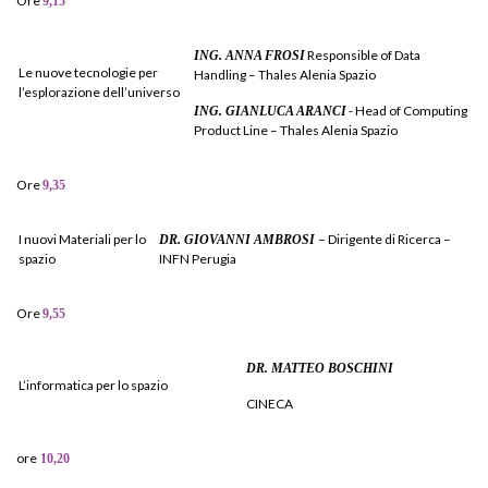
Ore
9,15
Responsible of Data
ING. ANNA FROSI
Le nuove tecnologie per
Handling – Thales Alenia Spazio
l’esplorazione dell’universo
- Head of Computing
ING. GIANLUCA ARANCI
Product Line – Thales Alenia Spazio
Ore
9,35
I nuovi Materiali per lo
– Dirigente di Ricerca –
DR. GIOVANNI AMBROSI
spazio
INFN Perugia
Ore
9,55
DR. MATTEO BOSCHINI
L’informatica per lo spazio
CINECA
ore
10,20