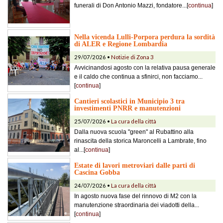
funerali di Don Antonio Mazzi, fondatore...[
continua
]
Nella vicenda Lulli-Porpora perdura la sordità
di ALER e Regione Lombardia
29/07/2026 •
Notizie di Zona 3
Avvicinandosi agosto con la relativa pausa generale
e il caldo che continua a sfinirci, non facciamo...
[
continua
]
Cantieri scolastici in Municipio 3 tra
investimenti PNRR e manutenzioni
25/07/2026 •
La cura della città
Dalla nuova scuola "green" al Rubattino alla
rinascita della storica Maroncelli a Lambrate, fino
al...[
continua
]
Estate di lavori metroviari dalle parti di
Cascina Gobba
24/07/2026 •
La cura della città
In agosto nuova fase del rinnovo di M2 con la
manutenzione straordinaria dei viadotti della...
[
continua
]