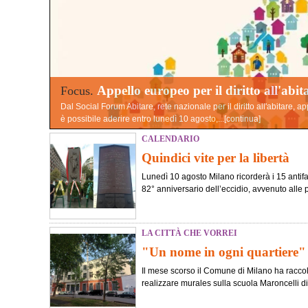
Appello europeo per il diritto all'abit
Focus.
Dal Social Forum Abitare, rete nazionale per il diritto all'abitare, a
è possibile aderire entro lunedì 10 agosto,...[
continua
]
CALENDARIO
Quindici vite per la libertà
Lunedì 10 agosto Milano ricorderà i 15 antifasc
82° anniversario dell’eccidio, avvenuto alle pr
LA CITTÀ CHE VORREI
"Un nome in ogni quartiere"
Il mese scorso il Comune di Milano ha raccolt
realizzare murales sulla scuola Maroncelli di