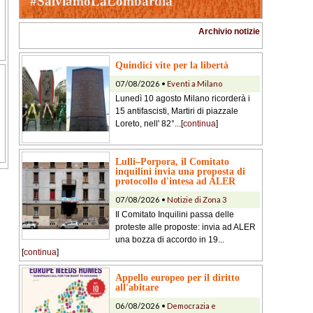
#SalviamoLaLombardia
Archivio notizie
Quindici vite per la libertà
07/08/2026 •
Eventi a Milano
Lunedì 10 agosto Milano ricorderà i
15 antifascisti, Martiri di piazzale
Loreto, nell' 82°...[
continua
]
Lulli–Porpora, il Comitato
inquilini invia una proposta di
protocollo d'intesa ad ALER
07/08/2026 •
Notizie di Zona 3
Il Comitato Inquilini passa delle
proteste alle proposte: invia ad ALER
una bozza di accordo in 19...
[
continua
]
Appello europeo per il diritto
all'abitare
06/08/2026 •
Democrazia e