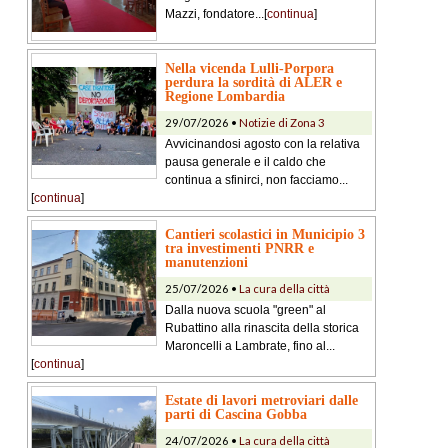
Mazzi, fondatore...[
continua
]
Nella vicenda Lulli-Porpora
perdura la sordità di ALER e
Regione Lombardia
29/07/2026 •
Notizie di Zona 3
Avvicinandosi agosto con la relativa
pausa generale e il caldo che
continua a sfinirci, non facciamo...
[
continua
]
Cantieri scolastici in Municipio 3
tra investimenti PNRR e
manutenzioni
25/07/2026 •
La cura della città
Dalla nuova scuola "green" al
Rubattino alla rinascita della storica
Maroncelli a Lambrate, fino al...
[
continua
]
Estate di lavori metroviari dalle
parti di Cascina Gobba
24/07/2026 •
La cura della città