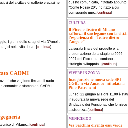
questo comunicato, intitolato appunto
tivi della città e di gallerie e spazi nel
"Conte Rosso 20", indirizzo a cui
corrisponde uno...[
continua
]
CULTURA
Il Piccolo Teatro di Milano
rafforza il suo legame con la città:
l’esperienza di “Teatro dietro
l’angolo”
io, i giorni delle stragi di via D'Amelio
agici nella vita della...[
continua
]
La serata finale del progetto e la
presentazione della stagione 2026-
2027 del Piccolo raccontano la
strategia sviluppata...[
continua
]
icato CADMI
VIVERE IN ZONA3
Inaugurazione nuova sede SPI
zioni che vogliono limitare il ruolo
CGIL in via Amadeo intitolata a
un comunicato stampa del CADMI...
Pino Patroncini
Lunedì 22 giugno alle ore 11.00 è stat
inaugurata la nuova sede del
Sindacato dei Pensionati che fornisce
assistenza...[
continua
]
ngegneria
MUNICIPIO 3
tecnico di Milano....[
continua
]
Via Sacchini diventa oasi verde