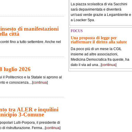
La piazza scolastica di via Sacchini
sarà depavimentata e diventerà
un'oasi verde grazie a Legambiente e
a Loacker Spa.
nsesto di manifestazioni
FOCUS
lla città
Una proposta di legge per
riaffermare il diritto alla salute
contri fino a tutto settembre. Anche nel
Da poco più di un mese la CGIL
insieme ad altre associazioni,
Medicina Democratica fra queste, ha
dato il via ad una...[
continua
]
8 luglio 2026
i il Politecnico e la Statale si aprono al
onto e conoscenza....[
continua
]
nto tra ALER e inquilini
unicipio 3-Comune
popolari Lulli-Porpora, il presidente di
di ristrutturazione. Ferma...[
continua
]