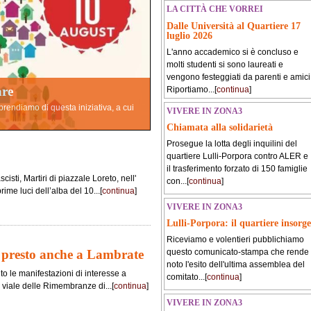
LA CITTÀ CHE VORREI
Dalle Università al Quartiere 17
luglio 2026
L'anno accademico si è concluso e
molti studenti si sono laureati e
vengono festeggiati da parenti e amici
are
Riportiamo...[
continua
]
pprendiamo di questa iniziativa, a cui
VIVERE IN ZONA3
Chiamata alla solidarietà
Prosegue la lotta degli inquilini del
quartiere Lulli-Porpora contro ALER e
il trasferimento forzato di 150 famiglie
isti, Martiri di piazzale Loreto, nell'
con...[
continua
]
ime luci dell’alba del 10...[
continua
]
VIVERE IN ZONA3
Lulli-Porpora: il quartiere insorge
Riceviamo e volentieri pubblichiamo
 presto anche a Lambrate
questo comunicato-stampa che rende
noto l'esito dell'ultima assemblea del
o le manifestazioni di interesse a
comitato...[
continua
]
 viale delle Rimembranze di...[
continua
]
VIVERE IN ZONA3