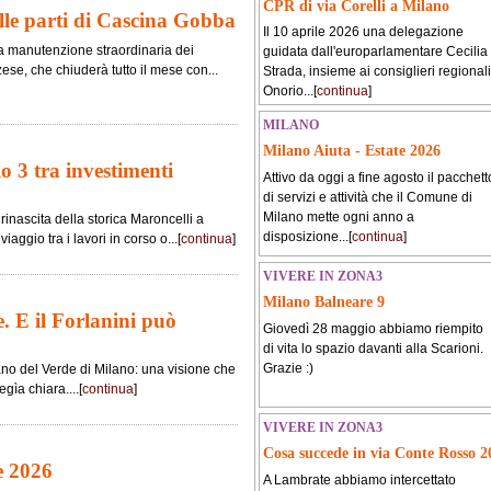
CPR di via Corelli a Milano
alle parti di Cascina Gobba
Il 10 aprile 2026 una delegazione
la manutenzione straordinaria dei
guidata dall'europarlamentare Cecilia
se, che chiuderà tutto il mese con...
Strada, insieme ai consiglieri regionali
Onorio...[
continua
]
MILANO
Milano Aiuta - Estate 2026
io 3 tra investimenti
Attivo da oggi a fine agosto il pacchett
di servizi e attività che il Comune di
Milano mette ogni anno a
rinascita della storica Maroncelli a
disposizione...[
continua
]
iaggio tra i lavori in corso o...[
continua
]
VIVERE IN ZONA3
Milano Balneare 9
. E il Forlanini può
Giovedì 28 maggio abbiamo riempito
di vita lo spazio davanti alla Scarioni.
Grazie :)
ano del Verde di Milano: una visione che
gìa chiara....[
continua
]
VIVERE IN ZONA3
Cosa succede in via Conte Rosso 2
e 2026
A Lambrate abbiamo intercettato