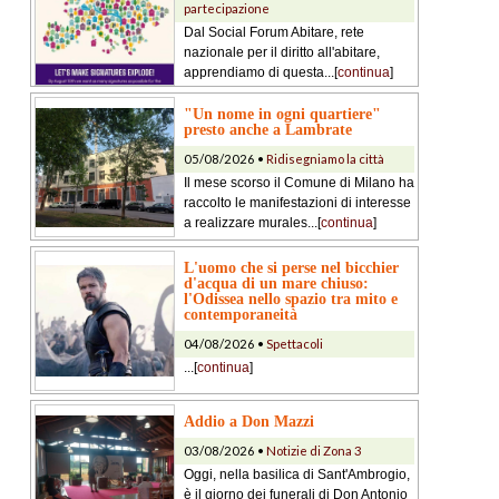
partecipazione
Dal Social Forum Abitare, rete
nazionale per il diritto all'abitare,
apprendiamo di questa...[
continua
]
"Un nome in ogni quartiere"
presto anche a Lambrate
05/08/2026 •
Ridisegniamo la città
Il mese scorso il Comune di Milano ha
raccolto le manifestazioni di interesse
a realizzare murales...[
continua
]
L'uomo che si perse nel bicchier
d'acqua di un mare chiuso:
l'Odissea nello spazio tra mito e
contemporaneità
04/08/2026 •
Spettacoli
...[
continua
]
Addio a Don Mazzi
03/08/2026 •
Notizie di Zona 3
Oggi, nella basilica di Sant'Ambrogio,
è il giorno dei funerali di Don Antonio