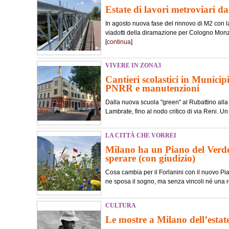
Estate di lavori metroviari d
In agosto nuova fase del rinnovo di M2 con 
viadotti della diramazione per Cologno Monze
[
continua
]
VIVERE IN ZONA3
Cantieri scolastici in Municip
PNRR e manutenzioni
Dalla nuova scuola "green" al Rubattino alla 
Lambrate, fino al nodo critico di via Reni. Un v
LA CITTÀ CHE VORREI
Milano ha un Piano del Verde
sperare (con giudizio)
Cosa cambia per il Forlanini con il nuovo Pi
ne sposa il sogno, ma senza vincoli né una re
CULTURA
Le mostre a Milano dell’estat