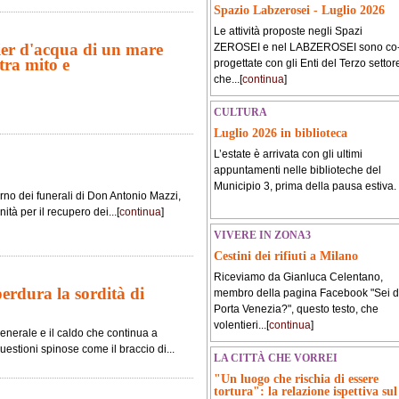
Spazio Labzerosei - Luglio 2026
Le attività proposte negli Spazi
ier d'acqua di un mare
ZEROSEI e nel LABZEROSEI sono co
tra mito e
progettate con gli Enti del Terzo settor
che...[
continua
]
CULTURA
Luglio 2026 in biblioteca
L’estate è arrivata con gli ultimi
appuntamenti nelle biblioteche del
Municipio 3, prima della pausa estiva.
orno dei funerali di Don Antonio Mazzi,
tà per il recupero dei...[
continua
]
VIVERE IN ZONA3
Cestini dei rifiuti a Milano
Riceviamo da Gianluca Celentano,
erdura la sordità di
membro della pagina Facebook "Sei d
Porta Venezia?", questo testo, che
volentieri...[
continua
]
enerale e il caldo che continua a
questioni spinose come il braccio di...
LA CITTÀ CHE VORREI
"Un luogo che rischia di essere
tortura": la relazione ispettiva sul