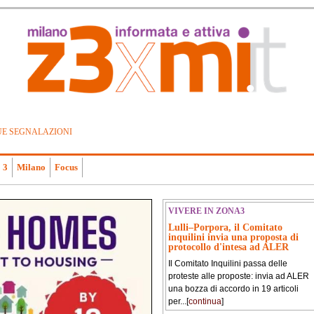
UE SEGNALAZIONI
 3
Milano
Focus
VIVERE IN ZONA3
Lulli–Porpora, il Comitato
inquilini invia una proposta di
protocollo d'intesa ad ALER
Il Comitato Inquilini passa delle
proteste alle proposte: invia ad ALER
una bozza di accordo in 19 articoli
per...[
continua
]