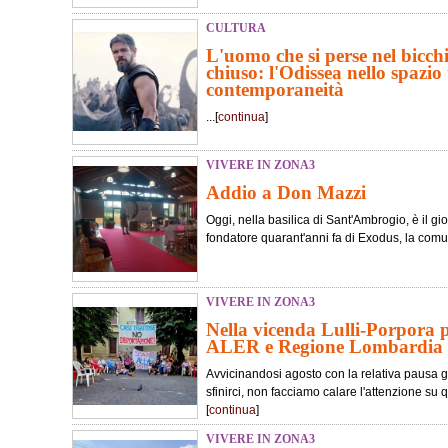
CULTURA
L'uomo che si perse nel bicch
chiuso: l'Odissea nello spazio 
contemporaneità
...[
continua
]
VIVERE IN ZONA3
Addio a Don Mazzi
Oggi, nella basilica di Sant'Ambrogio, è il gi
fondatore quarant'anni fa di Exodus, la comuni
VIVERE IN ZONA3
Nella vicenda Lulli-Porpora p
ALER e Regione Lombardia
Avvicinandosi agosto con la relativa pausa g
sfinirci, non facciamo calare l'attenzione su 
[
continua
]
VIVERE IN ZONA3