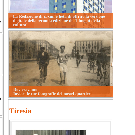
La Redazione di z3xmi è lieta di offrire la versione
-
digitale della seconda edizione de `I luoghi della
e
cultura`
Dov'eravamo
Inviaci le tue fotografie dei nostri quartieri
i
Tiresia