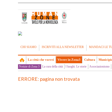
CHI SIAMO
ISCRIVITI ALLA NEWSLETTER
MANDACI LE T
La città che vorrei
Vivere in Zona3
Cultura
Municipi
Notizie di Zona 3
La cura della città
I luoghi. Le storie
Associazionismo
ERRORE: pagina non trovata