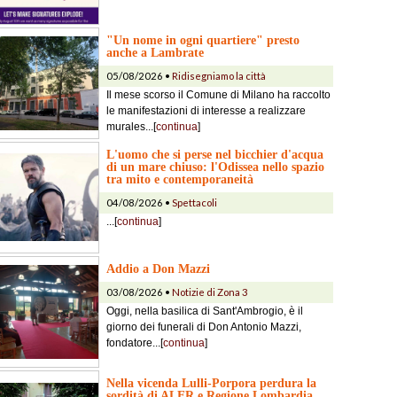
"Un nome in ogni quartiere" presto
anche a Lambrate
05/08/2026 •
Ridisegniamo la città
Il mese scorso il Comune di Milano ha raccolto
le manifestazioni di interesse a realizzare
murales...[
continua
]
L'uomo che si perse nel bicchier d'acqua
di un mare chiuso: l'Odissea nello spazio
tra mito e contemporaneità
04/08/2026 •
Spettacoli
...[
continua
]
Addio a Don Mazzi
03/08/2026 •
Notizie di Zona 3
Oggi, nella basilica di Sant'Ambrogio, è il
giorno dei funerali di Don Antonio Mazzi,
fondatore...[
continua
]
Nella vicenda Lulli-Porpora perdura la
sordità di ALER e Regione Lombardia