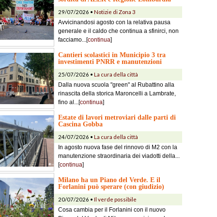
29/07/2026 •
Notizie di Zona 3
Avvicinandosi agosto con la relativa pausa
generale e il caldo che continua a sfinirci, non
facciamo...[
continua
]
Cantieri scolastici in Municipio 3 tra
investimenti PNRR e manutenzioni
25/07/2026 •
La cura della città
Dalla nuova scuola "green" al Rubattino alla
rinascita della storica Maroncelli a Lambrate,
fino al...[
continua
]
Estate di lavori metroviari dalle parti di
Cascina Gobba
24/07/2026 •
La cura della città
In agosto nuova fase del rinnovo di M2 con la
manutenzione straordinaria dei viadotti della...
[
continua
]
Milano ha un Piano del Verde. E il
Forlanini può sperare (con giudizio)
20/07/2026 •
Il verde possibile
Cosa cambia per il Forlanini con il nuovo