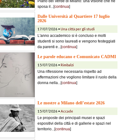
Piano del Verde di Milano: una visione che ne
sposa il...[
continua
]
Dalle Università al Quartiere 17 luglio
2026
17/07/2026 •
Una città per gli studi
L'anno accademico si è concluso e molti
studenti si sono laureati e vengono festeggiati
da parenti e...[
continua
]
Le parole educano e Comunicato CADMI
15/07/2026 •
Rimbalzi
Una riflessione necessaria rispetto ad
affermazioni che vogliono limitare il ruolo della
donna nella...[
continua
]
Le mostre a Milano dell’estate 2026
15/07/2026 •
Accade
Le proposte dei principali musei e spazi
espositivi della città e di gallerie e spazi nel
territorio...[
continua
]